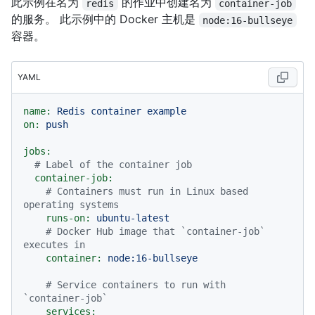
此示例在名为
的作业中创建名为
redis
container-job
的服务。 此示例中的 Docker 主机是
node:16-bullseye
容器。
YAML
name:
Redis
container
example
on:
push
jobs:
# Label of the container job
container-job:
# Containers must run in Linux based 
operating systems
runs-on:
ubuntu-latest
# Docker Hub image that `container-job` 
executes in
container:
node:16-bullseye
# Service containers to run with 
`container-job`
services: