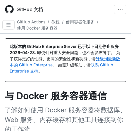
Skip
to
GitHub 文档
main
content
GitHub Actions
/
教程
/
使用容器化服务
/
使用 Docker 服务容器
此版本的 GitHub Enterprise Server 已于以下日期停止服务
2026-04-23
.
即使针对重大安全问题，也不会发布补丁。 为
了获得更好的性能、更高的安全性和新功能，请
升级到最新版
本的 GitHub Enterprise
。 如需升级帮助，请
联系 GitHub
Enterprise 支持
。
与 Docker 服务容器通信
了解如何使用 Docker 服务容器将数据库、
Web 服务、内存缓存和其他工具连接到你
的工作流。