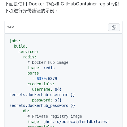
下面是使用 Docker 中心和 GitHubContainer registry以
下项进行身份验证的示例：
YAML
jobs:
build:
services:
redis:
# Docker Hub image
image:
redis
ports:
-
6379
:6379
credentials:
username:
${{
secrets.dockerhub_username
}}
password:
${{
secrets.dockerhub_password
}}
db:
# Private registry image
image:
ghcr.io/octocat/testdb:latest
credentials: