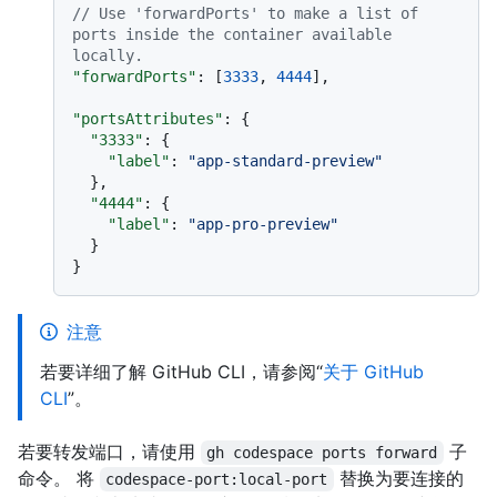
// Use 'forwardPorts' to make a list of 
ports inside the container available 
locally.
"forwardPorts"
:
[
3333
,
4444
]
,
"portsAttributes"
:
{
"3333"
:
{
"label"
:
"app-standard-preview"
}
,
"4444"
:
{
"label"
:
"app-pro-preview"
}
}
注意
若要详细了解 GitHub CLI，请参阅“
关于 GitHub
CLI
”。
若要转发端口，请使用
子
gh codespace ports forward
命令。 将
替换为要连接的
codespace-port:local-port