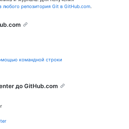
 любого репозитория Git в GitHub.com
.
tHub.com
помощью командной строки
Center до GitHub.com
r
ter