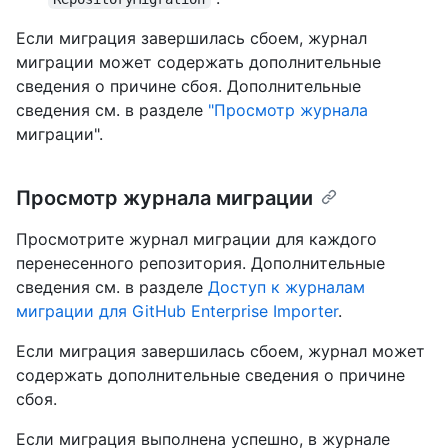
Если миграция завершилась сбоем, журнал
миграции может содержать дополнительные
сведения о причине сбоя. Дополнительные
сведения см. в разделе
"Просмотр журнала
миграции".
Просмотр журнала миграции
Просмотрите журнал миграции для каждого
перенесенного репозитория. Дополнительные
сведения см. в разделе
Доступ к журналам
миграции для GitHub Enterprise Importer
.
Если миграция завершилась сбоем, журнал может
содержать дополнительные сведения о причине
сбоя.
Если миграция выполнена успешно, в журнале