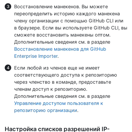
Восстановление манекенов. Вы можете
переопределить историю каждого манекена
члену организации с помощью GitHub CLI или
в браузере. Если вы используете GitHub CLI, вы
сможете восстановить манекены оптом.
Дополнительные сведения см. в разделе
Восстановление манекенов для GitHub
Enterprise Importer
.
Если любой из членов еще не имеет
соответствующего доступа к репозиторию
через членство в команде, предоставьте
членам доступ к репозиторию.
Дополнительные сведения см. в разделе
Управление доступом пользователя к
репозиторию организации
.
Настройка списков разрешений IP-