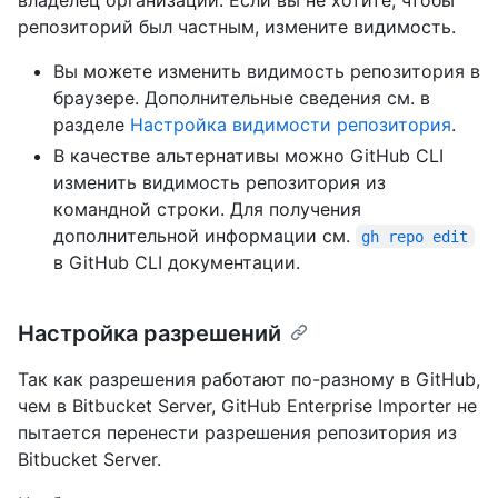
репозиторий был частным, измените видимость.
Вы можете изменить видимость репозитория в
браузере. Дополнительные сведения см. в
разделе
Настройка видимости репозитория
.
В качестве альтернативы можно GitHub CLI
изменить видимость репозитория из
командной строки. Для получения
дополнительной информации см.
gh repo edit
в GitHub CLI документации.
Настройка разрешений
Так как разрешения работают по-разному в GitHub,
чем в Bitbucket Server, GitHub Enterprise Importer не
пытается перенести разрешения репозитория из
Bitbucket Server.