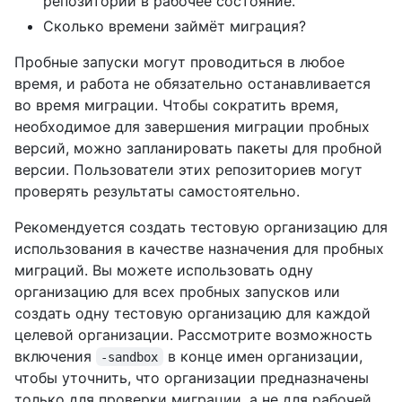
репозиторий в рабочее состояние.
Сколько времени займёт миграция?
Пробные запуски могут проводиться в любое
время, и работа не обязательно останавливается
во время миграции. Чтобы сократить время,
необходимое для завершения миграции пробных
версий, можно запланировать пакеты для пробной
версии. Пользователи этих репозиториев могут
проверять результаты самостоятельно.
Рекомендуется создать тестовую организацию для
использования в качестве назначения для пробных
миграций. Вы можете использовать одну
организацию для всех пробных запусков или
создать одну тестовую организацию для каждой
целевой организации. Рассмотрите возможность
включения
в конце имен организации,
-sandbox
чтобы уточнить, что организации предназначены
только для проверки миграции, а не для рабочей