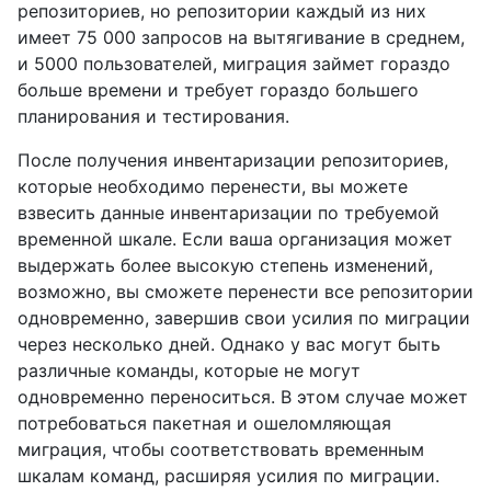
репозиториев, но репозитории каждый из них
имеет 75 000 запросов на вытягивание в среднем,
и 5000 пользователей, миграция займет гораздо
больше времени и требует гораздо большего
планирования и тестирования.
После получения инвентаризации репозиториев,
которые необходимо перенести, вы можете
взвесить данные инвентаризации по требуемой
временной шкале. Если ваша организация может
выдержать более высокую степень изменений,
возможно, вы сможете перенести все репозитории
одновременно, завершив свои усилия по миграции
через несколько дней. Однако у вас могут быть
различные команды, которые не могут
одновременно переноситься. В этом случае может
потребоваться пакетная и ошеломляющая
миграция, чтобы соответствовать временным
шкалам команд, расширяя усилия по миграции.