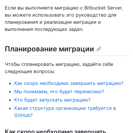
Если вы выполняете миграцию с Bitbucket Server,
вы можете использовать это руководство для
планирования и реализации миграции и
выполнения последующих задач.
Планирование миграции
Чтобы спланировать миграцию, задайте себе
следующие вопросы.
Как скоро необходимо завершить миграцию?
Мы понимаем, что будет перенесено?
Кто будет запускать миграцию?
Какая структура организации требуется в
GitHub?
Как скоро необходимо завершить