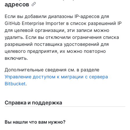
адресов
Если вы добавили диапазоны IP-адресов для
GitHub Enterprise Importer в список разрешений IP
для целевой организации, эти записи можно
удалить. Если вы отключили ограничения списка
разрешений поставщика удостоверений для
целевого предприятия, их можно повторно
включить.
Дополнительные сведения см. в разделе
Управление доступом к миграции с сервера
Bitbucket
.
Справка и поддержка
Вы нашли что вам нужно?