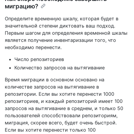
миграцию?
Определите временную шкалу, которая будет в
значительной степени диктовать ваш подход.
Первым шагом для определения временной шкалы
является получение инвентаризации того, что
необходимо перенести.
Число репозиториев
Количество запросов на вытягивание
Время миграции в основном основано на
количестве запросов на вытягивание в
репозитории. Если вы хотите перенести 1000
репозиториев, и каждый репозиторий имеет 100
запросов на вытягивание в среднем, и только 50
пользователей способствовали репозиториям,
миграция, скорее всего, будет очень быстрой.
Если вы хотите перенести только 100