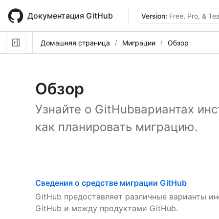
Skip
to
Документация GitHub
Version:
Free, Pro, & T
main
content
Домашняя страница
Миграции
Обзор
Обзор
Узнайте о GitHubвариантах инс
как планировать миграцию.
Сведения о средстве миграции GitHub
GitHub предоставляет различные варианты и
GitHub и между продуктами GitHub.