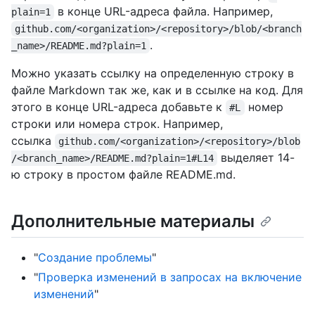
в конце URL-адреса файла. Например,
plain=1
github.com/<organization>/<repository>/blob/<branch
.
_name>/README.md?plain=1
Можно указать ссылку на определенную строку в
файле Markdown так же, как и в ссылке на код. Для
этого в конце URL-адреса добавьте к
номер
#L
строки или номера строк. Например,
ссылка
github.com/<organization>/<repository>/blob
выделяет 14-
/<branch_name>/README.md?plain=1#L14
ю строку в простом файле README.md.
Дополнительные материалы
"
Создание проблемы
"
"
Проверка изменений в запросах на включение
изменений
"