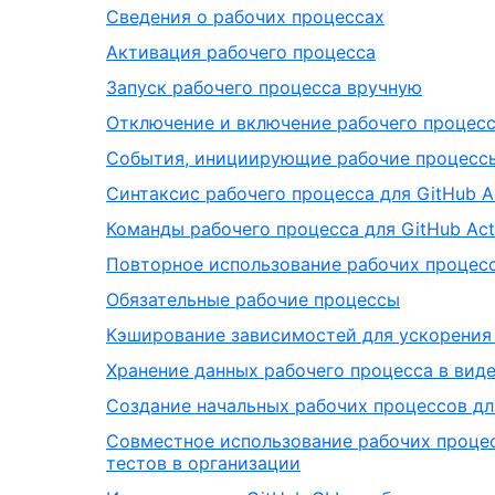
Сведения о рабочих процессах
Активация рабочего процесса
Запуск рабочего процесса вручную
Отключение и включение рабочего процес
События, инициирующие рабочие процесс
Синтаксис рабочего процесса для GitHub A
Команды рабочего процесса для GitHub Act
Повторное использование рабочих процес
Обязательные рабочие процессы
Кэширование зависимостей для ускорения
Хранение данных рабочего процесса в вид
Создание начальных рабочих процессов дл
Совместное использование рабочих процес
тестов в организации