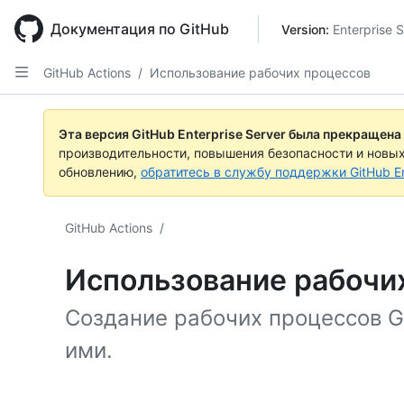
Skip
to
Документация по GitHub
Version: 
Enterprise 
main
content
GitHub Actions
/
Использование рабочих процессов
Эта версия GitHub Enterprise Server была прекращена
производительности, повышения безопасности и новы
обновлению,
обратитесь в службу поддержки GitHub En
GitHub Actions
/
Использование рабочи
Создание рабочих процессов Gi
ими.