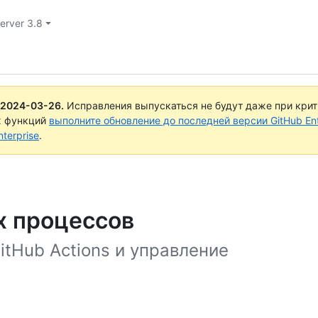
Server 3.8
2024-03-26
.
Исправления выпускаться не будут даже при кри
х функций
выполните обновление до последней версии GitHub Ente
terprise
.
х процессов
tHub Actions и управление