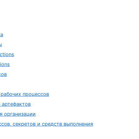
са
ы
ctions
ions
сов
 рабочих процессов
е артефактов
я организации
сов, секретов и средств выполнения