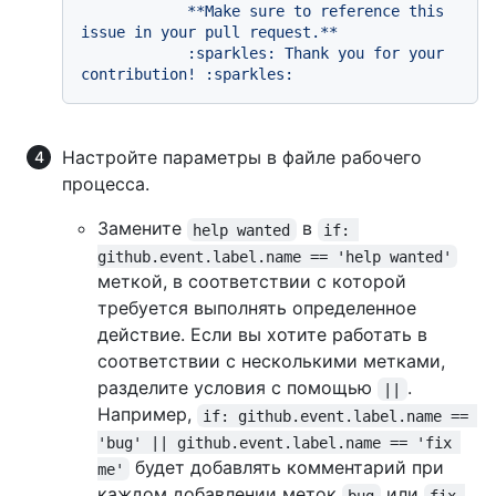
            **Make sure to reference this 
issue in your pull request.**

            :sparkles: Thank you for your 
Настройте параметры в файле рабочего
процесса.
Замените
в
help wanted
if: 
github.event.label.name == 'help wanted'
меткой, в соответствии с которой
требуется выполнять определенное
действие. Если вы хотите работать в
соответствии с несколькими метками,
разделите условия с помощью
.
||
Например,
if: github.event.label.name == 
'bug' || github.event.label.name == 'fix 
будет добавлять комментарий при
me'
каждом добавлении меток
или
bug
fix 