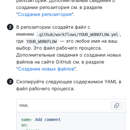
репозиторий. Дополнительные сведения о
создании репозитория см. в разделе
"
Создание репозитория
".
В репозитории создайте файл с
именем
,
.github/workflows/YOUR_WORKFLOW.yml
где
— это любое имя на ваш
YOUR_WORKFLOW
выбор. Это файл рабочего процесса.
Дополнительные сведения о создании новых
файлов на сайте GitHub см. в разделе
"
Создание новых файлов
".
Скопируйте следующее содержимое YAML в
файл рабочего процесса.
YAML
name:
Add
comment
on: