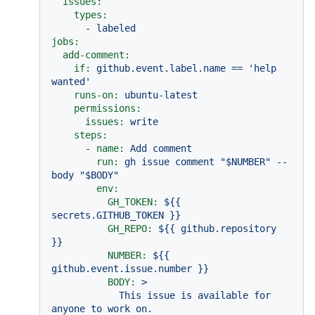
issues:
types:
-
labeled
jobs:
add-comment:
if:
github.event.label.name
==
'help 
wanted'
runs-on:
ubuntu-latest
permissions:
issues:
write
steps:
-
name:
Add
comment
run:
gh
issue
comment
"$NUMBER"
--
body
"$BODY"
env:
GH_TOKEN:
${{
secrets.GITHUB_TOKEN
}}
GH_REPO:
${{
github.repository
}}
NUMBER:
${{
github.event.issue.number
}}
BODY:
>

            This issue is available for 
anyone to work on.
