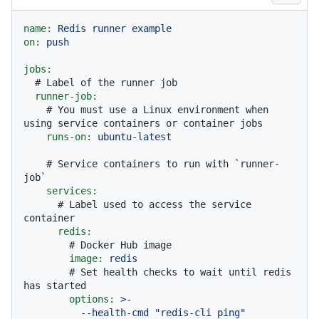
name:
Redis
runner
example
on:
push
jobs:
# Label of the runner job
runner-job:
# You must use a Linux environment when 
using service containers or container jobs
runs-on:
ubuntu-latest
# Service containers to run with `runner-
job`
services:
# Label used to access the service 
container
redis:
# Docker Hub image
image:
redis
# Set health checks to wait until redis 
has started
options:
>-

          --health-cmd "redis-cli ping"
