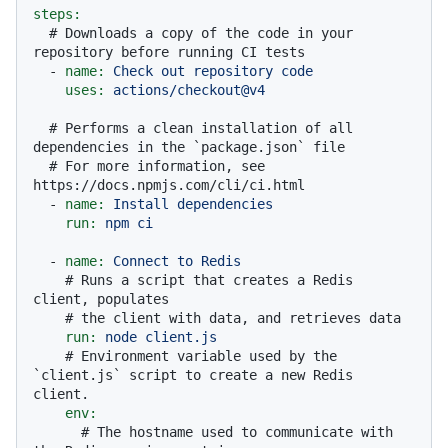
steps:
# Downloads a copy of the code in your 
repository before running CI tests
-
name:
Check
out
repository
code
uses:
actions/checkout@v4
# Performs a clean installation of all 
dependencies in the `package.json` file
# For more information, see 
https://docs.npmjs.com/cli/ci.html
-
name:
Install
dependencies
run:
npm
ci
-
name:
Connect
to
Redis
# Runs a script that creates a Redis 
client, populates
# the client with data, and retrieves data
run:
node
client.js
# Environment variable used by the 
`client.js` script to create a new Redis 
client.
env:
# The hostname used to communicate with 