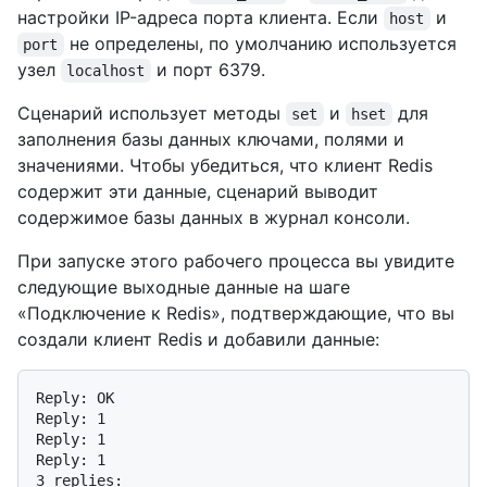
настройки IP-адреса порта клиента. Если
и
host
не определены, по умолчанию используется
port
узел
и порт 6379.
localhost
Сценарий использует методы
и
для
set
hset
заполнения базы данных ключами, полями и
значениями. Чтобы убедиться, что клиент Redis
содержит эти данные, сценарий выводит
содержимое базы данных в журнал консоли.
При запуске этого рабочего процесса вы увидите
следующие выходные данные на шаге
«Подключение к Redis», подтверждающие, что вы
создали клиент Redis и добавили данные:
Reply: OK

Reply: 1

Reply: 1

Reply: 1

3 replies:
