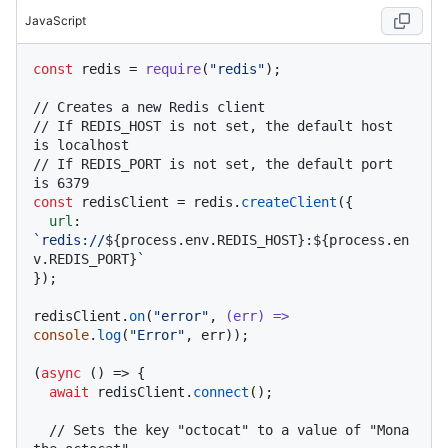
JavaScript
const
 redis = 
require
(
"redis"
);

// Creates a new Redis client
// If REDIS_HOST is not set, the default host 
is localhost
// If REDIS_PORT is not set, the default port 
is 6379
const
 redisClient = redis.
createClient
({

url
: 
`redis://
${process.env.REDIS_HOST}
:
${process.en
v.REDIS_PORT}
`
});

redisClient.
on
(
"error"
, 
(
err
) =>
console
.
log
(
"Error"
, err));

(
async
 () => {

await
 redisClient.
connect
();

// Sets the key "octocat" to a value of "Mona 