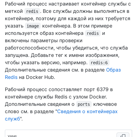
Рабочий процесс настраивает контейнер службы с
меткой
. Все службы должны выполняться в
redis
контейнере, поэтому для каждой из них требуется
указать
контейнера. В этом примере
image
используется образ контейнера
и
redis
включены параметры проверки
работоспособности, чтобы убедиться, что служба
запущена. Добавьте тег к имени изображения,
чтобы указать версию, например.
redis:6
Дополнительные сведения см. в разделе
Образ
Redis
на Docker Hub.
Рабочий процесс сопоставляет порт 6379 в
контейнере службы Redis с узлом Docker.
Дополнительные сведения о
ключевое
ports
слово см. в разделе "
Сведения о контейнерах
служб
".
YAML