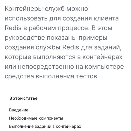
Контейнеры служб можно
использовать для создания клиента
Redis в рабочем процессе. В этом
руководстве показаны примеры
создания службы Redis для заданий,
которые выполняются в контейнерах
или непосредственно на компьютере
средства выполнения тестов.
В этой статье
Введение
Необходимые компоненты
Выполнение заданий в контейнерах