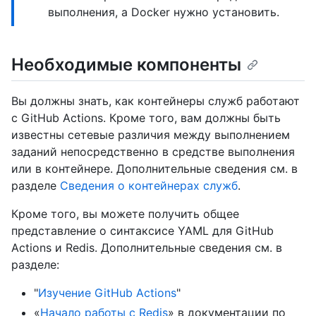
выполнения, а Docker нужно установить.
Необходимые компоненты
Вы должны знать, как контейнеры служб работают
с GitHub Actions. Кроме того, вам должны быть
известны сетевые различия между выполнением
заданий непосредственно в средстве выполнения
или в контейнере. Дополнительные сведения см. в
разделе
Сведения о контейнерах служб
.
Кроме того, вы можете получить общее
представление о синтаксисе YAML для GitHub
Actions и Redis. Дополнительные сведения см. в
разделе:
"
Изучение GitHub Actions
"
«
Начало работы с Redis
» в документации по