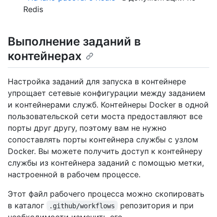
Redis
Выполнение заданий в
контейнерах
Настройка заданий для запуска в контейнере
упрощает сетевые конфигурации между заданием
и контейнерами служб. Контейнеры Docker в одной
пользовательской сети моста предоставляют все
порты друг другу, поэтому вам не нужно
сопоставлять порты контейнера службы с узлом
Docker. Вы можете получить доступ к контейнеру
службы из контейнера заданий с помощью метки,
настроенной в рабочем процессе.
Этот файл рабочего процесса можно скопировать
в каталог
репозитория и при
.github/workflows
необходимости изменить его.