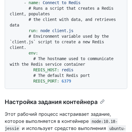
-
name:
Connect
to
Redis
# Runs a script that creates a Redis 
client, populates
# the client with data, and retrieves 
data
run:
node
client.js
# Environment variable used by the 
`client.js` script to create a new Redis 
client.
env:
# The hostname used to communicate 
with the Redis service container
REDIS_HOST:
redis
# The default Redis port
REDIS_PORT:
6379
Настройка задания контейнера
Этот рабочий процесс настраивает задание,
которое выполняется в контейнере
node:10.18-
и использует средство выполнения
jessie
ubuntu-