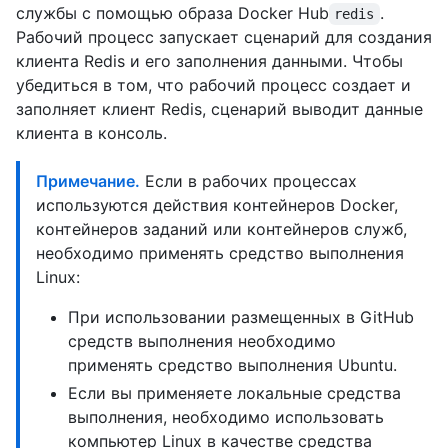
службы с помощью образа Docker Hub
.
redis
Рабочий процесс запускает сценарий для создания
клиента Redis и его заполнения данными. Чтобы
убедиться в том, что рабочий процесс создает и
заполняет клиент Redis, сценарий выводит данные
клиента в консоль.
Примечание.
Если в рабочих процессах
используются действия контейнеров Docker,
контейнеров заданий или контейнеров служб,
необходимо применять средство выполнения
Linux:
При использовании размещенных в GitHub
средств выполнения необходимо
применять средство выполнения Ubuntu.
Если вы применяете локальные средства
выполнения, необходимо использовать
компьютер Linux в качестве средства