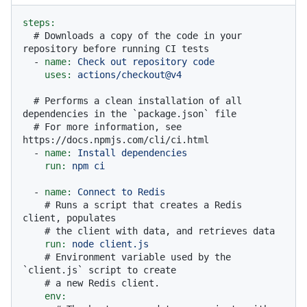
steps:
# Downloads a copy of the code in your 
repository before running CI tests
-
name:
Check
out
repository
code
uses:
actions/checkout@v4
# Performs a clean installation of all 
dependencies in the `package.json` file
# For more information, see 
https://docs.npmjs.com/cli/ci.html
-
name:
Install
dependencies
run:
npm
ci
-
name:
Connect
to
Redis
# Runs a script that creates a Redis 
client, populates
# the client with data, and retrieves data
run:
node
client.js
# Environment variable used by the 
`client.js` script to create
# a new Redis client.
env: