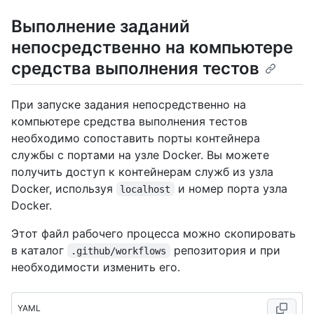
Выполнение заданий
непосредственно на компьютере
средства выполнения тестов
При запуске задания непосредственно на
компьютере средства выполнения тестов
необходимо сопоставить порты контейнера
службы с портами на узле Docker. Вы можете
получить доступ к контейнерам служб из узла
Docker, используя
и номер порта узла
localhost
Docker.
Этот файл рабочего процесса можно скопировать
в каталог
репозитория и при
.github/workflows
необходимости изменить его.
YAML