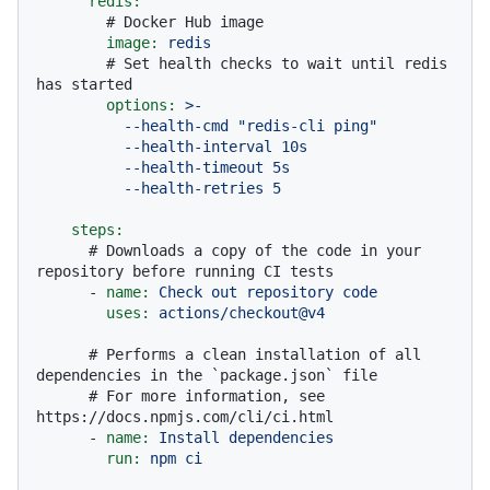
redis:
# Docker Hub image
image:
redis
# Set health checks to wait until redis 
has started
options:
>-

          --health-cmd "redis-cli ping"

          --health-interval 10s

          --health-timeout 5s

steps:
# Downloads a copy of the code in your 
repository before running CI tests
-
name:
Check
out
repository
code
uses:
actions/checkout@v4
# Performs a clean installation of all 
dependencies in the `package.json` file
# For more information, see 
https://docs.npmjs.com/cli/ci.html
-
name:
Install
dependencies
run:
npm
ci