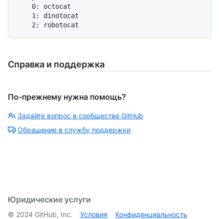
    0: octocat

    1: dinotocat

Справка и поддержка
По-прежнему нужна помощь?
Задайте вопрос в сообществе GitHub
Обращение в службу поддержки
Юридические услуги
©
2024
GitHub, Inc.
Условия
Конфиденциальность