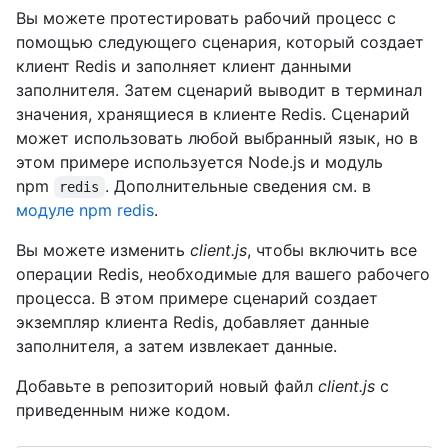
Вы можете протестировать рабочий процесс с
помощью следующего сценария, который создает
клиент Redis и заполняет клиент данными
заполнителя. Затем сценарий выводит в терминал
значения, хранящиеся в клиенте Redis. Сценарий
может использовать любой выбранный язык, но в
этом примере используется Node.js и модуль
npm
. Дополнительные сведения см. в
redis
модуле npm redis
.
Вы можете изменить
client.js
, чтобы включить все
операции Redis, необходимые для вашего рабочего
процесса. В этом примере сценарий создает
экземпляр клиента Redis, добавляет данные
заполнителя, а затем извлекает данные.
Добавьте в репозиторий новый файл
client.js
с
приведенным ниже кодом.