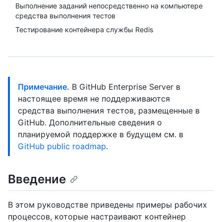
Выполнение заданий непосредственно на компьютере
средства выполнения тестов
Тестирование контейнера службы Redis
Примечание.
В GitHub Enterprise Server в
настоящее время не поддерживаются
средства выполнения тестов, размещенные в
GitHub. Дополнительные сведения о
планируемой поддержке в будущем см. в
GitHub public roadmap
.
Введение
В этом руководстве приведены примеры рабочих
процессов, которые настраивают контейнер