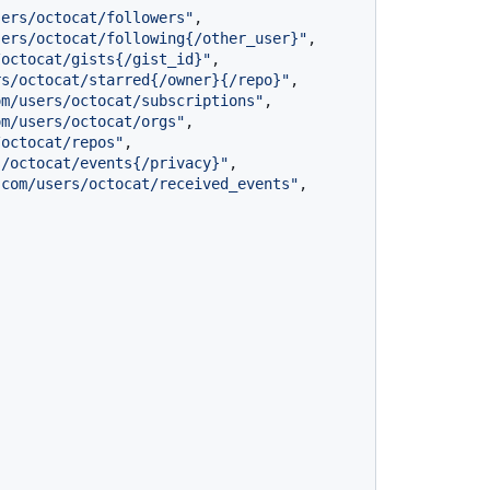
sers/octocat/followers"
,
sers/octocat/following{/other_user}"
,
/octocat/gists{/gist_id}"
,
rs/octocat/starred{/owner}{/repo}"
,
om/users/octocat/subscriptions"
,
om/users/octocat/orgs"
,
/octocat/repos"
,
s/octocat/events{/privacy}"
,
.com/users/octocat/received_events"
,