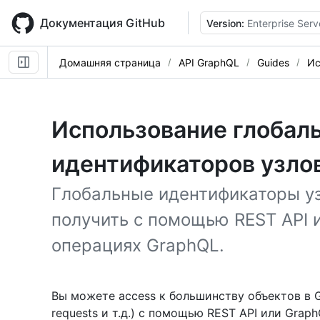
Skip
to
Документация GitHub
Version:
Enterprise Serv
main
content
Домашняя страница
API GraphQL
Guides
Ис
Использование глобал
идентификаторов узло
Глобальные идентификаторы у
получить с помощью REST API и
операциях GraphQL.
Вы можете access к большинству объектов в G
requests и т.д.) с помощью REST API или Graph