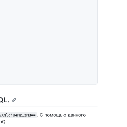
QL.
. С помощью данного
VXNlcjU4MzIzMQ==
hQL.