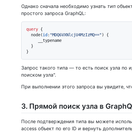
Однако сначала необходимо узнать
тип
объект
простого запроса GraphQL:
query
{
  node
(
id
:
"MDQ6VXNlcjU4MzIzMQ=="
)
{
     __typename

}
}
Запрос такого типа — то есть поиск узла по
поиском узла".
При выполнении этого запроса вы увидите, ч
3. Прямой поиск узла в GraphQ
После подтверждения типа вы можете испол
access объект по его ID и вернуть дополните