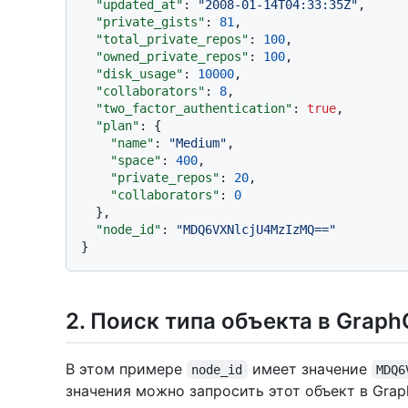
"updated_at"
:
"2008-01-14T04:33:35Z"
,
"private_gists"
:
81
,
"total_private_repos"
:
100
,
"owned_private_repos"
:
100
,
"disk_usage"
:
10000
,
"collaborators"
:
8
,
"two_factor_authentication"
:
true
,
"plan"
:
{
"name"
:
"Medium"
,
"space"
:
400
,
"private_repos"
:
20
,
"collaborators"
:
0
}
,
"node_id"
:
"MDQ6VXNlcjU4MzIzMQ=="
}
2. Поиск типа объекта в Graph
В этом примере
имеет значение
node_id
MDQ6
значения можно запросить этот объект в Grap