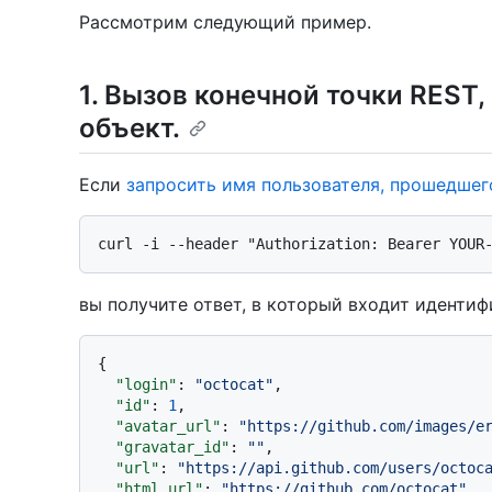
Рассмотрим следующий пример.
1. Вызов конечной точки REST
объект.
Если
запросить имя пользователя, прошедшег
вы получите ответ, в который входит иденти
{
"login"
:
"octocat"
,
"id"
:
1
,
"avatar_url"
:
"https://github.com/images/e
"gravatar_id"
:
""
,
"url"
:
"https://api.github.com/users/octoc
"html_url"
:
"https://github.com/octocat"
,