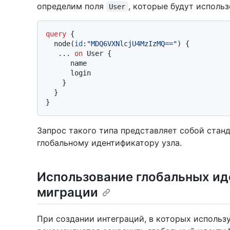
определим поля
, которые будут использ
User
query
{
  node
(
id
:
"MDQ6VXNlcjU4MzIzMQ=="
)
{
...
on
 User 
{
      name

      login

}
}
}
Запрос такого типа представляет собой стан
глобальному идентификатору узла.
Использование глобальных ид
миграции
При создании интеграций, в которых использу