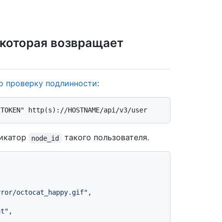
, которая возвращает
о проверку подлинности
:
фикатор
такого пользователя.
node_id
rror/octocat_happy.gif"
,
at"
,