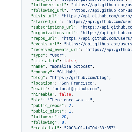
"followers_url"
:
"https://api.github.com/u
"following_url"
:
"https://api.github.com/u
"gists_url"
:
"https://api.github.com/users
"starred_url"
:
"https://api.github.com/use
"subscriptions_url"
:
"https://api.github.c
"organizations_url"
:
"https://api.github.c
"repos_url"
:
"https://api.github.com/users
"events_url"
:
"https://api.github.com/user
"received_events_url"
:
"https://api.github
"type"
:
"User"
,
"site_admin"
:
false
,
"name"
:
"monalisa octocat"
,
"company"
:
"GitHub"
,
"blog"
:
"https://github.com/blog"
,
"location"
:
"San Francisco"
,
"email"
:
"octocat@github.com"
,
"hireable"
:
false
,
"bio"
:
"There once was..."
,
"public_repos"
:
2
,
"public_gists"
:
1
,
"followers"
:
20
,
"following"
:
0
,
"created_at"
:
"2008-01-14T04:33:35Z"
,