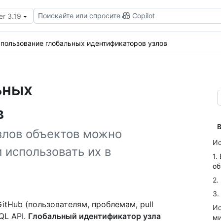
Поискайте или спросите
Copilot
er 3.19
пользование глобальных идентификаторов узлов
ьных
в
В
злов объектов можно
Ис
 использовать их в
1.
об
2.
3.
itHub (пользователям, проблемам, pull
Ис
QL API.
Глобальный идентификатор узла
ми