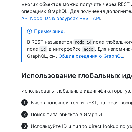
многих объектов можно получить через REST 
операциях GraphQL. Для получения дополнит
API Node IDs в ресурсах REST API
.
Примечание.
В REST называется
поле глобальног
node_id
поле
в интерфейсе
. Для напомина
id
node
GraphQL, см.
Общие сведения о GraphQL
.
Использование глобальных ид
Использовать глобальные идентификаторы уз
Вызов конечной точки REST, которая воз
Поиск типа объекта в GraphQL.
Используйте ID и тип to direct lookup по у