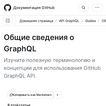
Skip
to
Документация GitHub
main
content
Домашняя страница
API GraphQL
Guides
Об
Общие сведения о
GraphQL
Изучите полезную терминологию и
концепции для использования GitHub
GraphQL API.
Копировать как Markdown
В этой статье