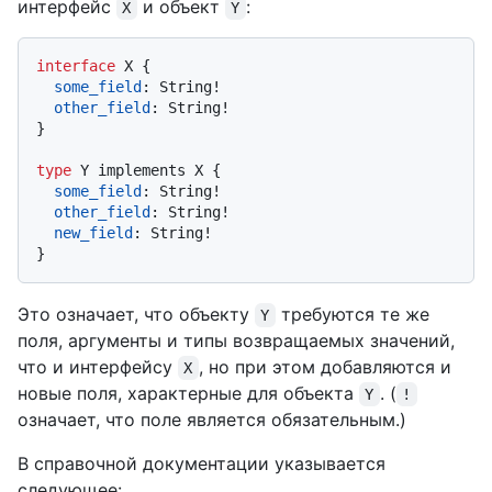
интерфейс
и объект
:
X
Y
interface
 X 
{
some_field
:
 String
!
other_field
:
 String
!
}
type
 Y implements X 
{
some_field
:
 String
!
other_field
:
 String
!
new_field
:
 String
!
}
Это означает, что объекту
требуются те же
Y
поля, аргументы и типы возвращаемых значений,
что и интерфейсу
, но при этом добавляются и
X
новые поля, характерные для объекта
. (
Y
!
означает, что поле является обязательным.)
В справочной документации указывается
следующее: