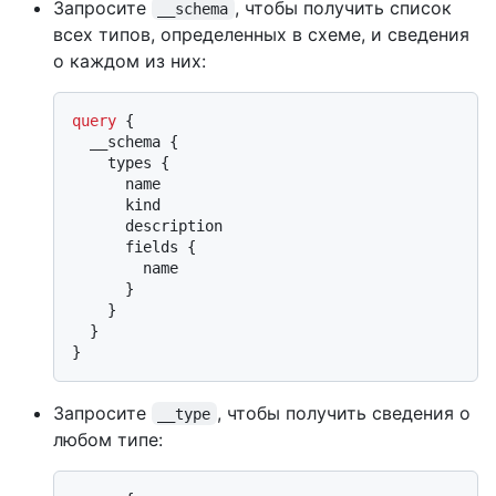
Запросите
, чтобы получить список
__schema
всех типов, определенных в схеме, и сведения
о каждом из них:
query
{
  __schema 
{
    types 
{
      name

      kind

      description

      fields 
{
        name

}
}
}
}
Запросите
, чтобы получить сведения о
__type
любом типе: