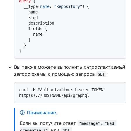
query
{
  __type
(
name
:
"Repository"
)
{
    name

    kind

    description

    fields 
{
      name

}
}
}
Вы также можете выполнить
интроспективный
запрос
схемы с помощью запроса
:
GET
curl -H "Authorization: bearer TOKEN" 
Примечание.
Если вы получите ответ
"message": "Bad 
или
credentials"
401 