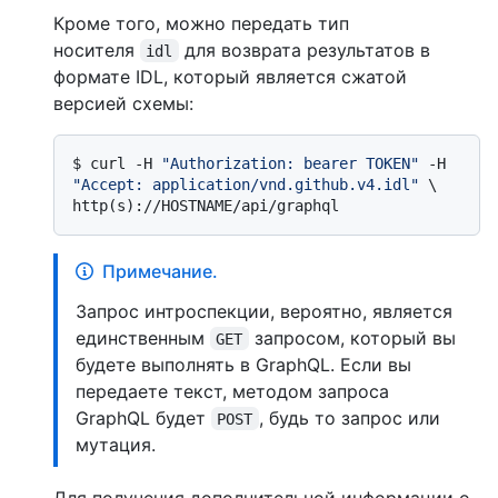
Кроме того, можно передать тип
носителя
для возврата результатов в
idl
формате IDL, который является сжатой
версией схемы:
$ 
curl -H 
"Authorization: bearer TOKEN"
 -H 
"Accept: application/vnd.github.v4.idl"
 \

http(s)://HOSTNAME/api/graphql
Примечание.
Запрос интроспекции, вероятно, является
единственным
запросом, который вы
GET
будете выполнять в GraphQL. Если вы
передаете текст, методом запроса
GraphQL будет
, будь то запрос или
POST
мутация.
Для получения дополнительной информации о