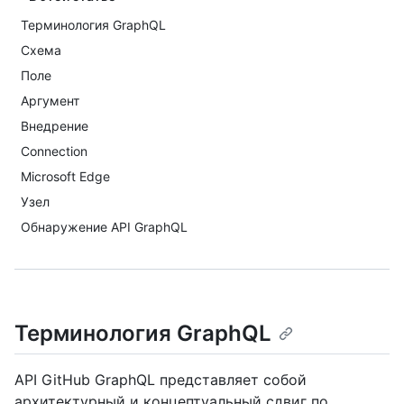
Терминология GraphQL
Схема
Поле
Аргумент
Внедрение
Connection
Microsoft Edge
Узел
Обнаружение API GraphQL
Терминология GraphQL
API GitHub GraphQL представляет собой
архитектурный и концептуальный сдвиг по