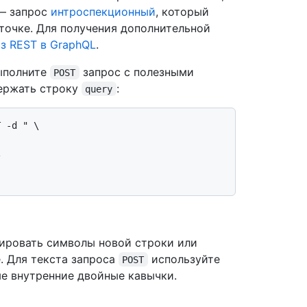
 — запрос
интроспекционный
, который
точке. Для получения дополнительной
з REST в GraphQL
.
ыполните
запрос с полезными
POST
ержать строку
:
query
 -d " \

ировать символы новой строки или
. Для текста запроса
используйте
POST
е внутренние двойные кавычки.