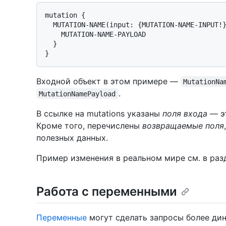
mutation {

  MUTATION-NAME(input: {MUTATION-NAME-INPUT!}
    MUTATION-NAME-PAYLOAD

  }

}
Входной объект в этом примере —
MutationNa
.
MutationNamePayload
В ссылке на mutations указаны
поля входа
— эт
Кроме того, перечислены
возвращаемые поля
полезных данных.
Пример изменения в реальном мире см. в ра
Работа с переменными
Переменные
могут сделать запросы более ди