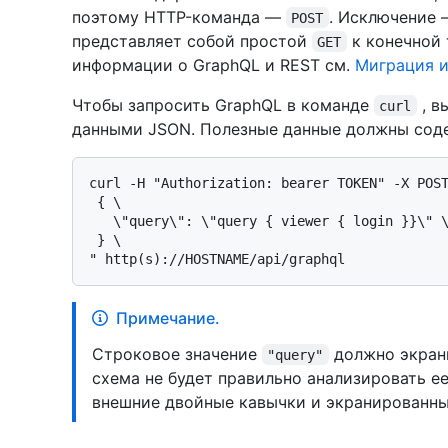
поэтому HTTP-команда —
. Исключение
POST
представляет собой простой
к конечной 
GET
информации о GraphQL и REST см.
Миграция и
Чтобы запросить GraphQL в команде
, в
curl
данными JSON. Полезные данные должны сод
curl -H "Authorization: bearer TOKEN" -X POST
 { \

   \"query\": \"query { viewer { login }}\" \

 } \

Примечание.
Строковое значение
должно экран
"query"
схема не будет правильно анализировать ее
внешние двойные кавычки и экранированны