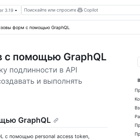
Поискайте или спросите
Copilot
er 3.19
зовы форм с помощью GraphQL
в с помощью GraphQL
ку подлинности в API
создавать и выполнять
В
Пр
Ко
Вз
Ра
ощью GraphQL
Пр
Пр
 с помощью personal access token,