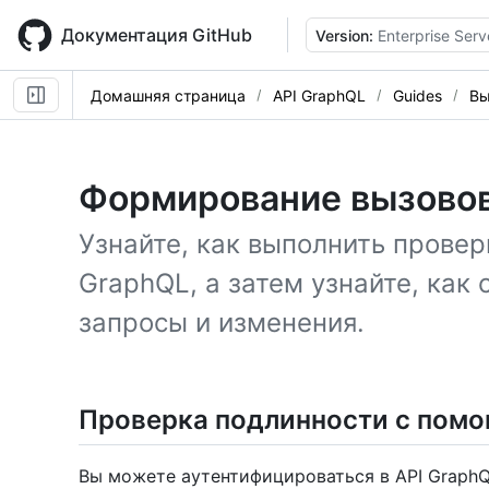
Skip
to
Документация GitHub
Version:
Enterprise Serv
main
content
Домашняя страница
API GraphQL
Guides
Вы
Формирование вызово
Узнайте, как выполнить провер
GraphQL, а затем узнайте, как 
запросы и изменения.
Проверка подлинности с пом
Вы можете аутентифицироваться в API GraphQL