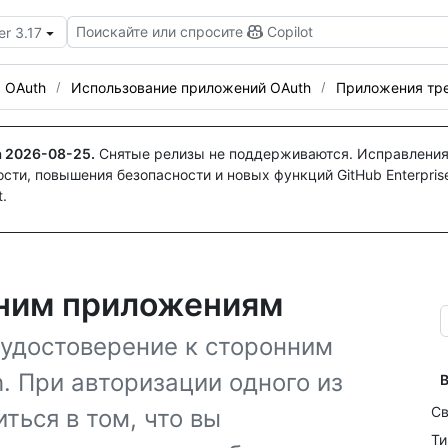
Поискайте или спросите
Copilot
er 3.17
 OAuth
Использование приложений OAuth
Приложения тре
а
2026-08-25
.
Снятые релизы не поддерживаются. Исправления
ти, повышения безопасности и новых функций GitHub Enterprise
.
нним приложениям
удостоверение к сторонним
 При авторизации одного из
В
Св
ться в том, что вы
Ти