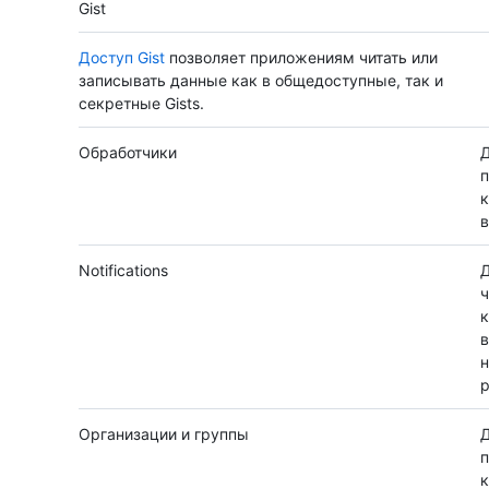
Gist
Доступ Gist
позволяет приложениям читать или
записывать данные как в общедоступные, так и
секретные Gists.
Обработчики
п
к
в
Notifications
Д
ч
к
в
н
р
Организации и группы
Д
п
к