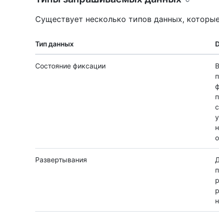
Существует несколько типов данных, которы
Тип данных
D
Состояние фиксации
В
п
ф
п
с
у
н
о
Развертывания
Д
п
р
р
н