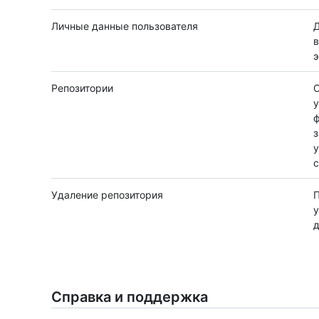
Личные данные пользователя
Д
в
э
Репозитории
С
у
ф
з
у
с
Удаление репозитория
П
у
д
Справка и поддержка