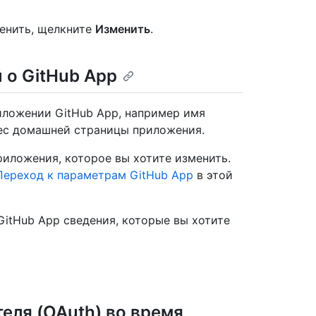
менить, щелкните
Изменить
.
 о GitHub App
иложении GitHub App, например имя
ес домашней страницы приложения.
риложения, которое вы хотите изменить.
Переход к параметрам GitHub App
в этой
GitHub App сведения, которые вы хотите
еля (OAuth) во время