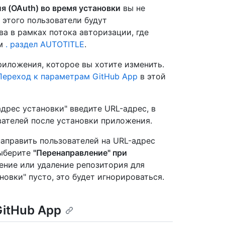
я (OAuth) во время установки
вы не
 этого пользователи будут
а в рамках потока авторизации, где
См
. раздел AUTOTITLE
.
риложения, которое вы хотите изменить.
Переход к параметрам GitHub App
в этой
адрес установки" введите URL-адрес, в
вателей после установки приложения.
направить пользователей на URL-адрес
выберите
"Перенаправление" при
ение или удаление репозитория для
новки" пусто, это будет игнорироваться.
GitHub App