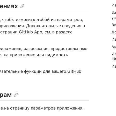
нениях
Из
За
ус
 чтобы изменить любой из параметров,
Вк
приложения. Дополнительные сведения о
страции GitHub App, см. в разделе
До
Из
Ак
риложения, разрешения, предоставленные
Из
я на приложение или видимость
Gi
Из
язательные функции для вашего.GitHub
трам
те на страницу параметров приложения.