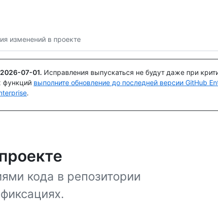
Поискайте или спросите
Copilot
ия изменений в проекте
2026-07-01
.
Исправления выпускаться не будут даже при крит
х функций
выполните обновление до последней версии GitHub Ente
terprise
.
 проекте
ями кода в репозитории
 фиксациях.