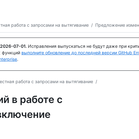
Поискайте или спросите
Copilot
тная работа с запросами на вытягивание
/
Предложение измен
2026-07-01
.
Исправления выпускаться не будут даже при крит
х функций
выполните обновление до последней версии GitHub Ente
terprise
.
естная работа с запросами на вытягивание
/
й в работе с
включение