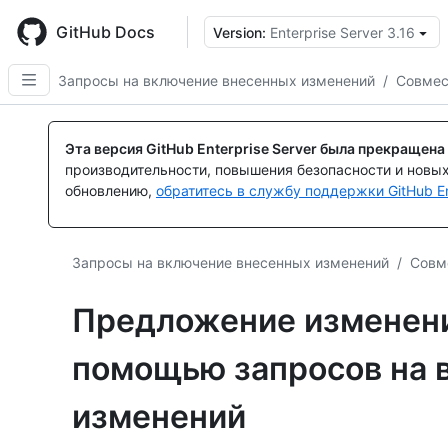
Skip
to
GitHub Docs
Version:
Enterprise Server 3.16
main
content
Запросы на включение внесенных изменений
/
Совмес
Эта версия GitHub Enterprise Server была прекращена
производительности, повышения безопасности и новы
обновлению,
обратитесь в службу поддержки GitHub En
Запросы на включение внесенных изменений
/
Совм
Предложение изменени
помощью запросов на 
изменений