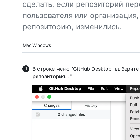
сделать, если репозиторий пе
пользователя или организация
репозиторию, изменились.
Platform navigation
Mac
Windows
В строке меню "GitHub Desktop" выберит
репозитория...
".