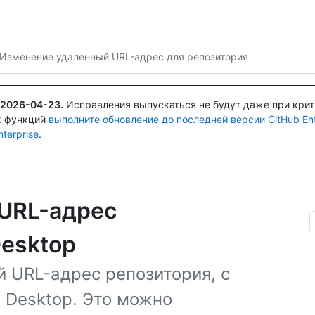
Поискайте или спросите
Copilot
Изменение удаленный URL-адрес для репозитория
2026-04-23
.
Исправления выпускаться не будут даже при кри
х функций
выполните обновление до последней версии GitHub Ente
terprise
.
URL-адрес
Desktop
 URL-адрес репозитория, с
 Desktop. Это можно