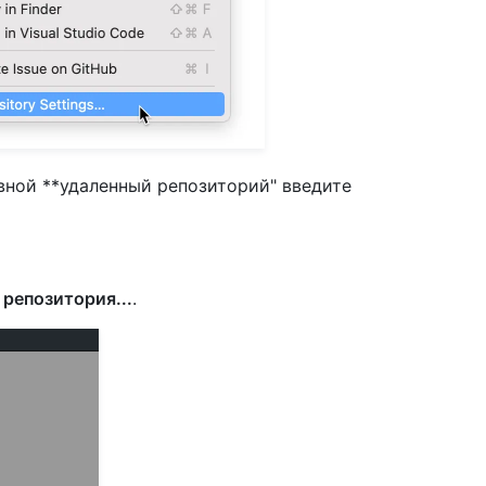
овной **удаленный репозиторий" введите
 репозитория
...
.