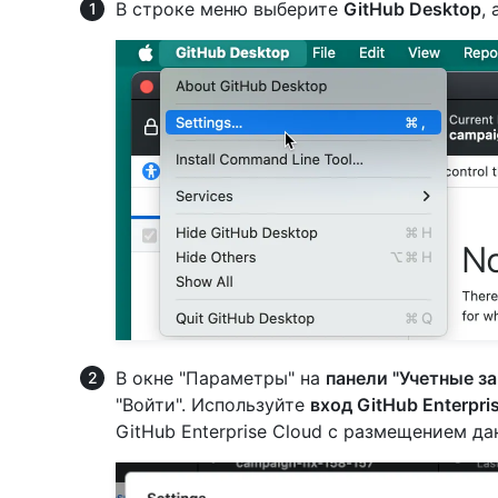
В строке меню выберите
GitHub Desktop
,
В окне "Параметры" на
панели "Учетные з
"Войти". Используйте
вход GitHub Enterpri
GitHub Enterprise Cloud с размещением да