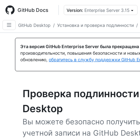
Skip
to
GitHub Docs
Version:
Enterprise Server 3.15
main
content
GitHub Desktop
/
Установка и проверка подлинности
/
Эта версия GitHub Enterprise Server была прекращена
производительности, повышения безопасности и новы
обновлению,
обратитесь в службу поддержки GitHub En
Проверка подлинности 
Desktop
Вы можете безопасно получить
учетной записи на GitHub Desk