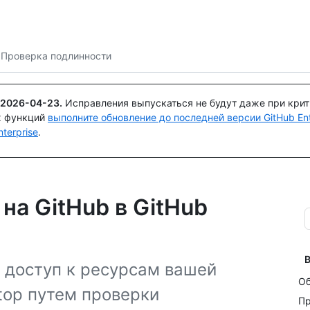
Поискайте или спросите
Copilot
Проверка подлинности
2026-04-23
.
Исправления выпускаться не будут даже при кри
х функций
выполните обновление до последней версии GitHub Ente
terprise
.
на GitHub в GitHub
В
 доступ к ресурсам вашей
Об
top путем проверки
Пр