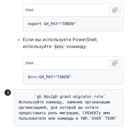
Shell
Если вы используете PowerShell,
используйте
команду.
$env
Shell
$
env
:GH_PAT=
"TOKEN"
       `gh bbs2gh grant-migrator-role` 
Используйте команду, заменив организацию 
организацией, для которой вы хотите 
предоставить роль миграции, СУБЪЕКТу имя 