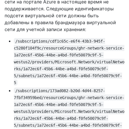
сети на портале Azure в настоящее время не
поддерживается. Следующие идентификаторы
подсети виртуальной сети должны быть
добавлены в правила брандмауэра виртуальной
сети для учетной записи хранения:
/subscriptions/cdf1c65c-e6f4-43b3-945f-
c5280f104f9c/resourceGroups/ghr-network-service-
1a72ec6f-45b6-44be-a4bd-f0fe50079c9f-5-
westus2/providers/Microsoft.Network/virtualNetwo
rks/1a72ec6f-45b6-44be-a4bd-f0fe50079c9f-
5/subnets/1a72ec6f-45b6-44be-a4bd-f0fe50079c9f-
5
/subscriptions/173ad082-b20d-4d44-8257-
7fbf34959bed/resourceGroups/ghr-network-service-
1a72ec6f-45b6-44be-a4bd-f0fe50079c9f-5-
westus3/providers/Microsoft.Network/virtualNetwo
rks/1a72ec6f-45b6-44be-a4bd-f0fe50079c9f-
5/subnets/1a72ec6f-45b6-44be-a4bd-f0fe50079c9f-