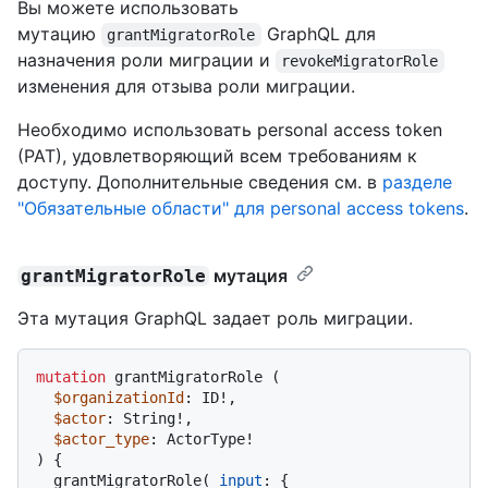
Вы можете использовать
мутацию
GraphQL для
grantMigratorRole
назначения роли миграции и
revokeMigratorRole
изменения для отзыва роли миграции.
Необходимо использовать personal access token
(PAT), удовлетворяющий всем требованиям к
доступу. Дополнительные сведения см. в
разделе
"Обязательные области" для personal access tokens
.
мутация
grantMigratorRole
Эта мутация GraphQL задает роль миграции.
mutation
 grantMigratorRole 
(
$organizationId
: ID
!
,

$actor
: String
!
,

$actor_type
: ActorType
!
)
{
  grantMigratorRole
(
input
:
{