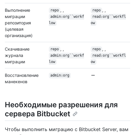
Выполнение
, ,
, ,
repo
repo
миграции
admin:org``workf
read:org``workfl
репозитория
low
ow
(целевая
организация)
Скачивание
, ,
, ,
repo
repo
журнала
admin:org``workf
read:org``workfl
миграции
low
ow
Восстановление
admin:org
манекенов
Необходимые разрешения для
сервера Bitbucket
Чтобы выполнить миграцию с Bitbucket Server, вам