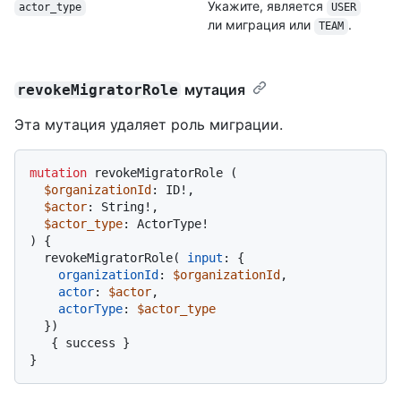
Укажите, является
actor_type
USER
ли миграция или
.
TEAM
мутация
revokeMigratorRole
Эта мутация удаляет роль миграции.
mutation
 revokeMigratorRole 
(
$organizationId
: ID
!
,

$actor
: String
!
,

$actor_type
: ActorType
!
)
{
  revokeMigratorRole
(
input
:
{
organizationId
:
$organizationId
,

actor
:
$actor
,

actorType
:
$actor_type
}
)
{
 success 
}
}