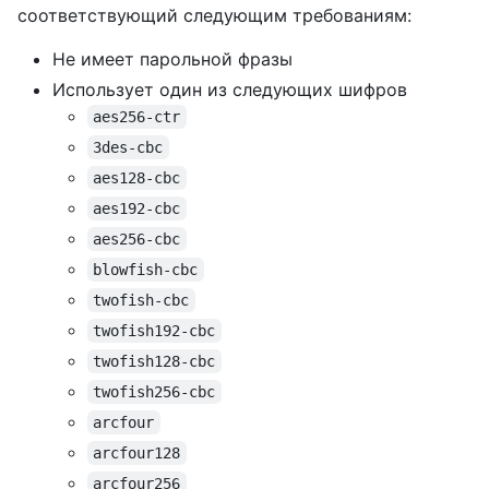
соответствующий следующим требованиям:
Не имеет парольной фразы
Использует один из следующих шифров
aes256-ctr
3des-cbc
aes128-cbc
aes192-cbc
aes256-cbc
blowfish-cbc
twofish-cbc
twofish192-cbc
twofish128-cbc
twofish256-cbc
arcfour
arcfour128
arcfour256