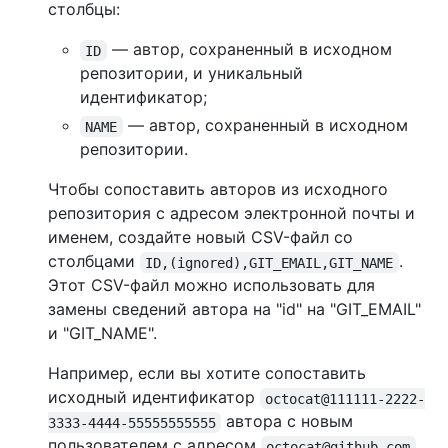
столбцы:
— автор, сохраненный в исходном
ID
репозитории, и уникальный
идентификатор;
— автор, сохраненный в исходном
NAME
репозитории.
Чтобы сопоставить авторов из исходного
репозитория с адресом электронной почты и
именем, создайте новый CSV-файл со
столбцами
.
ID,(ignored),GIT_EMAIL,GIT_NAME
Этот CSV-файл можно использовать для
замены сведений автора на "id" на "GIT_EMAIL"
и "GIT_NAME".
Например, если вы хотите сопоставить
исходный идентификатор
octocat@111111-2222-
автора с новым
3333-4444-55555555555
пользователем с адресом
octocat@github.com