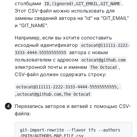
столбцами
.
ID,(ignored),GIT_EMAIL,GIT_NAME
Этот CSV-файл можно использовать для
замены сведений автора на "id" на "GIT_EMAIL"
и "GIT_NAME".
Например, если вы хотите сопоставить
исходный идентификатор
octocat@111111-2222-
автора с новым
3333-4444-55555555555
пользователем с адресом
octocat@github.com
электронной почты и именем
,
The Octocat
CSV-файл должен содержать строку:
octocat@111111-2222-3333-4444-55555555555, 
,octocat@github.com,The Octocat
Перезапись авторов и ветвей с помощью CSV-
файла:
git-import-rewrite --flavor tfs --authors 
/PATH/AUTHORS-MAP-FILE.csv 