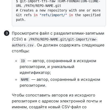
$ 
git-import-tfs-raw TEAM-FOUNDATION-CLONE-
URL /PATH/REPO-NAME.git
# 
Creates a new repository with one or more 
Git refs 
in
"refs/import/"
in
 the specified 
path.
Просмотрите файл с разделителями-запятыми
(CSV) в
/PATH/REPO-NAME.git/git-import/raw-
. Он должен содержать следующие
authors.csv
столбцы:
— автор, сохраненный в исходном
ID
репозитории, и уникальный
идентификатор;
— автор, сохраненный в исходном
NAME
репозитории.
Чтобы сопоставить авторов из исходного
репозитория с адресом электронной почты и
именем, создайте новый CSV-файл со