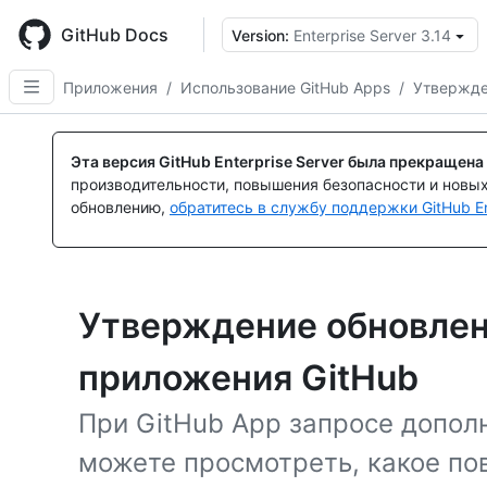
Skip
to
GitHub Docs
Version:
Enterprise Server 3.14
main
content
Приложения
/
Использование GitHub Apps
/
Утвержде
Эта версия GitHub Enterprise Server была прекращена
производительности, повышения безопасности и новы
обновлению,
обратитесь в службу поддержки GitHub En
Утверждение обновлен
приложения GitHub
При GitHub App запросе допол
можете просмотреть, какое пов