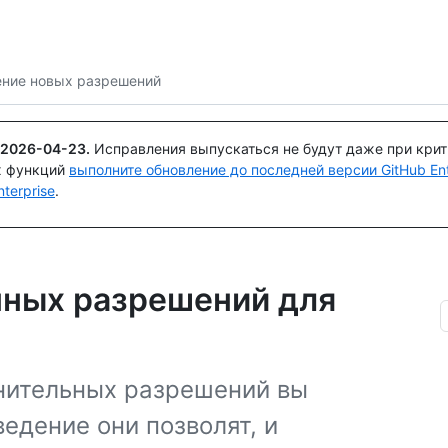
Поискайте или спросите
Copilot
ние новых разрешений
2026-04-23
.
Исправления выпускаться не будут даже при кри
х функций
выполните обновление до последней версии GitHub Ente
terprise
.
ных разрешений для
нительных разрешений вы
едение они позволят, и