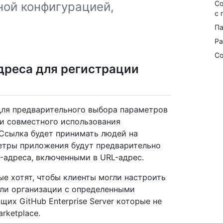
Со
ной конфигурацией,
с 
Па
Ра
Со
дреса для регистрации
ля предварительного выбора параметров
 и совместного использования
Ссылка будет принимать людей на
метры приложения будут предварительно
-адреса, включенными в URL-адрес.
ые хотят, чтобы клиенты могли настроить
или организации с определенными
их GitHub Enterprise Server которые не
rketplace.