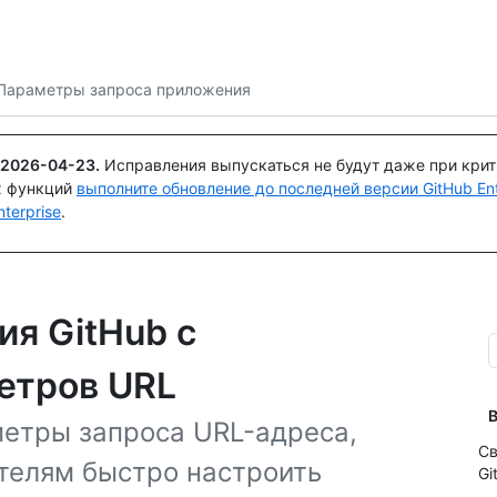
Поискайте или спросите
Copilot
Параметры запроса приложения
2026-04-23
.
Исправления выпускаться не будут даже при кри
х функций
выполните обновление до последней версии GitHub Ente
terprise
.
я GitHub с
етров URL
В
етры запроса URL-адреса,
Св
телям быстро настроить
Gi