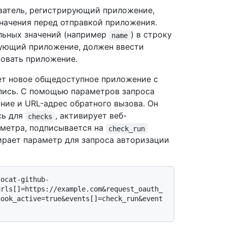
ватель, регистрирующий приложение,
начения перед отправкой приложения.
ельных значений (например
) в строку
name
рующий приложение, должен ввести
ровать приложение.
ет новое общедоступное приложение с
пись. С помощью параметров запроса
ние и URL-адрес обратного вызова. Он
сь для
, активирует веб-
checks
метра, подписывается на
check_run
рает параметр для запроса авторизации
tocat-github-
urls[]=https://example.com&request_oauth_
hook_active=true&events[]=check_run&event