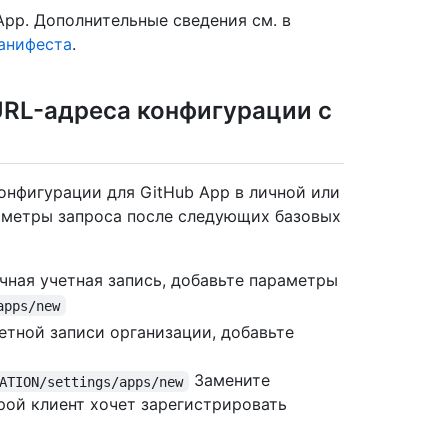
App. Дополнительные сведения см. в
анифеста
.
URL-адреса конфигурации с
онфигурации для GitHub App в личной или
раметры запроса после следующих базовых
чная учетная запись, добавьте параметры
apps/new
етной записи организации, добавьте
Замените
ATION/settings/apps/new
рой клиент хочет зарегистрировать