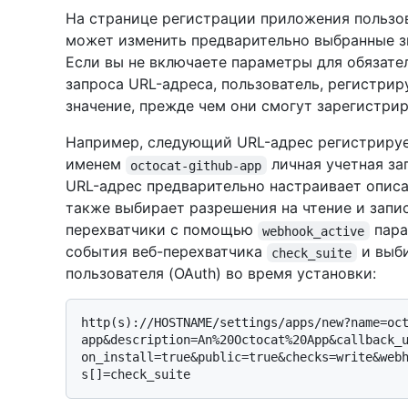
На странице регистрации приложения пользо
может изменить предварительно выбранные з
Если вы не включаете параметры для обязат
запроса URL-адреса, пользователь, регистри
значение, прежде чем они смогут зарегистри
Например, следующий URL-адрес регистриру
именем
личная учетная за
octocat-github-app
URL-адрес предварительно настраивает описа
также выбирает разрешения на чтение и запи
перехватчики с помощью
пара
webhook_active
события веб-перехватчика
и выби
check_suite
пользователя (OAuth) во время установки:
http(s)://HOSTNAME/settings/apps/new?name=oc
app&description=An%20Octocat%20App&callback_
on_install=true&public=true&checks=write&web