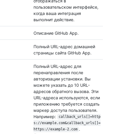
отображаться в
пользовательском интерфейсе,
когда ваша интеграция
выполнит действие.
Описание GitHub App.
Полный URL-адрес домашней
страницы сайта GitHub App.
Полный URL-адрес для
перенаправления после
авторизации установки. Вы
можете указать до 10 URL-
адресов обратного вызова. Эти
URL-адреса используются, если
приложению требуется создать
маркер доступа пользователя.
Например:
callback_urls[]=http
s://example.com&callback_urls[]=
.
https://example-2.com