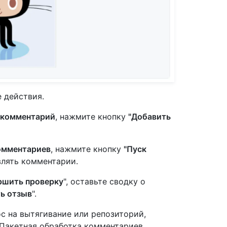
 действия.
комментарий
, нажмите кнопку
"Добавить
омментариев
, нажмите кнопку
"Пуск
влять комментарии.
ршить проверку
", оставьте сводку о
ь отзыв
".
с на вытягивание или репозиторий,
 Пакетная обработка комментариев