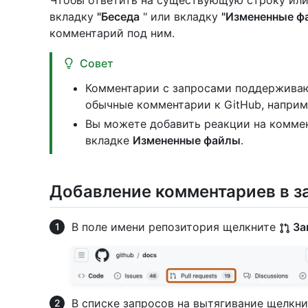
Чтобы ответить на существующую строку или
вкладку
"Беседа
" или вкладку
"Измененные ф
комментарий под ним.
Совет
Комментарии с запросами поддержива
обычные комментарии к GitHub, наприм
Вы можете добавить реакции на коммен
вкладке
Измененные файлы
.
Добавление комментариев в з
В поле имени репозитория щелкните
За
В списке запросов на вытягивание щелкни