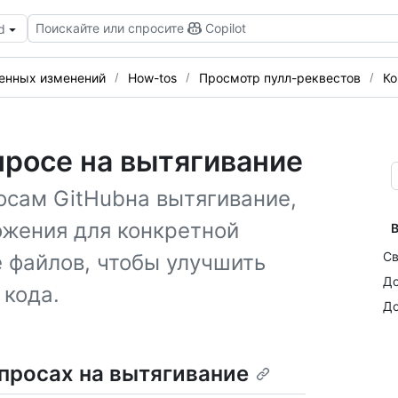
Поискайте или спросите
Copilot
d
сенных изменений
How-tos
Просмотр пулл-реквестов
Ко
просе на вытягивание
осам GitHubна вытягивание,
ожения для конкретной
В
Св
е файлов, чтобы улучшить
До
 кода.
До
просах на вытягивание