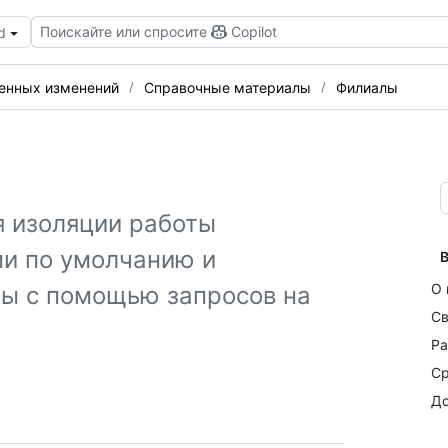
Поискайте или спросите
Copilot
d
сенных изменений
Справочные материалы
Филиалы
я изоляции работы
ми по умолчанию и
В
О 
ты с помощью запросов на
Св
Ра
Ср
До