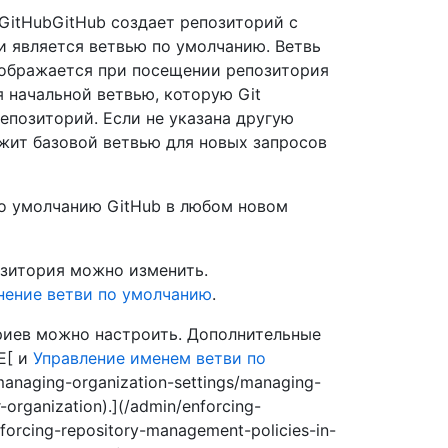
GitHubGitHub создает репозиторий с
и является ветвью по умолчанию. Ветвь
тображается при посещении репозитория
 начальной ветвью, которую Git
репозиторий. Если не указана другую
ужит базовой ветвью для новых запросов
о умолчанию GitHub в любом новом
зитория можно изменить.
нение ветви по умолчанию
.
риев можно настроить. Дополнительные
E[ и
Управление именем ветви по
/managing-organization-settings/managing-
-organization).](/admin/enforcing-
enforcing-repository-management-policies-in-