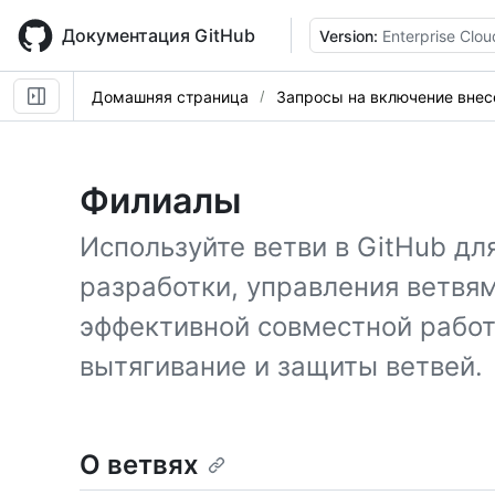
Skip
to
Документация GitHub
Version:
Enterprise Clou
main
content
Домашняя страница
Запросы на включение вне
Филиалы
Используйте ветви в GitHub дл
разработки, управления ветвя
эффективной совместной рабо
вытягивание и защиты ветвей.
О ветвях