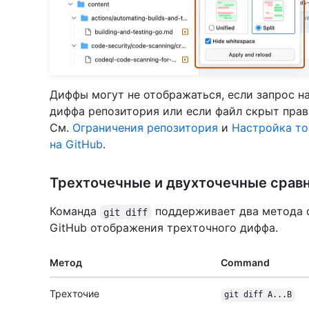
Диффы могут не отображаться, если запрос н
диффа репозитория или если файл скрыт пра
См.
Ограничения репозитория
и
Настройка то
на GitHub
.
Трехточечные и двухточечные сравн
Команда
поддерживает два метода с
git diff
GitHub отображения трехточного диффа.
Метод
Command
Трехточие
git diff A...B