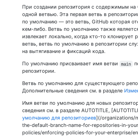
При создании репозитория с содержимым на 
одной ветвью. Эта первая ветвь в репозитори
по умолчанию — это ветвь, GitHub которая о
кем-либо. Ветвь по умолчанию также является
извлекает локально, когда кто-то клонирует 
ветвь, ветвь по умолчанию в репозитории сл
на вытягивание и фиксаций кода.
По умолчанию присваивает имя ветви
п
main
репозитории.
Ветвь по умолчанию для существующего репо
Дополнительные сведения см. в разделе
Изме
Имя ветви по умолчанию для новых репозито
сведения см. в разделе AUTOTITLE, [AUTOTITL
умолчанию для репозиториев
](/organizations
the-default-branch-name-for-repositories-in-your
policies/enforcing-policies-for-your-enterprise/