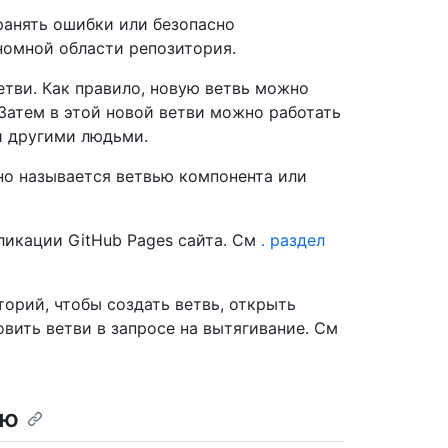
ранять ошибки или безопасно
номной области репозитория.
етви. Как правило, новую ветвь можно
Затем в этой новой ветви можно работать
й другими людьми.
чно называется ветвью компонента или
ликации GitHub Pages сайта. См
. раздел
орий, чтобы создать ветвь, открыть
овить ветви в запросе на вытягивание. См
ию