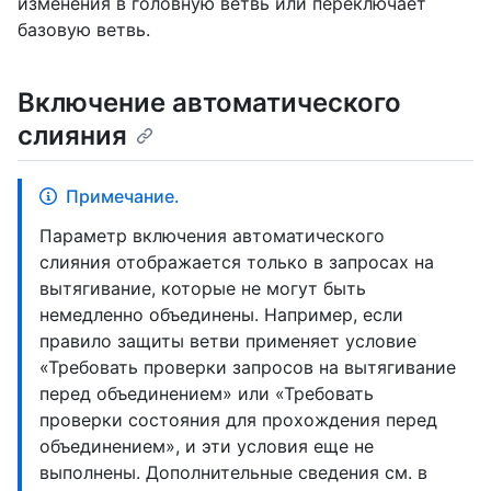
изменения в головную ветвь или переключает
базовую ветвь.
Включение автоматического
слияния
Примечание.
Параметр включения автоматического
слияния отображается только в запросах на
вытягивание, которые не могут быть
немедленно объединены. Например, если
правило защиты ветви применяет условие
«Требовать проверки запросов на вытягивание
перед объединением» или «Требовать
проверки состояния для прохождения перед
объединением», и эти условия еще не
выполнены. Дополнительные сведения см. в