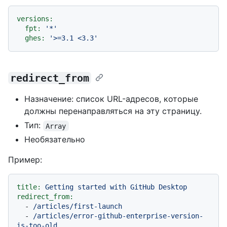
versions:
fpt:
'*'
ghes:
'>=3.1 <3.3'
redirect_from
Назначение: список URL-адресов, которые
должны перенаправляться на эту страницу.
Тип:
Array
Необязательно
Пример:
title:
Getting
started
with
GitHub
Desktop
redirect_from:
-
/articles/first-launch
-
/articles/error-github-enterprise-version-
is-too-old