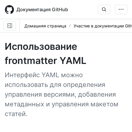
Skip
to
Документация GitHub
main
content
Домашняя страница
Участие в документации Git
Использование
frontmatter YAML
Интерфейс YAML можно
использовать для определения
управления версиями, добавления
метаданных и управления макетом
статей.