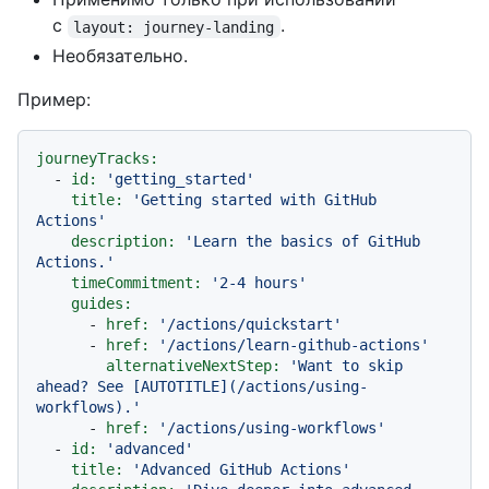
с
.
layout: journey-landing
Необязательно.
Пример:
journeyTracks:
-
id:
'getting_started'
title:
'Getting started with GitHub 
Actions'
description:
'Learn the basics of GitHub 
Actions.'
timeCommitment:
'2-4 hours'
guides:
-
href:
'/actions/quickstart'
-
href:
'/actions/learn-github-actions'
alternativeNextStep:
'Want to skip 
ahead? See [AUTOTITLE](/actions/using-
workflows).'
-
href:
'/actions/using-workflows'
-
id:
'advanced'
title:
'Advanced GitHub Actions'