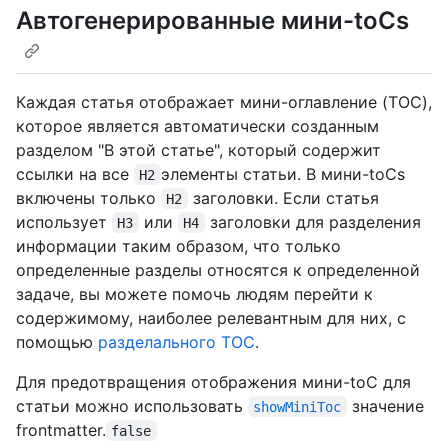
Автогенерированные мини-toCs
Каждая статья отображает мини-оглавление (TOC),
которое является автоматически созданным
разделом "В этой статье", который содержит
ссылки на все
элементы статьи. В мини-toCs
H2
включены только
заголовки. Если статья
H2
использует
или
заголовки для разделения
H3
H4
информации таким образом, что только
определенные разделы относятся к определенной
задаче, вы можете помочь людям перейти к
содержимому, наиболее релевантным для них, с
помощью
разделального TOC
.
Для предотвращения отображения мини-toC для
статьи можно использовать
значение
showMiniToc
frontmatter.
false