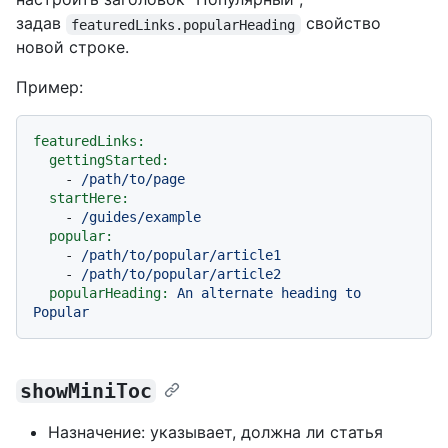
задав
свойство
featuredLinks.popularHeading
новой строке.
Пример:
featuredLinks:
gettingStarted:
-
/path/to/page
startHere:
-
/guides/example
popular:
-
/path/to/popular/article1
-
/path/to/popular/article2
popularHeading:
An
alternate
heading
to
Popular
showMiniToc
Назначение: указывает, должна ли статья