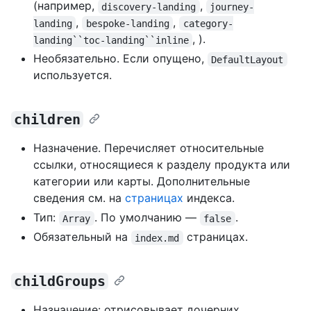
(например,
,
discovery-landing
journey-
,
,
landing
bespoke-landing
category-
, ).
landing``toc-landing``inline
Необязательно. Если опущено,
DefaultLayout
используется.
children
Назначение. Перечисляет относительные
ссылки, относящиеся к разделу продукта или
категории или карты. Дополнительные
сведения см. на
страницах
индекса.
Тип:
. По умолчанию —
.
Array
false
Обязательный на
страницах.
index.md
childGroups
Назначение: отрисовывает дочерних