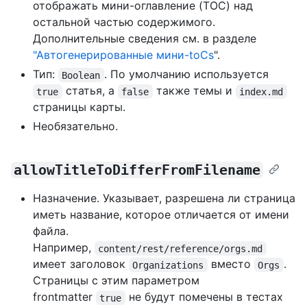
отображать мини-оглавление (TOC) над
остальной частью содержимого.
Дополнительные сведения см. в разделе
"Автогенерированные мини-toCs
".
Тип:
. По умолчанию используется
Boolean
статья, а
также темы и
true
false
index.md
страницы карты.
Необязательно.
allowTitleToDifferFromFilename
Назначение. Указывает, разрешена ли страница
иметь название, которое отличается от имени
файла.
Например,
content/rest/reference/orgs.md
имеет заголовок
вместо
.
Organizations
Orgs
Страницы с этим параметром
frontmatter
не будут помечены в тестах
true