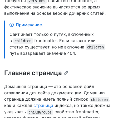
требуется
свойство frontmatter, а
versions
фактическое значение вычисляется во время
выполнения на основе версий дочерних статей.
Примечание.
Сайт знает только о путях, включенных
в
frontmatter. Если каталог или
children
статья существует, но
не
включена
,
children
путь возвращает значение 404.
Главная страница
Домашняя страница — это основной файл
оглавлиния для сайта документации. Домашняя
страница должна иметь полный список
,
children
как и каждая
страница
индекса, но также должна
указывать
свойство frontmatter,
childGroups