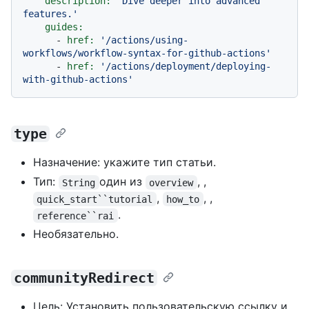
description:
'Dive deeper into advanced 
features.'
guides:
-
href:
'/actions/using-
workflows/workflow-syntax-for-github-actions'
-
href:
'/actions/deployment/deploying-
with-github-actions'
type
Назначение: укажите тип статьи.
Тип:
один из
, ,
String
overview
,
, ,
quick_start``tutorial
how_to
.
reference``rai
Необязательно.
communityRedirect
Цель: Установить пользовательскую ссылку и