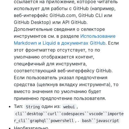
ссылается на приложение, которое читатель
использует для работы с GitHub (например,
веб-интерфейс GitHub.com, GitHub CLI или
GitHub Desktop) или API GitHub.
Дополнительные сведения о селекторе
инструментов см. в разделе
Использование
Markdown и Liquid в документах GitHub
. Если
этот фронтматтер отсутствует, то по
умолчанию отображается контент,
специфичный для инструмента,
соответствующий веб-интерфейсу GitHub.
Если пользователь указал предпочтения
средства (щелкнув вкладку инструмента), то
вместо значения по умолчанию будет
применено предпочтение пользователя.
Тип:
один из:
,
String
webui
cli``desktop``curl``codespaces``vscode``importe
, .
r_cli``graphql``powershell
bash``javascript
Необязательно.