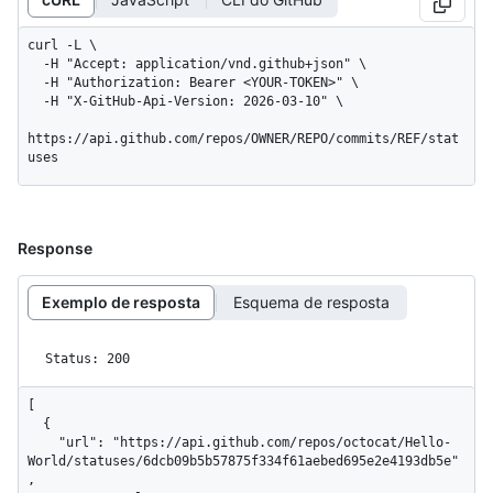
curl -L \

  -H "Accept: application/vnd.github+json" \

  -H "Authorization: Bearer <YOUR-TOKEN>" \

  -H "X-GitHub-Api-Version: 2026-03-10" \

https://api.github.com/repos/OWNER/REPO/commits/REF/stat
uses
Response
Exemplo de resposta
Esquema de resposta
Status: 200
[

  {

    "url": "https://api.github.com/repos/octocat/Hello-
World/statuses/6dcb09b5b57875f334f61aebed695e2e4193db5e"
,
