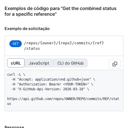
Exemplos de código para "Get the combined status
for a specific reference"
Exemplo de solicitação
/repos
/{owner}
/{repo}
/commits
/{ref}
GET
/status
cURL
JavaScript
CLI do GitHub
curl -L \

  -H "Accept: application/vnd.github+json" \

  -H "Authorization: Bearer <YOUR-TOKEN>" \

  -H "X-GitHub-Api-Version: 2026-03-10" \

https://api.github.com/repos/OWNER/REPO/commits/REF/stat
us
Response