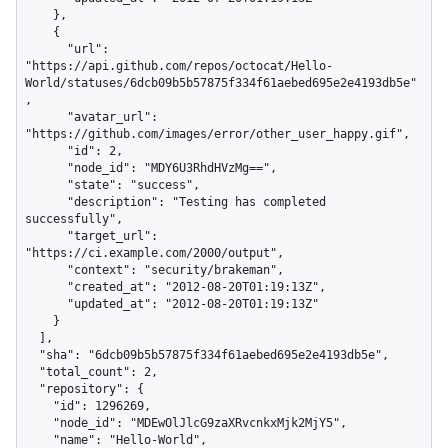
    },

    {

      "url": 
"https://api.github.com/repos/octocat/Hello-
World/statuses/6dcb09b5b57875f334f61aebed695e2e4193db5e"
,

      "avatar_url": 
"https://github.com/images/error/other_user_happy.gif",

      "id": 2,

      "node_id": "MDY6U3RhdHVzMg==",

      "state": "success",

      "description": "Testing has completed 
successfully",

      "target_url": 
"https://ci.example.com/2000/output",

      "context": "security/brakeman",

      "created_at": "2012-08-20T01:19:13Z",

      "updated_at": "2012-08-20T01:19:13Z"

    }

  ],

  "sha": "6dcb09b5b57875f334f61aebed695e2e4193db5e",

  "total_count": 2,

  "repository": {

    "id": 1296269,

    "node_id": "MDEwOlJlcG9zaXRvcnkxMjk2MjY5",

    "name": "Hello-World",
