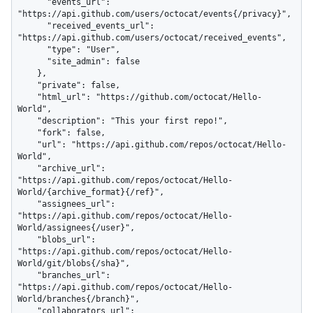
      "events_url": 
"https://api.github.com/users/octocat/events{/privacy}",

      "received_events_url": 
"https://api.github.com/users/octocat/received_events",

      "type": "User",

      "site_admin": false

    },

    "private": false,

    "html_url": "https://github.com/octocat/Hello-
World",

    "description": "This your first repo!",

    "fork": false,

    "url": "https://api.github.com/repos/octocat/Hello-
World",

    "archive_url": 
"https://api.github.com/repos/octocat/Hello-
World/{archive_format}{/ref}",

    "assignees_url": 
"https://api.github.com/repos/octocat/Hello-
World/assignees{/user}",

    "blobs_url": 
"https://api.github.com/repos/octocat/Hello-
World/git/blobs{/sha}",

    "branches_url": 
"https://api.github.com/repos/octocat/Hello-
World/branches{/branch}",

    "collaborators_url": 