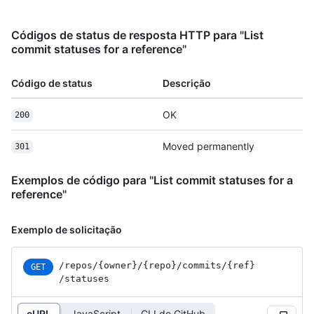
Códigos de status de resposta HTTP para "List
commit statuses for a reference"
Código de status
Descrição
OK
200
Moved permanently
301
Exemplos de código para "List commit statuses for a
reference"
Exemplo de solicitação
/repos
/{owner}
/{repo}
/commits
/{ref}
GET
/statuses
cURL
JavaScript
CLI do GitHub