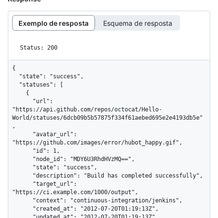
Exemplo de resposta
Esquema de resposta
Status: 200
{

  "state": "success",

  "statuses": [

    {

      "url": 
"https://api.github.com/repos/octocat/Hello-
World/statuses/6dcb09b5b57875f334f61aebed695e2e4193db5e"
,

      "avatar_url": 
"https://github.com/images/error/hubot_happy.gif",

      "id": 1,

      "node_id": "MDY6U3RhdHVzMQ==",

      "state": "success",

      "description": "Build has completed successfully",

      "target_url": 
"https://ci.example.com/1000/output",

      "context": "continuous-integration/jenkins",

      "created_at": "2012-07-20T01:19:13Z",

      "updated_at": "2012-07-20T01:19:13Z"
