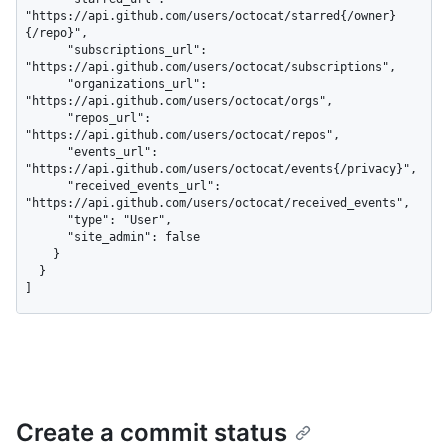
"https://api.github.com/users/octocat/starred{/owner}
{/repo}",

      "subscriptions_url": 
"https://api.github.com/users/octocat/subscriptions",

      "organizations_url": 
"https://api.github.com/users/octocat/orgs",

      "repos_url": 
"https://api.github.com/users/octocat/repos",

      "events_url": 
"https://api.github.com/users/octocat/events{/privacy}",

      "received_events_url": 
"https://api.github.com/users/octocat/received_events",

      "type": "User",

      "site_admin": false

    }

  }

]
Create a commit status