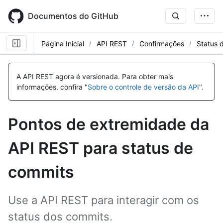
Skip
to
Documentos do GitHub
main
content
Página Inicial
API REST
Confirmações
Status 
Nome,
Nome,
Nome,
Nome,
Nome,
Nome,
Nome,
Nome,
Nome,
Tipo,
Tipo,
Tipo,
Tipo,
Tipo,
Tipo,
Tipo,
Tipo,
Tipo,
A API REST agora é versionada.
Para obter mais
Descrição
Descrição
Descrição
Descrição
Descrição
Descrição
Descrição
Descrição
Descrição
informações, confira "
Sobre o controle de versão da API
".
Pontos de extremidade da
API REST para status de
commits
Use a API REST para interagir com os
status dos commits.