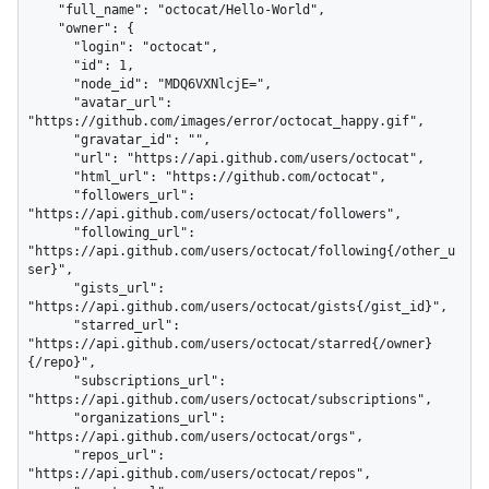
    "full_name": "octocat/Hello-World",

    "owner": {

      "login": "octocat",

      "id": 1,

      "node_id": "MDQ6VXNlcjE=",

      "avatar_url": 
"https://github.com/images/error/octocat_happy.gif",

      "gravatar_id": "",

      "url": "https://api.github.com/users/octocat",

      "html_url": "https://github.com/octocat",

      "followers_url": 
"https://api.github.com/users/octocat/followers",

      "following_url": 
"https://api.github.com/users/octocat/following{/other_u
ser}",

      "gists_url": 
"https://api.github.com/users/octocat/gists{/gist_id}",

      "starred_url": 
"https://api.github.com/users/octocat/starred{/owner}
{/repo}",

      "subscriptions_url": 
"https://api.github.com/users/octocat/subscriptions",

      "organizations_url": 
"https://api.github.com/users/octocat/orgs",

      "repos_url": 
"https://api.github.com/users/octocat/repos",
