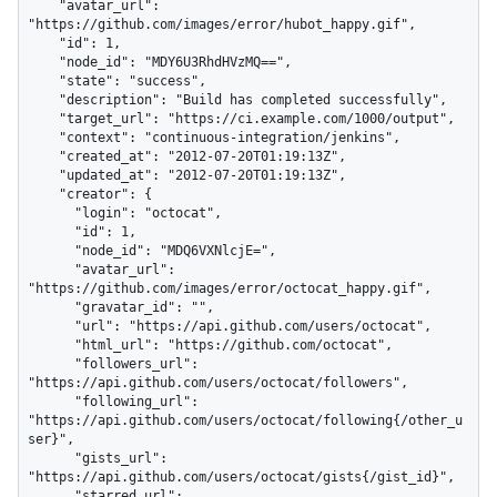
    "avatar_url": 
"https://github.com/images/error/hubot_happy.gif",

    "id": 1,

    "node_id": "MDY6U3RhdHVzMQ==",

    "state": "success",

    "description": "Build has completed successfully",

    "target_url": "https://ci.example.com/1000/output",

    "context": "continuous-integration/jenkins",

    "created_at": "2012-07-20T01:19:13Z",

    "updated_at": "2012-07-20T01:19:13Z",

    "creator": {

      "login": "octocat",

      "id": 1,

      "node_id": "MDQ6VXNlcjE=",

      "avatar_url": 
"https://github.com/images/error/octocat_happy.gif",

      "gravatar_id": "",

      "url": "https://api.github.com/users/octocat",

      "html_url": "https://github.com/octocat",

      "followers_url": 
"https://api.github.com/users/octocat/followers",

      "following_url": 
"https://api.github.com/users/octocat/following{/other_u
ser}",

      "gists_url": 
"https://api.github.com/users/octocat/gists{/gist_id}",

      "starred_url": 