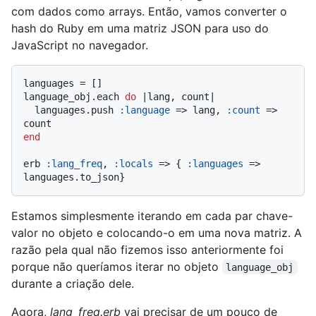
com dados como arrays. Então, vamos converter o
hash do Ruby em uma matriz JSON para uso do
JavaScript no navegador.
languages = []

language_obj.each 
do
 |
lang, count
|

  languages.push 
:language
 => lang, 
:count
 => 
end
erb 
:lang_freq
, 
:locals
 => { 
:languages
 => 
Estamos simplesmente iterando em cada par chave-
valor no objeto e colocando-o em uma nova matriz. A
razão pela qual não fizemos isso anteriormente foi
porque não queríamos iterar no objeto
language_obj
durante a criação dele.
Agora,
lang_freq.erb
vai precisar de um pouco de