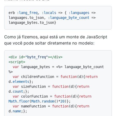
erb 
:lang_freq
, 
:locals
 => { 
:languages
 => 
languages.to_json, 
:language_byte_count
 => 
Como já fizemos, aqui está um monte de JavaScript
que você pode soltar diretamente no modelo:
<
div
id
=
"byte_freq"
>
</
div
>
<
script
>
var
 language_bytes = <%= language_byte_count 
%>

var
 childrenFunction = 
function
(
d
){
return
d.
elements
};

var
 sizeFunction = 
function
(
d
){
return
d.
count
;};

var
 colorFunction = 
function
(
d
){
return
Math
.
floor
(
Math
.
random
()*
20
)};

var
 nameFunction = 
function
(
d
){
return
d.
name
;};
