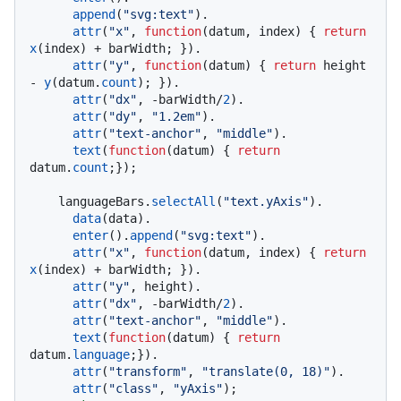
append
(
"svg:text"
).

attr
(
"x"
, 
function
(
datum, index
) { 
return
x
(index) + barWidth; }).

attr
(
"y"
, 
function
(
datum
) { 
return
 height 
- 
y
(datum.
count
); }).

attr
(
"dx"
, -barWidth/
2
).

attr
(
"dy"
, 
"1.2em"
).

attr
(
"text-anchor"
, 
"middle"
).

text
(
function
(
datum
) { 
return
datum.
count
;});

    languageBars.
selectAll
(
"text.yAxis"
).

data
(data).

enter
().
append
(
"svg:text"
).

attr
(
"x"
, 
function
(
datum, index
) { 
return
x
(index) + barWidth; }).

attr
(
"y"
, height).

attr
(
"dx"
, -barWidth/
2
).

attr
(
"text-anchor"
, 
"middle"
).

text
(
function
(
datum
) { 
return
datum.
language
;}).

attr
(
"transform"
, 
"translate(0, 18)"
).

attr
(
"class"
, 
"yAxis"
);
