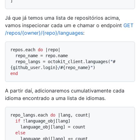
]
Já que já temos uma lista de repositórios acima,
vamos inspecionar cada um e chamar o endpoint
GET
/repos/{owner}/{repo}/languages
:
repos.each 
do
 |
repo
|

  repo_name = repo.name

  repo_langs = octokit_client.languages(
"
#
{github_user.login}
/
#{repo_name}
"
end
A partir daí, adicionaremos cumulativamente cada
idioma encontrado a uma lista de idiomas.
repo_langs.each 
do
 |
lang, count
|

if
 !language_obj[lang]

    language_obj[lang] = count

else
    language_obj[lang] += count
