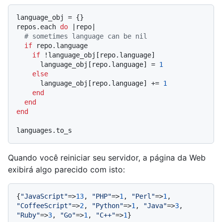
language_obj = {}

repos.each 
do
 |
repo
|

# sometimes language can be nil
if
 repo.language

if
 !language_obj[repo.language]

      language_obj[repo.language] = 
1
else
      language_obj[repo.language] += 
1
end
end
end
Quando você reiniciar seu servidor, a página da Web
exibirá algo parecido com isto:
{
"JavaScript"
=>
13
, 
"PHP"
=>
1
, 
"Perl"
=>
1
, 
"CoffeeScript"
=>
2
, 
"Python"
=>
1
, 
"Java"
=>
3
, 
"Ruby"
=>
3
, 
"Go"
=>
1
, 
"C++"
=>
1