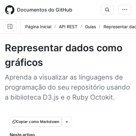
Skip
to
Documentos do GitHub
main
content
Página Inicial
API REST
Guias
Representar da
Representar dados como
gráficos
Aprenda a visualizar as linguagens de
programação do seu repositório usando
a biblioteca D3.js e o Ruby Octokit.
Copiar como Markdown
Neste artigo