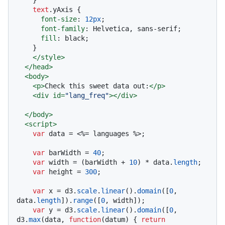
text
.yAxis
 {

font-size
: 
12px
;

font-family
: Helvetica, sans-serif;

fill
: black;

    }

</
style
>
</
head
>
<
body
>
<
p
>
Check this sweet data out:
</
p
>
<
div
id
=
"lang_freq"
>
</
div
>
</
body
>
<
script
>
var
 data = <%= languages %>;

var
 barWidth = 
40
;

var
 width = (barWidth + 
10
) * data.
length
;

var
 height = 
300
;

var
 x = d3.
scale
.
linear
().
domain
([
0
, 
data.
length
]).
range
([
0
, width]);

var
 y = d3.
scale
.
linear
().
domain
([
0
, 
d3.
max
(data, 
function
(
datum
) { 
return