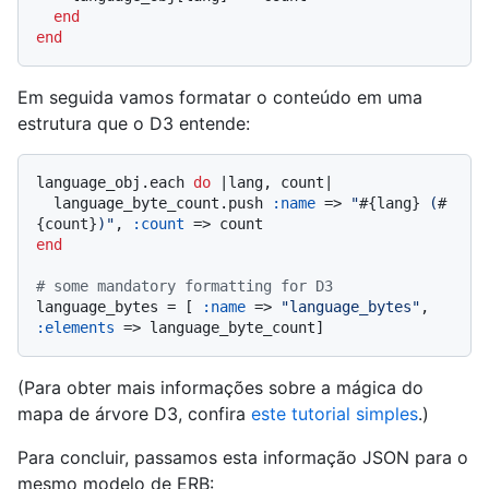
end
end
Em seguida vamos formatar o conteúdo em uma
estrutura que o D3 entende:
language_obj.each 
do
 |
lang, count
|

  language_byte_count.push 
:name
 => 
"
#{lang}
 (
#
{count}
)"
, 
:count
end
# some mandatory formatting for D3
language_bytes = [ 
:name
 => 
"language_bytes"
, 
:elements
(Para obter mais informações sobre a mágica do
mapa de árvore D3, confira
este tutorial simples
.)
Para concluir, passamos esta informação JSON para o
mesmo modelo de ERB: