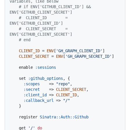
variables, like below
# if ENV['GITHUB_CLIENT_ID'] && 
ENV['GITHUB_CLIENT_SECRET']
#  CLIENT_ID        = 
ENV['GITHUB_CLIENT_ID']
#  CLIENT_SECRET    = 
ENV['GITHUB_CLIENT_SECRET']
# end
CLIENT_ID
 = 
ENV
[
'GH_GRAPH_CLIENT_ID'
]

CLIENT_SECRET
 = 
ENV
[
'GH_GRAPH_SECRET_ID'
]

    enable 
:sessions
    set 
:github_options
, {

:scopes
    => 
"repo"
,

:secret
    => 
CLIENT_SECRET
,

:client_id
 => 
CLIENT_ID
,

:callback_url
 => 
"/"
    }

    register 
Sinatra
:
:Auth
:
:Github
    get 
'/'
do