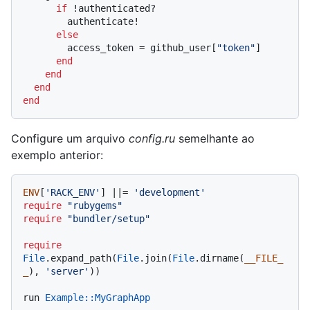
if
 !authenticated?

        authenticate!

else
        access_token = github_user[
"token"
]

end
end
end
end
Configure um arquivo
config.ru
semelhante ao
exemplo anterior:
ENV
[
'RACK_ENV'
] |
|= 
'development'
require
"rubygems"
require
"bundler/setup"
require
File
.expand_path(
File
.join(
File
.dirname(
__FILE_
_
), 
'server'
))

run 
Example
:
:MyGraphApp