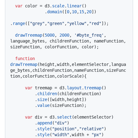
var
 color = d3.
scale
.
linear
()

              .
domain
([
0
,
10
,
15
,
20
])

.
range
([
"grey"
,
"green"
,
"yellow"
,
"red"
]);

drawTreemap
(
5000
, 
2000
, 
'#byte_freq'
, 
language_bytes, childrenFunction, nameFunction, 
sizeFunction, colorFunction, color);

function
drawTreemap
(
height,width,elementSelector,langua
ge_bytes,childrenFunction,nameFunction,sizeFunc
tion,colorFunction,colorScale
){

var
 treemap = d3.
layout
.
treemap
()

          .
children
(childrenFunction)

          .
size
([width,height])

          .
value
(sizeFunction);

var
 div = d3.
select
(elementSelector)

          .
append
(
"div"
)

          .
style
(
"position"
,
"relative"
)

          .
style
(
"width"
,width + 
"px"
)
