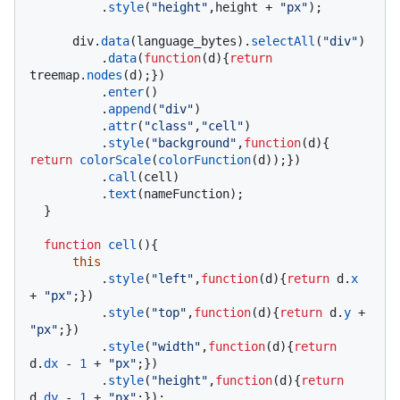
          .
style
(
"height"
,height + 
"px"
);

      div.
data
(language_bytes).
selectAll
(
"div"
)

          .
data
(
function
(
d
){
return
treemap.
nodes
(d);})

          .
enter
()

          .
append
(
"div"
)

          .
attr
(
"class"
,
"cell"
)

          .
style
(
"background"
,
function
(
d
){ 
return
colorScale
(
colorFunction
(d));})

          .
call
(cell)

          .
text
(nameFunction);

  }

function
cell
(
){

this
          .
style
(
"left"
,
function
(
d
){
return
 d.
x
+ 
"px"
;})

          .
style
(
"top"
,
function
(
d
){
return
 d.
y
 + 
"px"
;})

          .
style
(
"width"
,
function
(
d
){
return
d.
dx
 - 
1
 + 
"px"
;})

          .
style
(
"height"
,
function
(
d
){
return
d.
dy
 - 
1
 + 
"px"
;});
