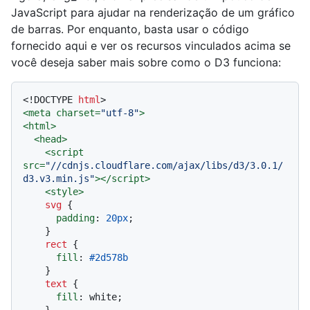
JavaScript para ajudar na renderização de um gráfico
de barras. Por enquanto, basta usar o código
fornecido aqui e ver os recursos vinculados acima se
você deseja saber mais sobre como o D3 funciona:
<!DOCTYPE 
html
>
<
meta
charset
=
"utf-8"
>
<
html
>
<
head
>
<
script
src
=
"//cdnjs.cloudflare.com/ajax/libs/d3/3.0.1/
d3.v3.min.js"
>
</
script
>
<
style
>
svg
 {

padding
: 
20px
;

    }

rect
 {

fill
: 
#2d578b
    }

text
 {

fill
: white;

    }
