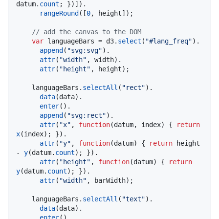
datum.
count
; })]).

rangeRound
([
0
, height]);

// add the canvas to the DOM
var
 languageBars = d3.
select
(
"#lang_freq"
).

append
(
"svg:svg"
).

attr
(
"width"
, width).

attr
(
"height"
, height);

    languageBars.
selectAll
(
"rect"
).

data
(data).

enter
().

append
(
"svg:rect"
).

attr
(
"x"
, 
function
(
datum, index
) { 
return
x
(index); }).

attr
(
"y"
, 
function
(
datum
) { 
return
 height 
- 
y
(datum.
count
); }).

attr
(
"height"
, 
function
(
datum
) { 
return
y
(datum.
count
); }).

attr
(
"width"
, barWidth);

    languageBars.
selectAll
(
"text"
).

data
(data).

enter
().
