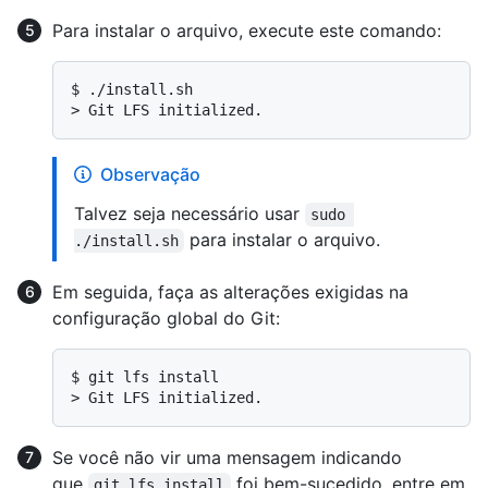
Para instalar o arquivo, execute este comando:
$ 
./install.sh
> 
Git LFS initialized.
Observação
Talvez seja necessário usar
sudo 
para instalar o arquivo.
./install.sh
Em seguida, faça as alterações exigidas na
configuração global do Git:
$ 
git lfs install
> 
Git LFS initialized.
Se você não vir uma mensagem indicando
que
foi bem-sucedido, entre em
git lfs install