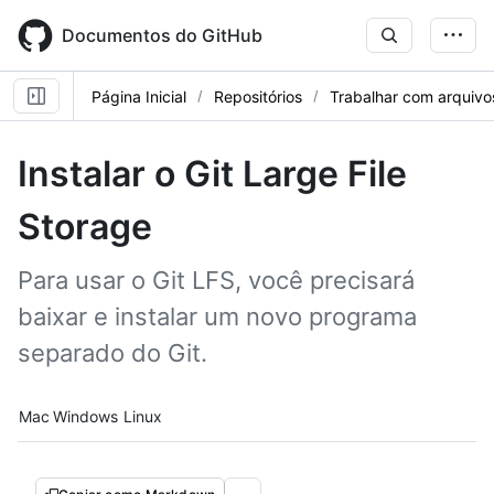
Skip
to
Documentos do GitHub
main
content
Página Inicial
Repositórios
Trabalhar com arquivo
Instalar o Git Large File
Storage
Para usar o Git LFS, você precisará
baixar e instalar um novo programa
separado do Git.
Platform navigation
Mac
Windows
Linux