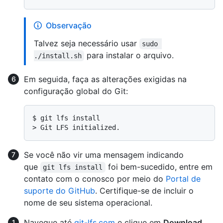
Observação
Talvez seja necessário usar
sudo 
para instalar o arquivo.
./install.sh
Em seguida, faça as alterações exigidas na
configuração global do Git:
$ 
git lfs install
> 
Git LFS initialized.
Se você não vir uma mensagem indicando
que
foi bem-sucedido, entre em
git lfs install
contato com o conosco por meio do
Portal de
suporte do GitHub
. Certifique-se de incluir o
nome de seu sistema operacional.
Navegue até
git-lfs.com
e clique em
Download
.