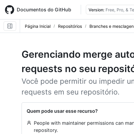
Skip
to
Documentos do GitHub
Version:
Free, Pro, & 
main
content
Página Inicial
Repositórios
Branches e mesclagen
Gerenciando merge auto
requests no seu repositó
Você pode permitir ou impedir u
requests em seu repositório.
Quem pode usar esse recurso?
People with maintainer permissions can man
repository.