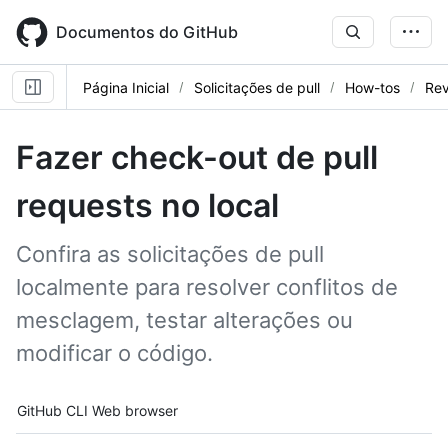
Skip
to
Documentos do GitHub
main
content
Página Inicial
Solicitações de pull
How-tos
Rev
Fazer check-out de pull
requests no local
Confira as solicitações de pull
localmente para resolver conflitos de
mesclagem, testar alterações ou
modificar o código.
Tool navigation
GitHub CLI
Web browser