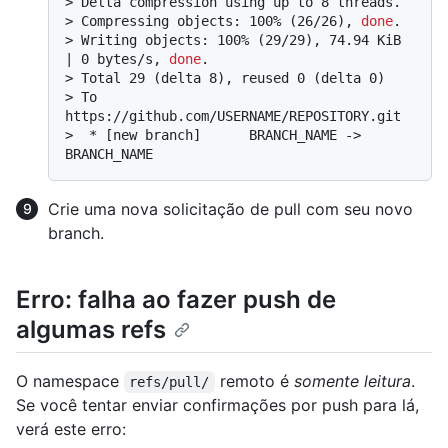
> 
Delta compression using up to 8 threads.
> 
Compressing objects: 100% (26/26), 
done
.
> 
Writing objects: 100% (29/29), 74.94 KiB 
| 0 bytes/s, 
done
.
> 
Total 29 (delta 8), reused 0 (delta 0)
> 
To 
https://github.com/USERNAME/REPOSITORY.git
> 
 * [new branch]      BRANCH_NAME -> 
BRANCH_NAME
Crie uma nova solicitação de pull com seu novo
branch.
Erro: falha ao fazer push de
algumas refs
O namespace
remoto é
somente leitura
.
refs/pull/
Se você tentar enviar confirmações por push para lá,
verá este erro: