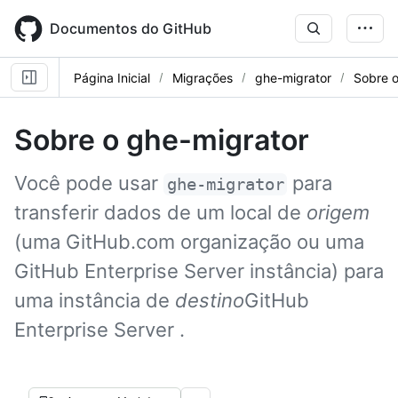
Skip
to
Documentos do GitHub
main
content
Página Inicial
Migrações
ghe-migrator
Sobre o
Sobre o ghe-migrator
Você pode usar
para
ghe-migrator
transferir dados de um local de
origem
(uma GitHub.com organização ou uma
GitHub Enterprise Server instância) para
uma instância de
destino
GitHub
Enterprise Server .