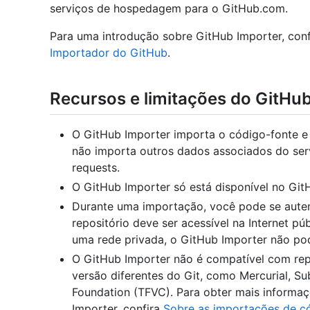
serviços de hospedagem para o GitHub.com.
Para uma introdução sobre GitHub Importer, con
Importador do GitHub
.
Recursos e limitações do GitHu
O GitHub Importer importa o código-fonte e 
não importa outros dados associados do se
requests.
O GitHub Importer só está disponível no Git
Durante uma importação, você pode se auten
repositório deve ser acessível na Internet pú
uma rede privada, o GitHub Importer não pod
O GitHub Importer não é compatível com rep
versão diferentes do Git, como Mercurial, S
Foundation (TFVC). Para obter mais informaç
Importer, confira
Sobre as importações de c