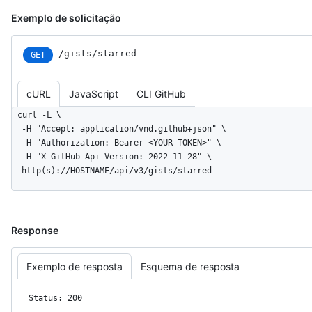
Exemplo de solicitação
/gists/starred
GET
cURL
JavaScript
CLI GitHub
curl -L \

  -H "Accept: application/vnd.github+json" \

  -H "Authorization: Bearer <YOUR-TOKEN>" \

  -H "X-GitHub-Api-Version: 2022-11-28" \

  http(s)://HOSTNAME/api/v3/gists/starred
Response
Exemplo de resposta
Esquema de resposta
Status: 200