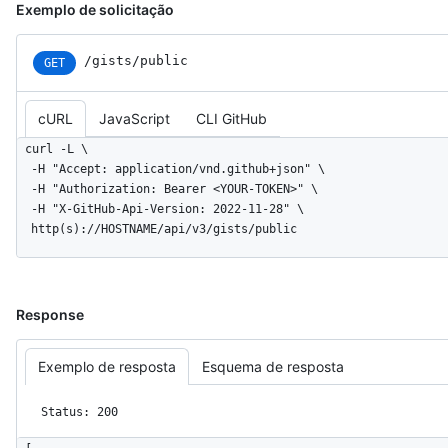
        "deletions": 1

Exemplo de solicitação
      },

      "url": "https://HOSTNAME/gists/8481a81af6b7a2d418f2/468aac8caed5f0c3b859b8286968"

/gists/public
GET
    }

  ],

  "truncated": false

cURL
JavaScript
CLI GitHub
}
curl -L \

  -H "Accept: application/vnd.github+json" \

  -H "Authorization: Bearer <YOUR-TOKEN>" \

  -H "X-GitHub-Api-Version: 2022-11-28" \

  http(s)://HOSTNAME/api/v3/gists/public
Response
Exemplo de resposta
Esquema de resposta
Status: 200