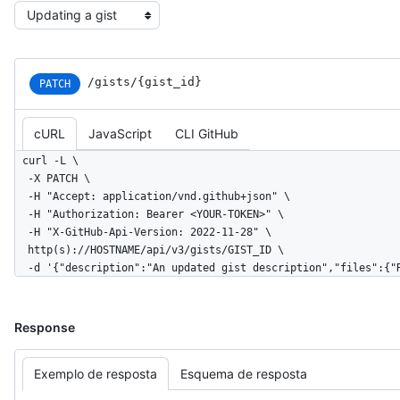
Select the example type
/gists/{gist_id}
PATCH
cURL
JavaScript
CLI GitHub
curl -L \

  -X PATCH \

  -H "Accept: application/vnd.github+json" \

  -H "Authorization: Bearer <YOUR-TOKEN>" \

  -H "X-GitHub-Api-Version: 2022-11-28" \

  http(s)://HOSTNAME/api/v3/gists/GIST_ID \

  -d '{"description":"An updated gist description","files":{
Response
Exemplo de resposta
Esquema de resposta