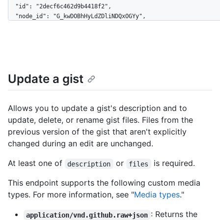
  "id": "2decf6c462d9b4418f2",

  "node_id": "G_kwDOBhHyLdZDliNDQxOGYy",

  "git_pull_url": "https://gist.github.com/2decf6c462d9b4418f2.git",

  "git_push_url": "https://gist.github.com/2decf6c462d9b4418f2.git",

  "html_url": "https://gist.github.com/2decf6c462d9b4418f2",

  "files": {

    "README.md": {

Update a gist
      "filename": "README.md",

      "type": "text/markdown",

      "language": "Markdown",

      "raw_url": 
Allows you to update a gist's description and to
"https://gist.githubusercontent.com/monalisa/2decf6c462d9b4418
update, delete, or rename gist files. Files from the
      "size": 23,

previous version of the gist that aren't explicitly
      "truncated": false,

changed during an edit are unchanged.
      "content": "Hello world from GitHub"

    }

At least one of
or
is required.
description
files
  },

  "public": true,

This endpoint supports the following custom media
  "created_at": "2022-09-20T12:11:58Z",

  "updated_at": "2022-09-21T10:28:06Z",

types. For more information, see "
Media types
."
  "description": "An updated gist description.",

  "comments": 0,

: Returns the
application/vnd.github.raw+json