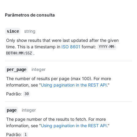
    "node_id": "U_kgDOBhHyLQ",

    "avatar_url": "https://avatars.githubusercontent.com/u/104456405?v=4",

    "gravatar_id": "",

Parâmetros de consulta
    "url": "https://HOSTNAME/users/monalisa",

    "html_url": "https://github.com/monalisa",

string
since
    "followers_url": "https://HOSTNAME/users/monalisa/followers",

    "following_url": "https://HOSTNAME/users/monalisa/following{/other_user}",

Only show results that were last updated after the given
    "gists_url": "https://HOSTNAME/users/monalisa/gists{/gist_id}",

time. This is a timestamp in
ISO 8601
format:
YYYY-MM-
    "starred_url": "https://HOSTNAME/users/monalisa/starred{/owner}{/repo}",

.
DDTHH:MM:SSZ
    "subscriptions_url": "https://HOSTNAME/users/monalisa/subscriptions",

    "organizations_url": "https://HOSTNAME/users/monalisa/orgs",

    "repos_url": "https://HOSTNAME/users/monalisa/repos",

integer
per_page
    "events_url": "https://HOSTNAME/users/monalisa/events{/privacy}",

The number of results per page (max 100). For more
    "received_events_url": "https://HOSTNAME/users/monalisa/received_events",

information, see "
Using pagination in the REST API
."
    "type": "User",

    "site_admin": true

Padrão
:
30
  },

  "forks": [],

integer
page
  "history": [

    {

The page number of the results to fetch. For more
      "user": {

information, see "
Using pagination in the REST API
."
        "login": "monalisa",

Padrão
:
1
        "id": 104456405,
