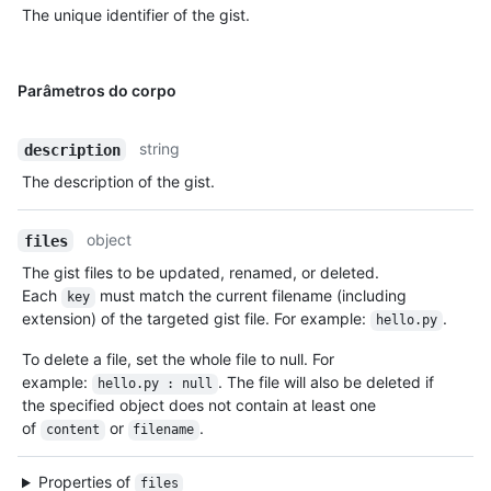
The unique identifier of the gist.
  "history": [

    {

      "user": {

        "login": "monalisa",

Parâmetros do corpo
        "id": 104456405,

        "node_id": "U_kgyLQ",

string
description
        "avatar_url": "https://avatars.githubusercontent.com/u/104456405?v=4",

        "gravatar_id": "",

The description of the gist.
        "url": "https://HOSTNAME/users/monalisa",

        "html_url": "https://github.com/monalisa",

        "followers_url": "https://HOSTNAME/users/monalisa/followers",

object
files
        "following_url": "https://HOSTNAME/users/monalisa/following{/other_user}",

The gist files to be updated, renamed, or deleted.
        "gists_url": "https://HOSTNAME/users/monalisa/gists{/gist_id}",

Each
must match the current filename (including
key
        "starred_url": "https://HOSTNAME/users/monalisa/starred{/owner}{/repo}",

extension) of the targeted gist file. For example:
.
hello.py
        "subscriptions_url": "https://HOSTNAME/users/monalisa/subscriptions",

        "organizations_url": "https://HOSTNAME/users/monalisa/orgs",

To delete a file, set the whole file to null. For
        "repos_url": "https://HOSTNAME/users/monalisa/repos",

example:
. The file will also be deleted if
hello.py : null
        "events_url": "https://HOSTNAME/users/monalisa/events{/privacy}",

the specified object does not contain at least one
        "received_events_url": "https://HOSTNAME/users/monalisa/received_events",

of
or
.
content
filename
        "type": "User",

        "site_admin": true

      },

Properties of
files