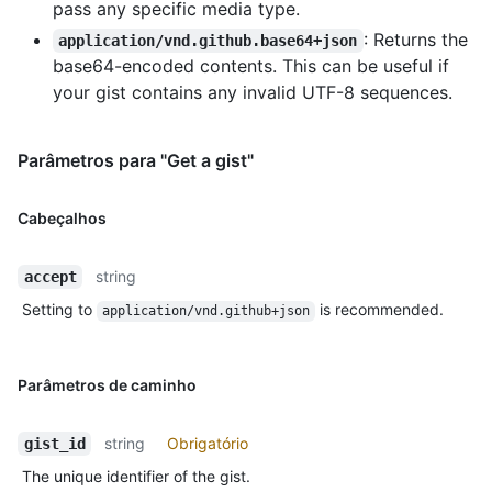
pass any specific media type.
    "updated_at": "2011-06-20T11:34:15Z",

    "description": "Hello World Examples",

: Returns the
application/vnd.github.base64+json
    "comments": 0,

base64-encoded contents. This can be useful if
    "user": null,

your gist contains any invalid UTF-8 sequences.
    "comments_url": "https://HOSTNAME/gists/aa5a315d61ae9438b18d/comments/",

    "owner": {

      "login": "octocat",

Parâmetros para "Get a gist"
      "id": 1,

      "node_id": "MDQ6VXNlcjE=",

      "avatar_url": "https://github.com/images/error/octocat_happy.gif",

Cabeçalhos
      "gravatar_id": "",

      "url": "https://HOSTNAME/users/octocat",

      "html_url": "https://github.com/octocat",

string
accept
      "followers_url": "https://HOSTNAME/users/octocat/followers",

Setting to
is recommended.
application/vnd.github+json
      "following_url": "https://HOSTNAME/users/octocat/following{/other_user}",

      "gists_url": "https://HOSTNAME/users/octocat/gists{/gist_id}",

      "starred_url": "https://HOSTNAME/users/octocat/starred{/owner}{/repo}",

      "subscriptions_url": "https://HOSTNAME/users/octocat/subscriptions",

Parâmetros de caminho
      "organizations_url": "https://HOSTNAME/users/octocat/orgs",

      "repos_url": "https://HOSTNAME/users/octocat/repos",

string
Obrigatório
gist_id
      "events_url": "https://HOSTNAME/users/octocat/events{/privacy}",

      "received_events_url": "https://HOSTNAME/users/octocat/received_events",

The unique identifier of the gist.