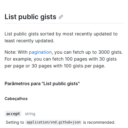
  "files": {

    "README.md": {

List public gists
      "filename": "README.md",

      "type": "text/markdown",

      "language": "Markdown",

      "raw_url": 
List public gists sorted by most recently updated to
"https://gist.githubusercontent.com/monalisa/2decf6c462d9b4418
least recently updated.
      "size": 23,

      "truncated": false,

Note: With
pagination
, you can fetch up to 3000 gists.
      "content": "Hello world from GitHub"

For example, you can fetch 100 pages with 30 gists
    }

per page or 30 pages with 100 gists per page.
  },

  "public": true,

  "created_at": "2022-09-20T12:11:58Z",

Parâmetros para "List public gists"
  "updated_at": "2022-09-21T10:28:06Z",

  "description": "An updated gist description.",

  "comments": 0,

Cabeçalhos
  "user": null,

  "comments_url": "https://HOSTNAME/gists/2decf6c462d9b4418f2/comments",

  "owner": {

string
accept
    "login": "monalisa",

Setting to
is recommended.
application/vnd.github+json
    "id": 104456405,
