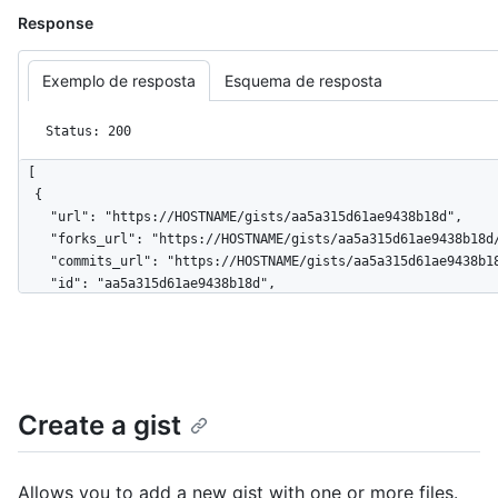
Response
Exemplo de resposta
Esquema de resposta
Status: 200
[

  {

    "url": "https://HOSTNAME/gists/aa5a315d61ae9438b18d",

    "forks_url": "https://HOSTNAME/gists/aa5a315d61ae9438b18d/forks",

    "commits_url": "https://HOSTNAME/gists/aa5a315d61ae9438b18d/commits",

    "id": "aa5a315d61ae9438b18d",

    "node_id": "MDQ6R2lzdGFhNWEzMTVkNjFhZTk0MzhiMThk",

    "git_pull_url": "https://gist.github.com/aa5a315d61ae9438b18d.git",

    "git_push_url": "https://gist.github.com/aa5a315d61ae9438b18d.git",

    "html_url": "https://gist.github.com/aa5a315d61ae9438b18d",

    "files": {

Create a gist
      "hello_world.rb": {

        "filename": "hello_world.rb",

        "type": "application/x-ruby",

        "language": "Ruby",

Allows you to add a new gist with one or more files.