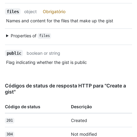
      "starred_url": "https://HOSTNAME/users/octocat/starred{/owner}{/repo}",

object
Obrigatório
files
      "subscriptions_url": "https://HOSTNAME/users/octocat/subscriptions",

      "organizations_url": "https://HOSTNAME/users/octocat/orgs",

Names and content for the files that make up the gist
      "repos_url": "https://HOSTNAME/users/octocat/repos",

      "events_url": "https://HOSTNAME/users/octocat/events{/privacy}",

Properties of
files
      "received_events_url": "https://HOSTNAME/users/octocat/received_events",

      "type": "User",

      "site_admin": false

boolean or string
public
    },

    "truncated": false

Flag indicating whether the gist is public
  }

]
Códigos de status de resposta HTTP para "Create a
gist"
Código de status
Descrição
Created
201
Not modified
304