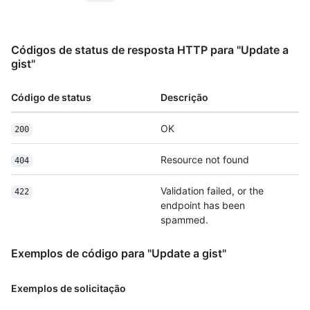
      "version": "468aac8caed5f0c3b859b8286968",

      "committed_at": "2022-09-21T10:28:06Z",

      "change_status": {

        "total": 2,

Códigos de status de resposta HTTP para "Update a
        "additions": 1,

gist"
        "deletions": 1

      },

Código de status
Descrição
      "url": "https://HOSTNAME/gists/8481a81af6b7a2d418f2/468aac8caed5f0c3b859b8286968"

    }

OK
200
  ],

  "truncated": false

}
Resource not found
404
Validation failed, or the
422
endpoint has been
spammed.
Exemplos de código para "Update a gist"
Exemplos de solicitação