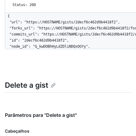
Status: 200
{

  "url": "https://HOSTNAME/gists/2decf6c462d9b4418f2",

  "forks_url": "https://HOSTNAME/gists/2decf6c462d9b4418f2/forks",

  "commits_url": "https://HOSTNAME/gists/2decf6c462d9b4418f2/commits",

  "id": "2decf6c462d9b4418f2",

  "node_id": "G_kwDOBhHyLdZDliNDQxOGYy",

  "git_pull_url": "https://gist.github.com/2decf6c462d9b4418f2.git",

  "git_push_url": "https://gist.github.com/2decf6c462d9b4418f2.git",

  "html_url": "https://gist.github.com/2decf6c462d9b4418f2",

  "files": {

    "README.md": {

Delete a gist
      "filename": "README.md",

      "type": "text/markdown",

      "language": "Markdown",

      "raw_url": 
"https://gist.githubusercontent.com/monalisa/2decf6c462d9b4418
      "size": 23,

Parâmetros para "Delete a gist"
      "truncated": false,

      "content": "Hello world from GitHub"

Cabeçalhos
    }
