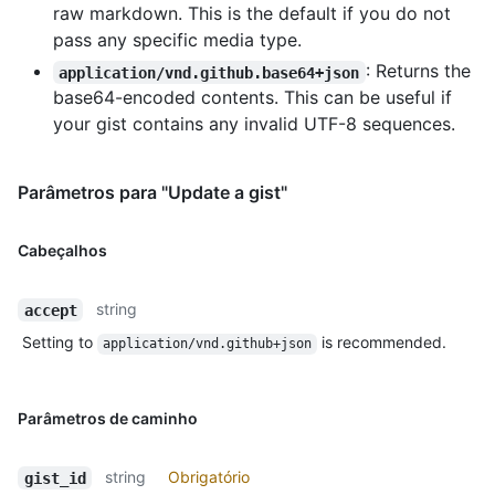
  "user": null,

raw markdown. This is the default if you do not
  "comments_url": "https://HOSTNAME/gists/2decf6c462d9b4418f2/comments",

pass any specific media type.
  "owner": {

: Returns the
application/vnd.github.base64+json
    "login": "monalisa",

    "id": 104456405,

base64-encoded contents. This can be useful if
    "node_id": "U_kgDOBhHyLQ",

your gist contains any invalid UTF-8 sequences.
    "avatar_url": "https://avatars.githubusercontent.com/u/104456405?v=4",

    "gravatar_id": "",

    "url": "https://HOSTNAME/users/monalisa",

Parâmetros para "Update a gist"
    "html_url": "https://github.com/monalisa",

    "followers_url": "https://HOSTNAME/users/monalisa/followers",

    "following_url": "https://HOSTNAME/users/monalisa/following{/other_user}",

Cabeçalhos
    "gists_url": "https://HOSTNAME/users/monalisa/gists{/gist_id}",

    "starred_url": "https://HOSTNAME/users/monalisa/starred{/owner}{/repo}",

string
accept
    "subscriptions_url": "https://HOSTNAME/users/monalisa/subscriptions",

    "organizations_url": "https://HOSTNAME/users/monalisa/orgs",

Setting to
is recommended.
application/vnd.github+json
    "repos_url": "https://HOSTNAME/users/monalisa/repos",

    "events_url": "https://HOSTNAME/users/monalisa/events{/privacy}",

    "received_events_url": "https://HOSTNAME/users/monalisa/received_events",

Parâmetros de caminho
    "type": "User",

    "site_admin": true

  },

string
Obrigatório
gist_id
  "forks": [],
