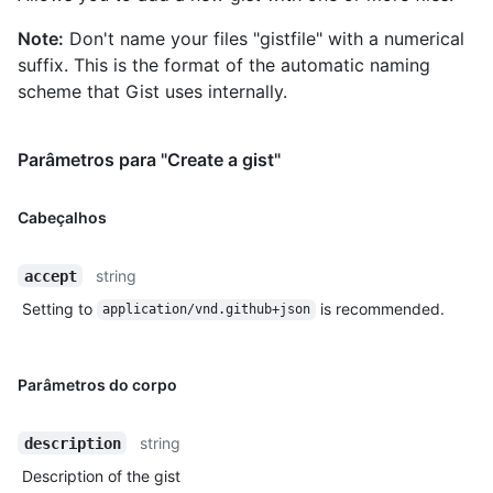
        "raw_url": 
"https://gist.githubusercontent.com/octocat/6cad326836d38bd3a7
Note:
Don't name your files "gistfile" with a numerical
        "size": 167

suffix. This is the format of the automatic naming
      }

scheme that Gist uses internally.
    },

    "public": true,

    "created_at": "2010-04-14T02:15:15Z",

Parâmetros para "Create a gist"
    "updated_at": "2011-06-20T11:34:15Z",

    "description": "Hello World Examples",

    "comments": 0,

Cabeçalhos
    "user": null,

    "comments_url": "https://HOSTNAME/gists/aa5a315d61ae9438b18d/comments/",

    "owner": {

string
accept
      "login": "octocat",

Setting to
is recommended.
application/vnd.github+json
      "id": 1,

      "node_id": "MDQ6VXNlcjE=",

      "avatar_url": "https://github.com/images/error/octocat_happy.gif",

      "gravatar_id": "",

Parâmetros do corpo
      "url": "https://HOSTNAME/users/octocat",

      "html_url": "https://github.com/octocat",

string
description
      "followers_url": "https://HOSTNAME/users/octocat/followers",

      "following_url": "https://HOSTNAME/users/octocat/following{/other_user}",

Description of the gist
      "gists_url": "https://HOSTNAME/users/octocat/gists{/gist_id}",
