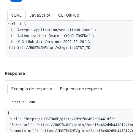
cURL
JavaScript
CLI GitHub
curl -L \

  -H "Accept: application/vnd.github+json" \

  -H "Authorization: Bearer <YOUR-TOKEN>" \

  -H "X-GitHub-Api-Version: 2022-11-28" \

  http(s)://HOSTNAME/api/v3/gists/GIST_ID
Response
Exemplo de resposta
Esquema de resposta
Status: 200
{

  "url": "https://HOSTNAME/gists/2decf6c462d9b4418f2",

  "forks_url": "https://HOSTNAME/gists/2decf6c462d9b4418f2/forks",

  "commits_url": "https://HOSTNAME/gists/2decf6c462d9b4418f2/commits",
