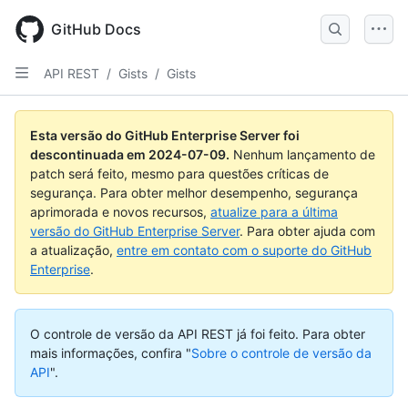
Skip
to
GitHub Docs
main
content
API REST
/
Gists
/
Gists
Nome,
Nome,
Nome,
Nome,
Nome,
Nome,
Nome,
Nome,
Nome,
Nome,
Nome,
Nome,
Nome,
Nome,
Nome,
Nome,
Nome,
Nome,
Nome,
Nome,
Nome,
Nome,
Nome,
Nome,
Nome,
Nome,
Nome,
Nome,
Nome,
Nome,
Nome,
Nome,
Nome,
Nome,
Tipo,
Tipo,
Tipo,
Tipo,
Tipo,
Tipo,
Tipo,
Tipo,
Tipo,
Tipo,
Tipo,
Tipo,
Tipo,
Tipo,
Tipo,
Tipo,
Tipo,
Tipo,
Tipo,
Tipo,
Tipo,
Tipo,
Tipo,
Tipo,
Tipo,
Tipo,
Tipo,
Tipo,
Tipo,
Tipo,
Tipo,
Tipo,
Tipo,
Tipo,
Esta versão do GitHub Enterprise Server foi
Descrição
Descrição
Descrição
Descrição
Descrição
Descrição
Descrição
Descrição
Descrição
Descrição
Descrição
Descrição
Descrição
Descrição
Descrição
Descrição
Descrição
Descrição
Descrição
Descrição
Descrição
Descrição
Descrição
Descrição
Descrição
Descrição
Descrição
Descrição
Descrição
Descrição
Descrição
Descrição
Descrição
Descrição
descontinuada em
2024-07-09
.
Nenhum lançamento de
patch será feito, mesmo para questões críticas de
segurança. Para obter melhor desempenho, segurança
aprimorada e novos recursos,
atualize para a última
versão do GitHub Enterprise Server
. Para obter ajuda com
a atualização,
entre em contato com o suporte do GitHub
Enterprise
.
O controle de versão da API REST já foi feito.
Para obter
mais informações, confira "
Sobre o controle de versão da
API
".