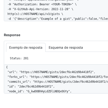
  -H "Authorization: Bearer <YOUR-TOKEN>" \

  -H "X-GitHub-Api-Version: 2022-11-28" \

  http(s)://HOSTNAME/api/v3/gists \

  -d '{"description":"Example of a gist","public":false,"fil
Response
Exemplo de resposta
Esquema de resposta
Status: 201
{

  "url": "https://HOSTNAME/gists/2decf6c462d9b4418f2",

  "forks_url": "https://HOSTNAME/gists/2decf6c462d9b4418f2/forks",

  "commits_url": "https://HOSTNAME/gists/2decf6c462d9b4418f2/commits",

  "id": "2decf6c462d9b4418f2",

  "node_id": "G_kwDOBhHyLdZDliNDQxOGYy",

  "git_pull_url": "https://gist.github.com/2decf6c462d9b4418f2.git",

  "git_push_url": "https://gist.github.com/2decf6c462d9b4418f2.git",

  "html_url": "https://gist.github.com/2decf6c462d9b4418f2",
