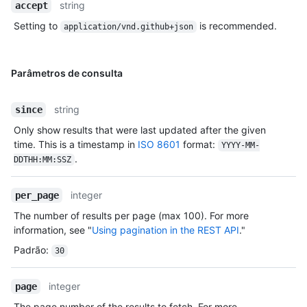
string
accept
    "description": "Hello World Examples",

    "comments": 0,

Setting to
is recommended.
application/vnd.github+json
    "user": null,

    "comments_url": "https://HOSTNAME/gists/aa5a315d61ae9438b18d/comments/",

    "owner": {

Parâmetros de consulta
      "login": "octocat",

      "id": 1,

      "node_id": "MDQ6VXNlcjE=",

string
since
      "avatar_url": "https://github.com/images/error/octocat_happy.gif",

Only show results that were last updated after the given
      "gravatar_id": "",

time. This is a timestamp in
ISO 8601
format:
YYYY-MM-
      "url": "https://HOSTNAME/users/octocat",

.
      "html_url": "https://github.com/octocat",

DDTHH:MM:SSZ
      "followers_url": "https://HOSTNAME/users/octocat/followers",

      "following_url": "https://HOSTNAME/users/octocat/following{/other_user}",

integer
per_page
      "gists_url": "https://HOSTNAME/users/octocat/gists{/gist_id}",

      "starred_url": "https://HOSTNAME/users/octocat/starred{/owner}{/repo}",

The number of results per page (max 100). For more
      "subscriptions_url": "https://HOSTNAME/users/octocat/subscriptions",

information, see "
Using pagination in the REST API
."
      "organizations_url": "https://HOSTNAME/users/octocat/orgs",

Padrão
:
30
      "repos_url": "https://HOSTNAME/users/octocat/repos",

      "events_url": "https://HOSTNAME/users/octocat/events{/privacy}",

      "received_events_url": "https://HOSTNAME/users/octocat/received_events",

integer
page
      "type": "User",

The page number of the results to fetch. For more