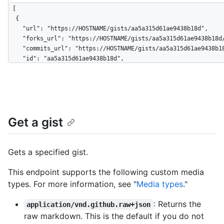
[

  {

    "url": "https://HOSTNAME/gists/aa5a315d61ae9438b18d",

    "forks_url": "https://HOSTNAME/gists/aa5a315d61ae9438b18d/forks",

    "commits_url": "https://HOSTNAME/gists/aa5a315d61ae9438b18d/commits",

    "id": "aa5a315d61ae9438b18d",

    "node_id": "MDQ6R2lzdGFhNWEzMTVkNjFhZTk0MzhiMThk",

    "git_pull_url": "https://gist.github.com/aa5a315d61ae9438b18d.git",

    "git_push_url": "https://gist.github.com/aa5a315d61ae9438b18d.git",

    "html_url": "https://gist.github.com/aa5a315d61ae9438b18d",

    "files": {

Get a gist
      "hello_world.rb": {

        "filename": "hello_world.rb",

        "type": "application/x-ruby",

        "language": "Ruby",

Gets a specified gist.
        "raw_url": 
"https://gist.githubusercontent.com/octocat/6cad326836d38bd3a7
This endpoint supports the following custom media
        "size": 167

types. For more information, see "
Media types
."
      }

    },

: Returns the
application/vnd.github.raw+json
    "public": true,

raw markdown. This is the default if you do not
    "created_at": "2010-04-14T02:15:15Z",
