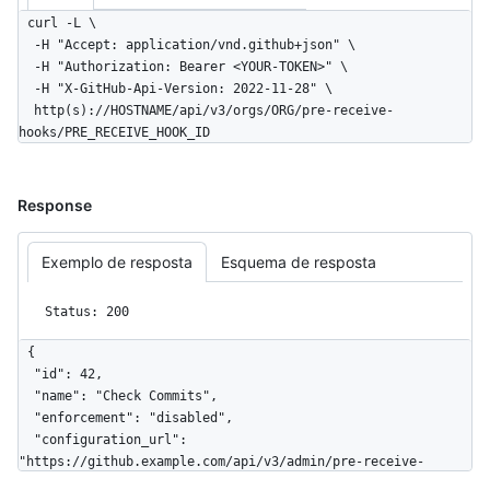
curl -L \

  -H "Accept: application/vnd.github+json" \

  -H "Authorization: Bearer <YOUR-TOKEN>" \

  -H "X-GitHub-Api-Version: 2022-11-28" \

  http(s)://HOSTNAME/api/v3/orgs/ORG/pre-receive-
hooks/PRE_RECEIVE_HOOK_ID
Response
Exemplo de resposta
Esquema de resposta
Status: 200
{

  "id": 42,

  "name": "Check Commits",

  "enforcement": "disabled",

  "configuration_url": 
"https://github.example.com/api/v3/admin/pre-receive-
hooks/42",
