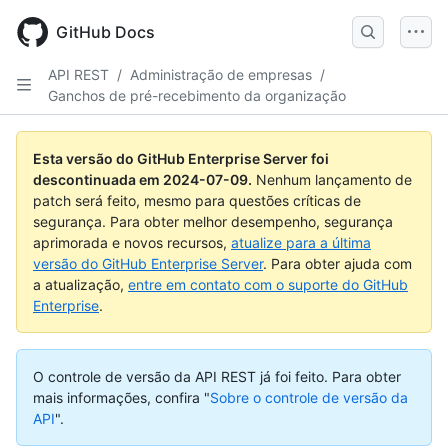
Skip
to
GitHub Docs
main
content
API REST
/
Administração de empresas
/
Ganchos de pré-recebimento da organização
Nome,
Nome,
Nome,
Nome,
Nome,
Nome,
Nome,
Nome,
Nome,
Nome,
Tipo,
Tipo,
Tipo,
Tipo,
Tipo,
Tipo,
Tipo,
Tipo,
Tipo,
Tipo,
Esta versão do GitHub Enterprise Server foi
Descrição
Descrição
Descrição
Descrição
Descrição
Descrição
Descrição
Descrição
Descrição
Descrição
descontinuada em
2024-07-09
.
Nenhum lançamento de
patch será feito, mesmo para questões críticas de
segurança. Para obter melhor desempenho, segurança
aprimorada e novos recursos,
atualize para a última
versão do GitHub Enterprise Server
. Para obter ajuda com
a atualização,
entre em contato com o suporte do GitHub
Enterprise
.
O controle de versão da API REST já foi feito.
Para obter
mais informações, confira "
Sobre o controle de versão da
API
".