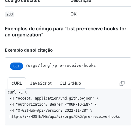
Código de status
Descrição
OK
200
Exemplos de código para "List pre-receive hooks for
an organization"
Exemplo de solicitação
/orgs
/{org}
/pre-receive-hooks
GET
cURL
JavaScript
CLI GitHub
curl -L \

  -H "Accept: application/vnd.github+json" \

  -H "Authorization: Bearer <YOUR-TOKEN>" \

  -H "X-GitHub-Api-Version: 2022-11-28" \

  http(s)://HOSTNAME/api/v3/orgs/ORG/pre-receive-hooks