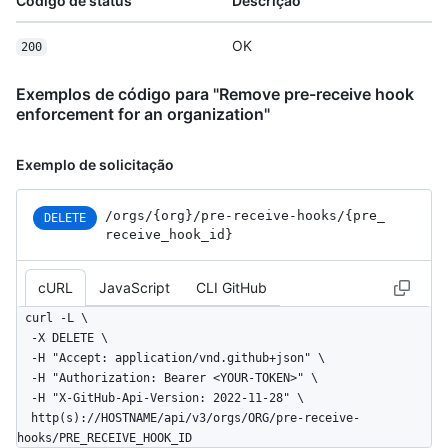
Código de status
Descrição
OK
200
Exemplos de código para "Remove pre-receive hook
enforcement for an organization"
Exemplo de solicitação
/orgs
/{org}
/pre-receive-hooks
/{pre_
DELETE
receive_
hook_
id}
cURL
JavaScript
CLI GitHub
curl -L \

  -X DELETE \

  -H "Accept: application/vnd.github+json" \

  -H "Authorization: Bearer <YOUR-TOKEN>" \

  -H "X-GitHub-Api-Version: 2022-11-28" \

  http(s)://HOSTNAME/api/v3/orgs/ORG/pre-receive-
hooks/PRE_RECEIVE_HOOK_ID