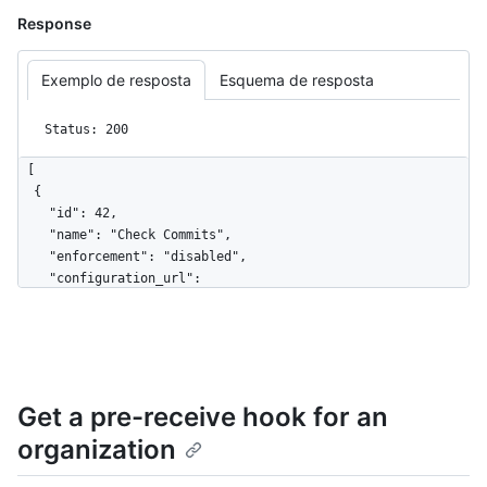
Response
Exemplo de resposta
Esquema de resposta
Status: 200
[

  {

    "id": 42,

    "name": "Check Commits",

    "enforcement": "disabled",

    "configuration_url": 
"https://github.example.com/api/v3/admin/pre-receive-
hooks/42",

    "allow_downstream_configuration": true

  }

]
Get a pre-receive hook for an
organization