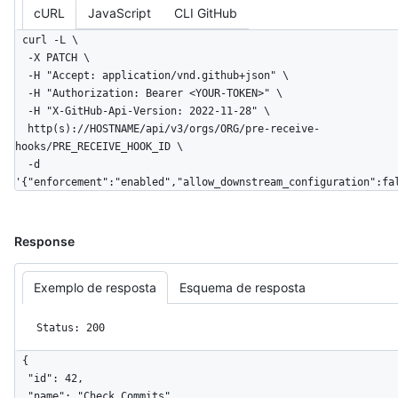
cURL
JavaScript
CLI GitHub
curl -L \

  -X PATCH \

  -H "Accept: application/vnd.github+json" \

  -H "Authorization: Bearer <YOUR-TOKEN>" \

  -H "X-GitHub-Api-Version: 2022-11-28" \

  http(s)://HOSTNAME/api/v3/orgs/ORG/pre-receive-
hooks/PRE_RECEIVE_HOOK_ID \

  -d 
'{"enforcement":"enabled","allow_downstream_configuration":fa
Response
Exemplo de resposta
Esquema de resposta
Status: 200
{

  "id": 42,

  "name": "Check Commits",
