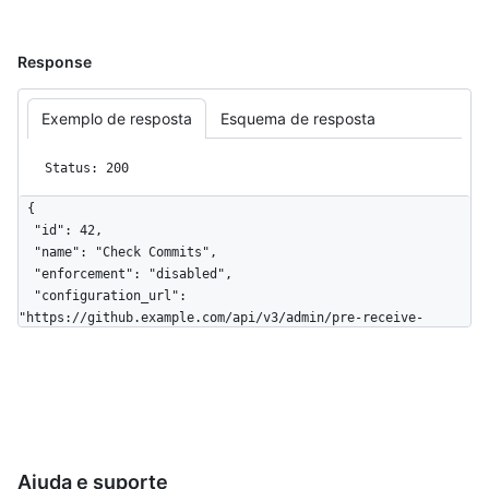
Response
Exemplo de resposta
Esquema de resposta
Status: 200
{

  "id": 42,

  "name": "Check Commits",

  "enforcement": "disabled",

  "configuration_url": 
"https://github.example.com/api/v3/admin/pre-receive-
hooks/42",

  "allow_downstream_configuration": true

}
Ajuda e suporte