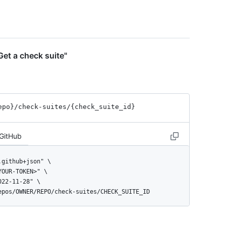
et a check suite"
epo}
/check-suites
/{check_
suite_
id}
 GitHub
repos/OWNER/REPO/check-suites/CHECK_SUITE_ID