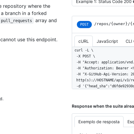
Select the example type
e repository where the
 a branch in a forked
array and
pull_requests
/repos
/{owner}
/{
POST
cannot use this endpoint.
cURL
JavaScript
CLI
curl -L \

  -X POST \

  -H "Accept: application/vnd.github+json" \

  -H "Authorization: Bearer <YOUR-TOKEN>" \

  -H "X-GitHub-Api-Version: 2022-11-28" \

  http(s)://HOSTNAME/api/v3/repos/OWNER/REPO/check-suites \

  -d '{"head_sha":"d6fde9293
d.
Response when the suite alrea
Exemplo de resposta
Es