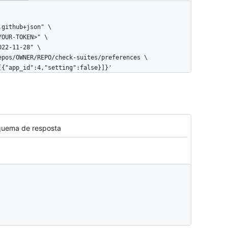
:[{"app_id":4,"setting":false}]}'
quema de resposta