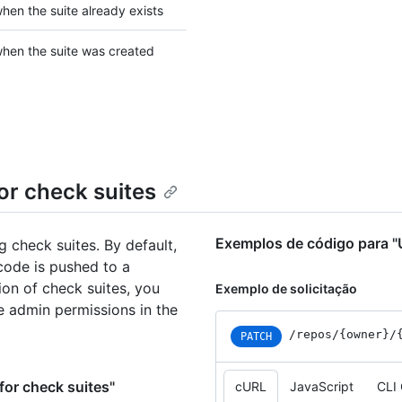
en the suite already exists
hen the suite was created
or check suites
Exemplos de código para "U
 check suites. By default,
code is pushed to a
ion of check suites, you
Exemplo de solicitação
e admin permissions in the
/repos
/{owner}
/
PATCH
for check suites"
cURL
JavaScript
CLI