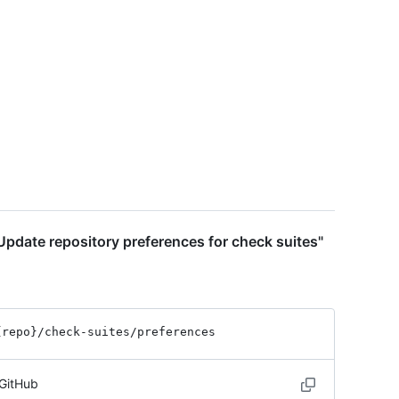
pdate repository preferences for check suites"
{repo}
/check-suites
/preferences
 GitHub