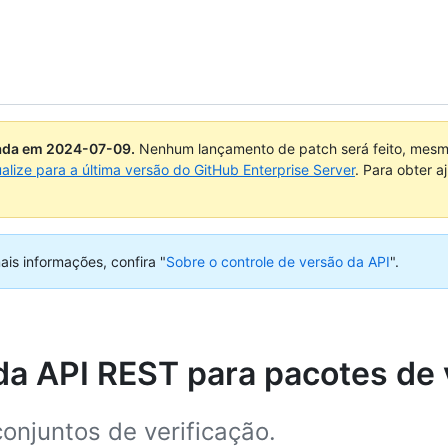
uada em
2024-07-09
.
Nenhum lançamento de patch será feito, mesmo
ualize para a última versão do GitHub Enterprise Server
. Para obter 
ais informações, confira "
Sobre o controle de versão da API
".
a API REST para pacotes de 
onjuntos de verificação.