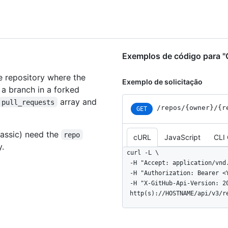
Exemplos de código para "G
e repository where the
Exemplo de solicitação
 a branch in a forked
array and
pull_requests
/repos
/{owner}
/{r
GET
assic) need the
repo
cURL
JavaScript
CLI
y.
curl -L \

  -H "Accept: application/vnd.github+json" \

  -H "Authorization: Bearer <YOUR-TOKEN>" \

  -H "X-GitHub-Api-Version: 2022-11-28" \

  http(s)://HOSTNAME/api/v3/