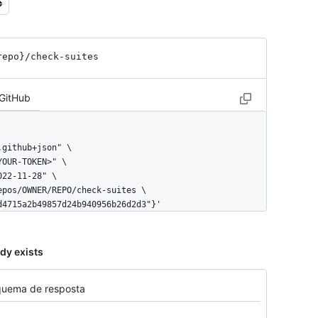
repo}
/check-suites
 GitHub
0d4715a2b49857d24b940956b26d2d3"}'
dy exists
quema de resposta