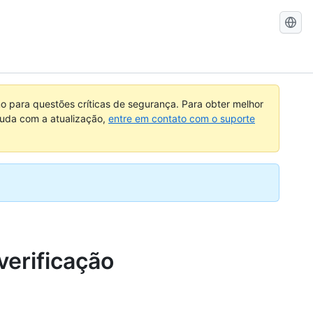
Pesquisar
no
GitHub
 para questões críticas de segurança. Para obter melhor
ajuda com a atualização,
entre em contato com o suporte
verificação