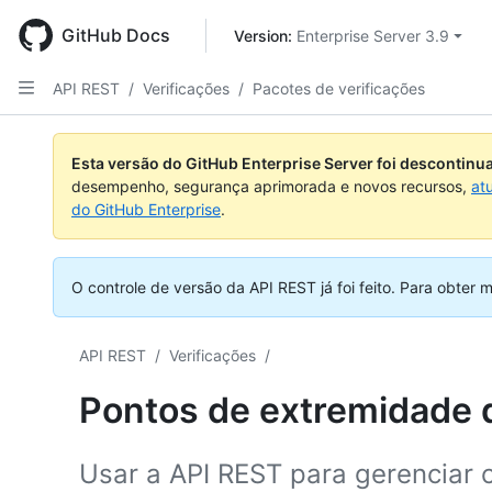
Skip
to
GitHub Docs
Version: 
Enterprise Server 3.9
main
content
API REST
/
Verificações
/
Pacotes de verificações
Nome,
Nome,
Nome,
Nome,
Nome,
Nome,
Nome,
Nome,
Nome,
Nome,
Nome,
Nome,
Nome,
Tipo,
Tipo,
Tipo,
Tipo,
Tipo,
Tipo,
Tipo,
Tipo,
Tipo,
Tipo,
Tipo,
Tipo,
Tipo,
Esta versão do GitHub Enterprise Server foi descontin
Descrição
Descrição
Descrição
Descrição
Descrição
Descrição
Descrição
Descrição
Descrição
Descrição
Descrição
Descrição
Descrição
desempenho, segurança aprimorada e novos recursos,
at
do GitHub Enterprise
.
O controle de versão da API REST já foi feito.
Para obter m
API REST
/
Verificações
/
Pontos de extremidade d
Usar a API REST para gerenciar c