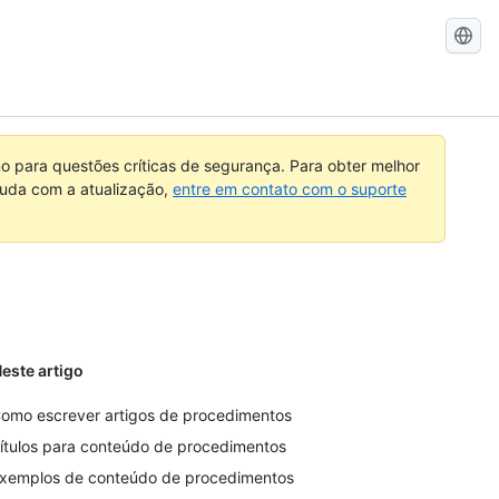
Pesquisar
no
GitHub
 para questões críticas de segurança. Para obter melhor
ajuda com a atualização,
entre em contato com o suporte
este artigo
omo escrever artigos de procedimentos
ítulos para conteúdo de procedimentos
xemplos de conteúdo de procedimentos