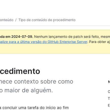
conteúdo
/
Tipo de conteúdo de procedimento
uada em
2024-07-09
.
Nenhum lançamento de patch será feito, mesmo
ualize para a última versão do GitHub Enterprise Server
. Para obter 
ocedimento
nece contexto sobre como
N
vo maior de alguém.
C
T
E
concluir uma tarefa do início ao fim