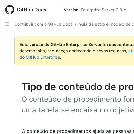
Skip
to
GitHub Docs
Version: 
Enterprise Server 3.9
main
content
Contribuir com o GitHub Docs
/
Guia de estilo e modelo de 
Esta versão do GitHub Enterprise Server foi descontin
desempenho, segurança aprimorada e novos recursos,
at
do GitHub Enterprise
.
Tipo de conteúdo de pr
O conteúdo de procedimento for
uma tarefa se encaixa no objeti
O conteúdo de procedimentos ajuda as pessoas a 