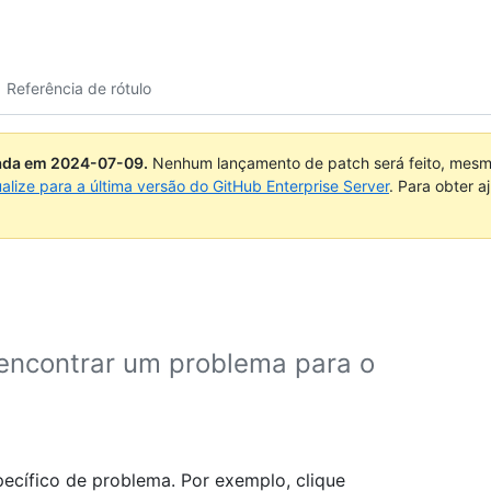
Referência de rótulo
uada em
2024-07-09
.
Nenhum lançamento de patch será feito, mesmo
ualize para a última versão do GitHub Enterprise Server
. Para obter 
 encontrar um problema para o
pecífico de problema. Por exemplo, clique