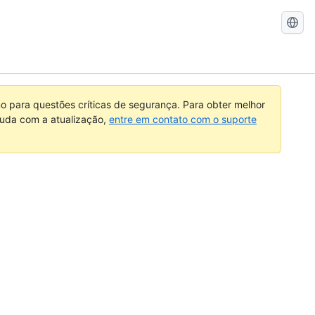
Pesquisar
no
GitHub
 para questões críticas de segurança. Para obter melhor
ajuda com a atualização,
entre em contato com o suporte