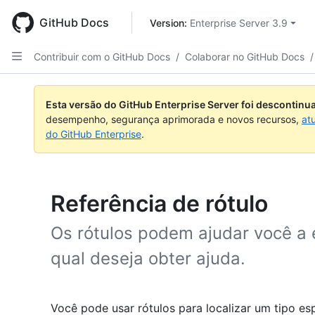
Skip
to
GitHub Docs
Version: 
Enterprise Server 3.9
main
content
Contribuir com o GitHub Docs
/
Colaborar no GitHub Docs
/
Esta versão do GitHub Enterprise Server foi descontin
desempenho, segurança aprimorada e novos recursos,
at
do GitHub Enterprise
.
Referência de rótulo
Os rótulos podem ajudar você a
qual deseja obter ajuda.
Você pode usar rótulos para localizar um tipo es