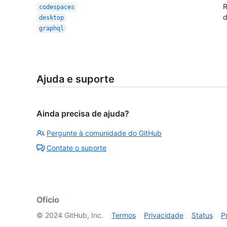
R
codespaces
d
desktop
graphql
Ajuda e suporte
Ainda precisa de ajuda?
Pergunte à comunidade do GitHub
Contate o suporte
Ofício
©
2024
GitHub, Inc.
Termos
Privacidade
Status
P