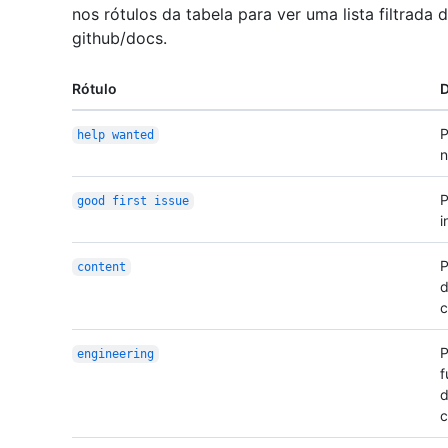
nos rótulos da tabela para ver uma lista filtrada
github/docs.
Rótulo
D
P
help wanted
n
P
good first issue
i
P
content
d
c
P
engineering
f
d
c