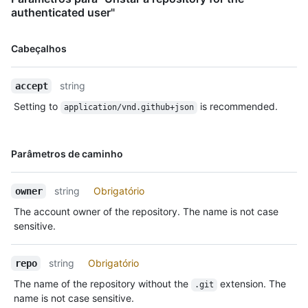
authenticated user"
Nome,
Cabeçalhos
Tipo,
Descrição
string
accept
Setting to
is recommended.
application/vnd.github+json
Nome,
Parâmetros de caminho
Tipo,
Descrição
string
Obrigatório
owner
The account owner of the repository. The name is not case
sensitive.
string
Obrigatório
repo
The name of the repository without the
extension. The
.git
name is not case sensitive.