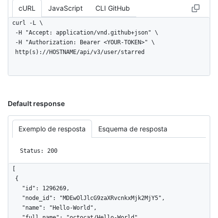
cURL
JavaScript
CLI GitHub
curl -L \

  -H "Accept: application/vnd.github+json" \

  -H "Authorization: Bearer <YOUR-TOKEN>" \

  http(s)://HOSTNAME/api/v3/user/starred
Default response
Exemplo de resposta
Esquema de resposta
Status: 200
[

  {

    "id": 1296269,

    "node_id": "MDEwOlJlcG9zaXRvcnkxMjk2MjY5",

    "name": "Hello-World",

    "full_name": "octocat/Hello-World",
