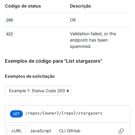
Código de status
Descrição
OK
200
Validation failed, or the
422
endpoint has been
spammed.
Exemplos de código para "List stargazers"
Exemplos de solicitação
Select the example type
/repos
/{owner}
/{repo}
/stargazers
GET
cURL
JavaScript
CLI GitHub