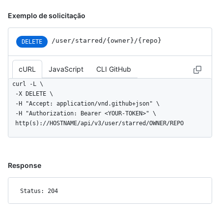
Exemplo de solicitação
/user
/starred
/{owner}
/{repo}
DELETE
cURL
JavaScript
CLI GitHub
curl -L \

  -X DELETE \

  -H "Accept: application/vnd.github+json" \

  -H "Authorization: Bearer <YOUR-TOKEN>" \

  http(s)://HOSTNAME/api/v3/user/starred/OWNER/REPO
Response
Status: 204