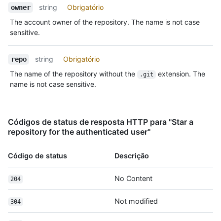
string
Obrigatório
owner
    "clone_url": "https://github.com/octocat/Hello-
World.git",

The account owner of the repository. The name is not case
    "mirror_url": "git:git.example.com/octocat/Hello-
sensitive.
World",

    "hooks_url": "https://HOSTNAME/repos/octocat/Hello-
string
Obrigatório
World/hooks",

repo
    "svn_url": "https://svn.github.com/octocat/Hello-
The name of the repository without the
extension. The
.git
World",

name is not case sensitive.
    "homepage": "https://github.com",

    "language": null,

    "forks_count": 9,

    "stargazers_count": 80,

Códigos de status de resposta HTTP para "Star a
    "watchers_count": 80,

repository for the authenticated user"
    "size": 108,

    "default_branch": "master",

Código de status
Descrição
    "open_issues_count": 0,

    "is_template": true,

    "topics": [

No Content
204
      "octocat",

      "atom",

Not modified
304
      "electron",

      "api"
