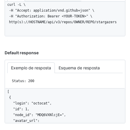
curl -L \

  -H "Accept: application/vnd.github+json" \

  -H "Authorization: Bearer <YOUR-TOKEN>" \

  http(s)://HOSTNAME/api/v3/repos/OWNER/REPO/stargazers
Default response
Exemplo de resposta
Esquema de resposta
Status: 200
[

  {

    "login": "octocat",

    "id": 1,

    "node_id": "MDQ6VXNlcjE=",

    "avatar_url": 
"https://github.com/images/error/octocat_happy.gif",
