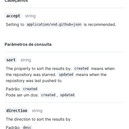
Cabeçalhos
  }

Tipo,
]
Descrição
string
accept
Setting to
is recommended.
application/vnd.github+json
Nome,
Parâmetros de consulta
Tipo,
Descrição
string
sort
The property to sort the results by.
means when
created
the repository was starred.
means when the
updated
repository was last pushed to.
Padrão
:
created
Pode ser um dos
:
,
created
updated
string
direction
The direction to sort the results by.
Padrão
:
desc