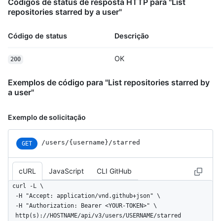
Códigos de status de resposta HTTP para "List
repositories starred by a user"
Código de status
Descrição
OK
200
Exemplos de código para "List repositories starred by
a user"
Exemplo de solicitação
/users/{username}/starred
GET
cURL
JavaScript
CLI GitHub
curl -L \

  -H "Accept: application/vnd.github+json" \

  -H "Authorization: Bearer <YOUR-TOKEN>" \

  http(s)://HOSTNAME/api/v3/users/USERNAME/starred