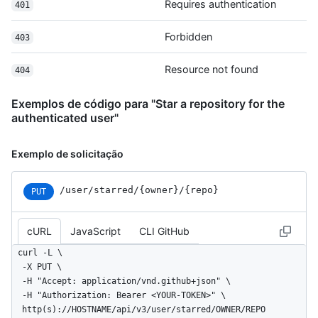
Requires authentication
401
    ],

    "has_issues": true,

Forbidden
    "has_projects": true,

403
    "has_wiki": true,

    "has_pages": false,

Resource not found
404
    "has_downloads": true,

    "archived": false,

Exemplos de código para "Star a repository for the
    "disabled": false,

authenticated user"
    "visibility": "public",

    "pushed_at": "2011-01-26T19:06:43Z",

    "created_at": "2011-01-26T19:01:12Z",

Exemplo de solicitação
    "updated_at": "2011-01-26T19:14:43Z",

    "permissions": {

/user
/starred
/{owner}
/{repo}
PUT
      "admin": false,

      "push": false,

      "pull": true

cURL
JavaScript
CLI GitHub
    },

    "allow_rebase_merge": true,

curl -L \

    "template_repository": null,

  -X PUT \

    "temp_clone_token": "ABTLWHOULUVAXGTRYU7OC2876QJ2O",

  -H "Accept: application/vnd.github+json" \

    "allow_squash_merge": true,

  -H "Authorization: Bearer <YOUR-TOKEN>" \

    "allow_auto_merge": false,

  http(s)://HOSTNAME/api/v3/user/starred/OWNER/REPO