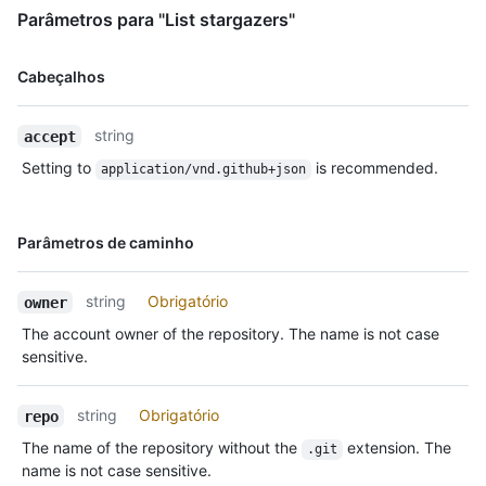
Parâmetros para "List stargazers"
Nome,
Cabeçalhos
Tipo,
Descrição
string
accept
Setting to
is recommended.
application/vnd.github+json
Nome,
Parâmetros de caminho
Tipo,
Descrição
string
Obrigatório
owner
The account owner of the repository. The name is not case
sensitive.
string
Obrigatório
repo
The name of the repository without the
extension. The
.git
name is not case sensitive.