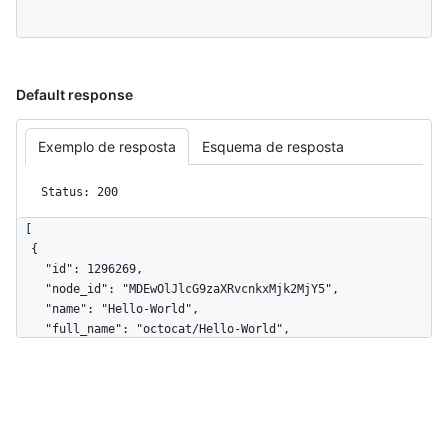
Default response
Exemplo de resposta
Esquema de resposta
Status: 200
[

  {

    "id": 1296269,

    "node_id": "MDEwOlJlcG9zaXRvcnkxMjk2MjY5",

    "name": "Hello-World",

    "full_name": "octocat/Hello-World",

    "owner": {

      "login": "octocat",

      "id": 1,

      "node_id": "MDQ6VXNlcjE=",

      "avatar_url": 