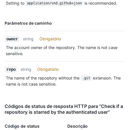
Setting to
is recommended.
      "events_url": 
application/vnd.github+json
"https://HOSTNAME/users/octocat/events{/privacy}",

      "received_events_url": 
"https://HOSTNAME/users/octocat/received_events",

Nome,
Parâmetros de caminho
      "type": "User",

Tipo,
      "site_admin": false

Descrição
    },

string
Obrigatório
owner
    "private": false,

The account owner of the repository. The name is not case
    "html_url": "https://github.com/octocat/Hello-World",

sensitive.
    "description": "This your first repo!",

    "fork": false,

    "url": "https://HOSTNAME/repos/octocat/Hello-World",

string
Obrigatório
repo
    "archive_url": "https://HOSTNAME/repos/octocat/Hello-
The name of the repository without the
extension. The
.git
World/{archive_format}{/ref}",

name is not case sensitive.
    "assignees_url": "https://HOSTNAME/repos/octocat/Hello-
World/assignees{/user}",

    "blobs_url": "https://HOSTNAME/repos/octocat/Hello-
World/git/blobs{/sha}",

Códigos de status de resposta HTTP para "Check if a
    "branches_url": "https://HOSTNAME/repos/octocat/Hello-
repository is starred by the authenticated user"
World/branches{/branch}",

    "collaborators_url": 
"https://HOSTNAME/repos/octocat/Hello-
Código de status
Descrição