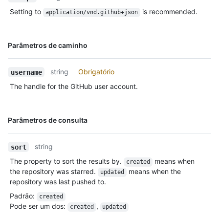
Setting to
is recommended.
application/vnd.github+json
Nome,
Parâmetros de caminho
Tipo,
Descrição
string
Obrigatório
username
The handle for the GitHub user account.
Nome,
Parâmetros de consulta
Tipo,
Descrição
string
sort
The property to sort the results by.
means when
created
the repository was starred.
means when the
updated
repository was last pushed to.
Padrão
:
created
Pode ser um dos
:
,
created
updated