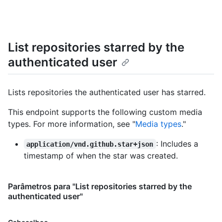
    "gravatar_id": "",

    "url": "https://HOSTNAME/users/octocat",

    "html_url": "https://github.com/octocat",

    "followers_url": 
List repositories starred by the
"https://HOSTNAME/users/octocat/followers",

    "following_url": 
authenticated user
"https://HOSTNAME/users/octocat/following{/other_user}",

    "gists_url": 
"https://HOSTNAME/users/octocat/gists{/gist_id}",

Lists repositories the authenticated user has starred.
    "starred_url": 
"https://HOSTNAME/users/octocat/starred{/owner}{/repo}",

This endpoint supports the following custom media
    "subscriptions_url": 
types. For more information, see "
Media types
."
"https://HOSTNAME/users/octocat/subscriptions",

    "organizations_url": 
: Includes a
"https://HOSTNAME/users/octocat/orgs",

application/vnd.github.star+json
    "repos_url": "https://HOSTNAME/users/octocat/repos",

timestamp of when the star was created.
    "events_url": 
"https://HOSTNAME/users/octocat/events{/privacy}",

    "received_events_url": 
Parâmetros para "List repositories starred by the
"https://HOSTNAME/users/octocat/received_events",

authenticated user"
    "type": "User",

    "site_admin": false

Nome,