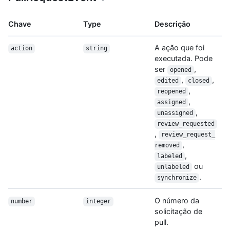
Chave
Type
Descrição
A ação que foi
action
string
executada. Pode
ser
,
opened
,
,
edited
closed
,
reopened
,
assigned
,
unassigned
review_requested
,
review_request_
,
removed
,
labeled
ou
unlabeled
.
synchronize
O número da
number
integer
solicitação de
pull.