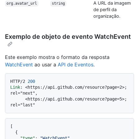
A URL da imagem
org.avatar_url
string
de perfil da
organização.
Exemplo de objeto de evento WatchEvent
Este exemplo mostra o formato da resposta
WatchEvent
ao usar a
API de Eventos
.
HTTP/2
200
Link
: 
<https://api.github.com/resource?page=2>; 
rel="next",

      <https://api.github.com/resource?page=5>; 
[
{
"type"
:
"WatchEvent"
,