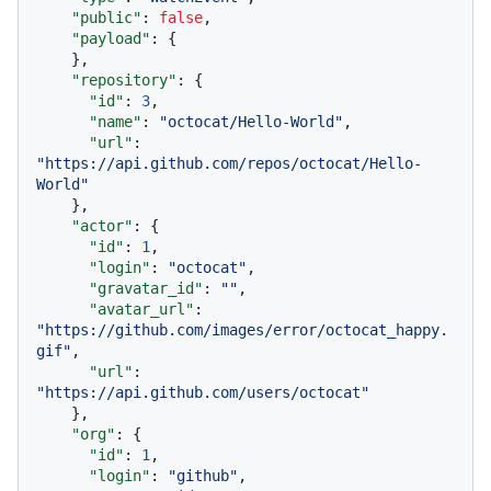
"public"
:
false
,
"payload"
:
{
}
,
"repository"
:
{
"id"
:
3
,
"name"
:
"octocat/Hello-World"
,
"url"
:
"https://api.github.com/repos/octocat/Hello-
World"
}
,
"actor"
:
{
"id"
:
1
,
"login"
:
"octocat"
,
"gravatar_id"
:
""
,
"avatar_url"
:
"https://github.com/images/error/octocat_happy.
gif"
,
"url"
:
"https://api.github.com/users/octocat"
}
,
"org"
:
{
"id"
:
1
,
"login"
:
"github"
,