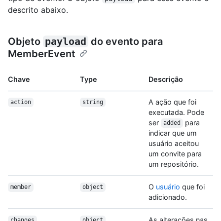
descrito abaixo.
Objeto
payload
do evento para
MemberEvent
Chave
Type
Descrição
A ação que foi
action
string
executada. Pode
ser
para
added
indicar que um
usuário aceitou
um convite para
um repositório.
O
usuário
que foi
member
object
adicionado.
As alterações nas
changes
object