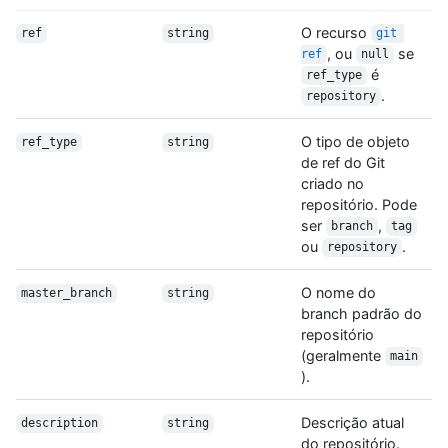
O recurso
ref
string
git 
, ou
se
ref
null
é
ref_type
.
repository
O tipo de objeto
ref_type
string
de ref do Git
criado no
repositório. Pode
ser
,
branch
tag
ou
.
repository
O nome do
master_branch
string
branch padrão do
repositório
(geralmente
main
).
Descrição atual
description
string
do repositório.