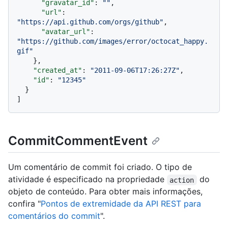
"gravatar_id"
:
""
,
"url"
:
"https://api.github.com/orgs/github"
,
"avatar_url"
:
"https://github.com/images/error/octocat_happy.
gif"
}
,
"created_at"
:
"2011-09-06T17:26:27Z"
,
"id"
:
"12345"
}
]
CommitCommentEvent
Um comentário de commit foi criado. O tipo de
atividade é especificado na propriedade
do
action
objeto de conteúdo. Para obter mais informações,
confira "
Pontos de extremidade da API REST para
comentários do commit
".