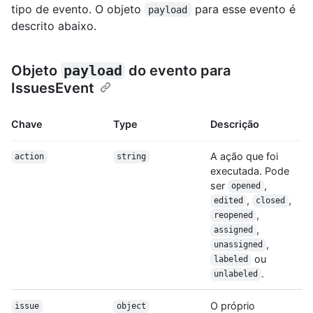
tipo de evento. O objeto
para esse evento é
payload
descrito abaixo.
Objeto
payload
do evento para
IssuesEvent
Chave
Type
Descrição
A ação que foi
action
string
executada. Pode
ser
,
opened
,
,
edited
closed
,
reopened
,
assigned
,
unassigned
ou
labeled
.
unlabeled
O próprio
issue
object