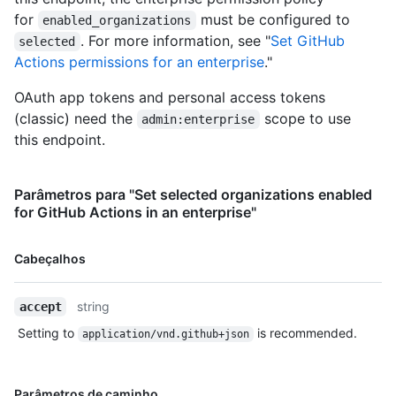
for
must be configured to
enabled_organizations
. For more information, see "
Set GitHub
selected
Actions permissions for an enterprise
."
OAuth app tokens and personal access tokens
(classic) need the
scope to use
admin:enterprise
this endpoint.
Parâmetros para "Set selected organizations enabled
for GitHub Actions in an enterprise"
Nome,
Cabeçalhos
Tipo,
Descrição
string
accept
Setting to
is recommended.
application/vnd.github+json
Nome,
Parâmetros de caminho