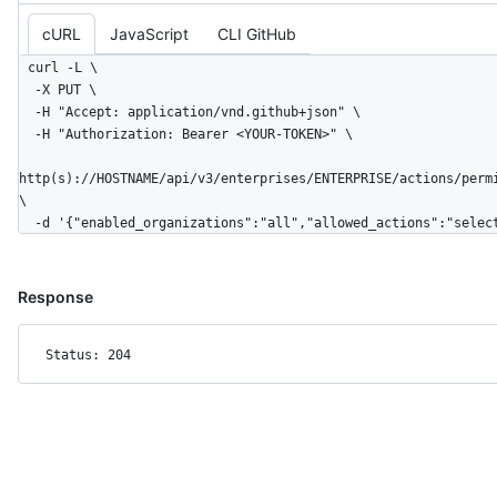
cURL
JavaScript
CLI GitHub
curl -L \

  -X PUT \

  -H "Accept: application/vnd.github+json" \

  -H "Authorization: Bearer <YOUR-TOKEN>" \

http(s)://HOSTNAME/api/v3/enterprises/ENTERPRISE/actions/perm
\

  -d '{"enabled_organizations":"all","allowed_actions":"selec
Response
Status: 204