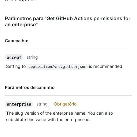
Parâmetros para "Get GitHub Actions permissions for
an enterprise"
Nome,
Cabeçalhos
Tipo,
Descrição
string
accept
Setting to
is recommended.
application/vnd.github+json
Nome,
Parâmetros de caminho
Tipo,
Descrição
string
Obrigatório
enterprise
The slug version of the enterprise name. You can also
substitute this value with the enterprise id.