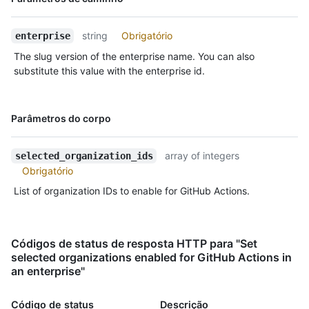
Tipo,
Descrição
string
Obrigatório
enterprise
The slug version of the enterprise name. You can also
substitute this value with the enterprise id.
Nome,
Parâmetros do corpo
Tipo,
Descrição
array of integers
selected_organization_ids
Obrigatório
List of organization IDs to enable for GitHub Actions.
Códigos de status de resposta HTTP para "Set
selected organizations enabled for GitHub Actions in
an enterprise"
Código de status
Descrição