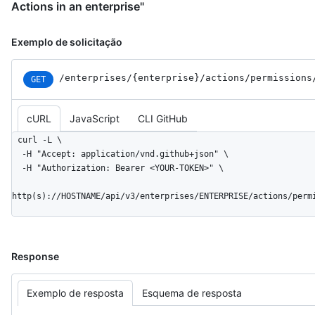
Actions in an enterprise"
Exemplo de solicitação
/enterprises
/{enterprise}
/actions
/permissions
GET
cURL
JavaScript
CLI GitHub
curl -L \

  -H "Accept: application/vnd.github+json" \

  -H "Authorization: Bearer <YOUR-TOKEN>" \

http(s)://HOSTNAME/api/v3/enterprises/ENTERPRISE/actions/perm
Response
Exemplo de resposta
Esquema de resposta