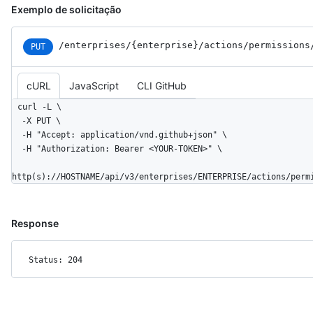
Exemplo de solicitação
/enterprises
/{enterprise}
/actions
/permissions
PUT
cURL
JavaScript
CLI GitHub
curl -L \

  -X PUT \

  -H "Accept: application/vnd.github+json" \

  -H "Authorization: Bearer <YOUR-TOKEN>" \

http(s)://HOSTNAME/api/v3/enterprises/ENTERPRISE/actions/perm
Response
Status: 204