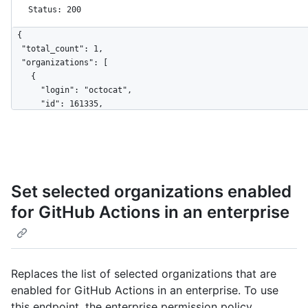
Status: 200
{

  "total_count": 1,

  "organizations": [

    {

      "login": "octocat",

      "id": 161335,

      "node_id": "MDEwOlJlcG9zaXRvcnkxMjk2MjY5",

      "url": "https://HOSTNAME/orgs/octo-org",

      "repos_url": "https://HOSTNAME/orgs/octo-org/repos",

      "events_url": "https://HOSTNAME/orgs/octo-org/events",

      "hooks_url": "https://HOSTNAME/orgs/octo-org/hooks",

Set selected organizations enabled
      "issues_url": "https://HOSTNAME/orgs/octo-org/issues",

      "members_url": "https://HOSTNAME/orgs/octo-org/members{/member}",

for GitHub Actions in an enterprise
      "public_members_url": "https://HOSTNAME/orgs/octo-
org/public_members{/member}",

      "avatar_url": "https://github.com/images/error/octocat_happy.gif",

      "description": "A great organization"

    }

Replaces the list of selected organizations that are
  ]

enabled for GitHub Actions in an enterprise. To use
}
this endpoint, the enterprise permission policy