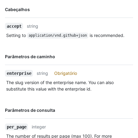
Nome,
Cabeçalhos
Tipo,
Descrição
string
accept
Setting to
is recommended.
application/vnd.github+json
Nome,
Parâmetros de caminho
Tipo,
Descrição
string
Obrigatório
enterprise
The slug version of the enterprise name. You can also
substitute this value with the enterprise id.
Nome,
Parâmetros de consulta
Tipo,
Descrição
integer
per_page
The number of results per page (max 100). For more