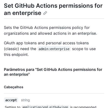
Set GitHub Actions permissions for
an enterprise
Sets the GitHub Actions permissions policy for
organizations and allowed actions in an enterprise.
OAuth app tokens and personal access tokens
(classic) need the
scope to use
admin:enterprise
this endpoint.
Parâmetros para "Set GitHub Actions permissions for
an enterprise"
Nome,
Cabeçalhos
Tipo,
Descrição
string
accept
Setting to
is recommended.
application/vnd.github+json