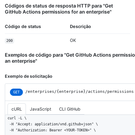
Códigos de status de resposta HTTP para "Get
GitHub Actions permissions for an enterprise"
Código de status
Descrição
OK
200
Exemplos de código para "Get GitHub Actions permissio
an enterprise"
Exemplo de solicitação
/enterprises
/{enterprise}
/actions
/permissions
GET
cURL
JavaScript
CLI GitHub
curl -L \

  -H "Accept: application/vnd.github+json" \

  -H "Authorization: Bearer <YOUR-TOKEN>" \
