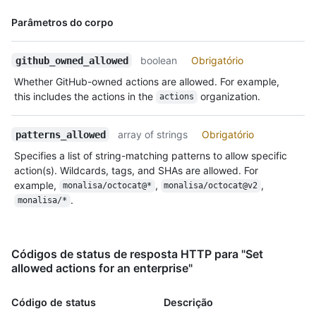
Nome,
Parâmetros do corpo
Tipo,
Descrição
boolean
Obrigatório
github_owned_allowed
Whether GitHub-owned actions are allowed. For example,
this includes the actions in the
organization.
actions
array of strings
Obrigatório
patterns_allowed
Specifies a list of string-matching patterns to allow specific
action(s). Wildcards, tags, and SHAs are allowed. For
example,
,
,
monalisa/octocat@*
monalisa/octocat@v2
.
monalisa/*
Códigos de status de resposta HTTP para "Set
allowed actions for an enterprise"
Código de status
Descrição