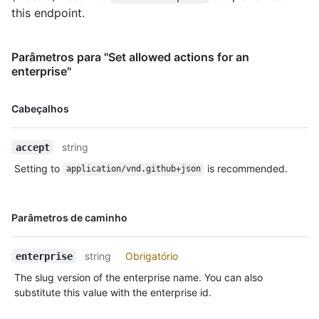
this endpoint.
Parâmetros para "Set allowed actions for an
enterprise"
Nome,
Cabeçalhos
Tipo,
Descrição
string
accept
Setting to
is recommended.
application/vnd.github+json
Nome,
Parâmetros de caminho
Tipo,
Descrição
string
Obrigatório
enterprise
The slug version of the enterprise name. You can also
substitute this value with the enterprise id.