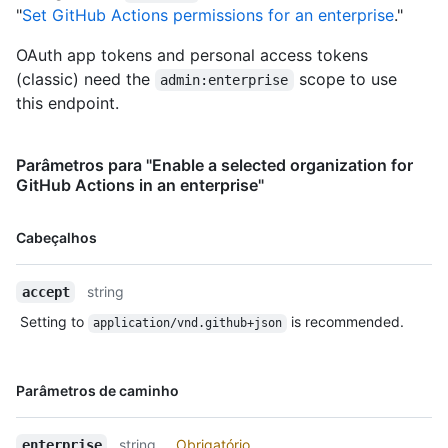
"
Set GitHub Actions permissions for an enterprise
."
OAuth app tokens and personal access tokens
(classic) need the
scope to use
admin:enterprise
this endpoint.
Parâmetros para "Enable a selected organization for
GitHub Actions in an enterprise"
Nome,
Cabeçalhos
Tipo,
Descrição
string
accept
Setting to
is recommended.
application/vnd.github+json
Nome,
Parâmetros de caminho
Tipo,
Descrição
string
Obrigatório
enterprise