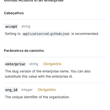
GitHub Actions in an enterprise"
Nome,
Cabeçalhos
Tipo,
Descrição
string
accept
Setting to
is recommended.
application/vnd.github+json
Nome,
Parâmetros de caminho
Tipo,
Descrição
string
Obrigatório
enterprise
The slug version of the enterprise name. You can also
substitute this value with the enterprise id.
integer
Obrigatório
org_id
The unique identifier of the organization.