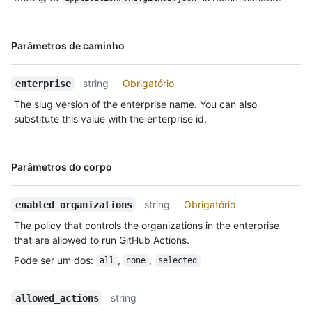
Nome,
Parâmetros de caminho
Tipo,
Descrição
string
Obrigatório
enterprise
The slug version of the enterprise name. You can also
substitute this value with the enterprise id.
Nome,
Parâmetros do corpo
Tipo,
Descrição
string
Obrigatório
enabled_organizations
The policy that controls the organizations in the enterprise
that are allowed to run GitHub Actions.
Pode ser um dos
:
,
,
all
none
selected
string
allowed_actions