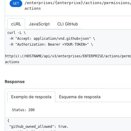
/enterprises
/{enterprise}
/actions
/permissions
GET
actions
cURL
JavaScript
CLI GitHub
curl -L \

  -H "Accept: application/vnd.github+json" \

  -H "Authorization: Bearer <YOUR-TOKEN>" \

http(s)://HOSTNAME/api/v3/enterprises/ENTERPRISE/actions/perm
actions
Response
Exemplo de resposta
Esquema de resposta
Status: 200
{

  "github_owned_allowed": true,
