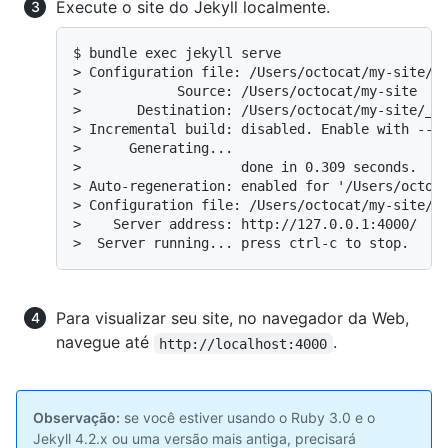
Execute o site do Jekyll localmente.
$ bundle exec jekyll serve

> Configuration file: /Users/octocat/my-site/_c
>            Source: /Users/octocat/my-site

>       Destination: /Users/octocat/my-site/_si
> Incremental build: disabled. Enable with --in
>      Generating...

>                    done in 0.309 seconds.

> Auto-regeneration: enabled for '/Users/octoca
> Configuration file: /Users/octocat/my-site/_c
>    Server address: http://127.0.0.1:4000/

>  Server running... press ctrl-c to stop.
Para visualizar seu site, no navegador da Web,
navegue até
.
http://localhost:4000
Observação:
se você estiver usando o Ruby 3.0 e o
Jekyll 4.2.x ou uma versão mais antiga, precisará