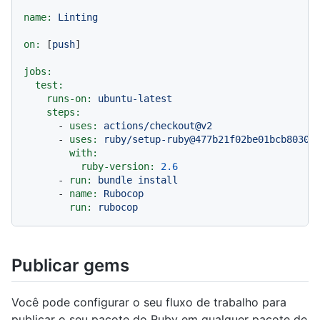
name:
Linting
on:
 [
push
]

jobs:
test:
runs-on:
ubuntu-latest
steps:
-
uses:
actions/checkout@v2
-
uses:
ruby/setup-ruby@477b21f02be01bcb8030d
with:
ruby-version:
2.6
-
run:
bundle
install
-
name:
Rubocop
run:
rubocop
Publicar gems
Você pode configurar o seu fluxo de trabalho para
publicar o seu pacote do Ruby em qualquer pacote de