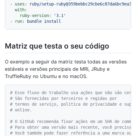
-
uses:
ruby/setup-ruby@359bebbc29cbe6c87da6bc9ea3b
with:
ruby-version:
'3.1'
-
run:
bundle
install
Matriz que testa o seu código
O exemplo a seguir da matriz testa todas as versões
estáveis e versões principais de MRI, JRuby e
TruffleRuby no Ubuntu e no macOS.
# Esse fluxo de trabalho usa ações que não são cert
# São fornecidas por terceiros e regidas por
# termos de serviço, política de privacidade e supo
# online.
# O GitHub recomenda fixar ações em um SHA de commi
# Para obter uma versão mais recente, você precisar
# Você também pode fazer referência a uma marca ou 