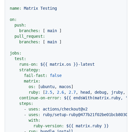
name:
Matrix
Testing
on:
push:
branches:
 [ 
main
 ]

pull_request:
branches:
 [ 
main
 ]

jobs:
test:
runs-on:
${{
matrix.os
}}-latest
strategy:
fail-fast:
false
matrix:
os:
 [
ubuntu
, 
macos
]

ruby:
 [
2.5
, 
2.6
, 
2.7
, 
head
, 
debug
, 
jruby
, 
j
continue-on-error:
${{
endsWith(matrix.ruby,
'h
steps:
-
uses:
actions/checkout@v2
-
uses:
ruby/setup-ruby@477b21f02be01bcb8030d
with:
ruby-version:
${{
matrix.ruby
}}
-
run:
bundle
install