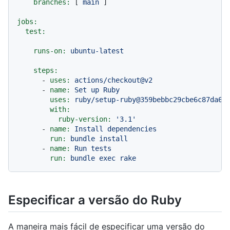
branches:
 [ 
main
 ]

jobs:
test:
runs-on:
ubuntu-latest
steps:
-
uses:
actions/checkout@v2
-
name:
Set
up
Ruby
uses:
ruby/setup-ruby@359bebbc29cbe6c87da6b
with:
ruby-version:
'3.1'
-
name:
Install
dependencies
run:
bundle
install
-
name:
Run
tests
run:
bundle
exec
rake
Especificar a versão do Ruby
A maneira mais fácil de especificar uma versão do