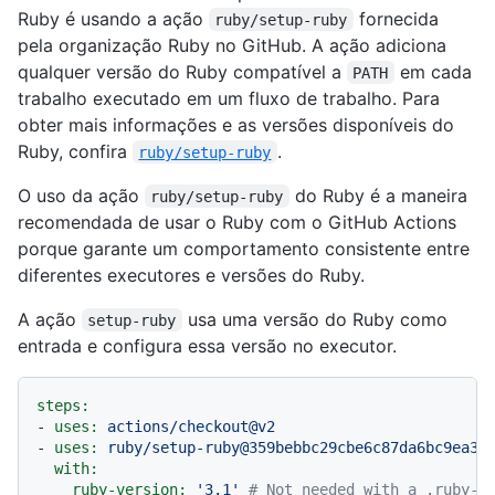
Ruby é usando a ação
fornecida
ruby/setup-ruby
pela organização Ruby no GitHub. A ação adiciona
qualquer versão do Ruby compatível a
em cada
PATH
trabalho executado em um fluxo de trabalho. Para
obter mais informações e as versões disponíveis do
Ruby, confira
.
ruby/setup-ruby
O uso da ação
do Ruby é a maneira
ruby/setup-ruby
recomendada de usar o Ruby com o GitHub Actions
porque garante um comportamento consistente entre
diferentes executores e versões do Ruby.
A ação
usa uma versão do Ruby como
setup-ruby
entrada e configura essa versão no executor.
steps:
-
uses:
actions/checkout@v2
-
uses:
ruby/setup-ruby@359bebbc29cbe6c87da6bc9ea3b
with:
ruby-version:
'3.1'
# Not needed with a .ruby-v