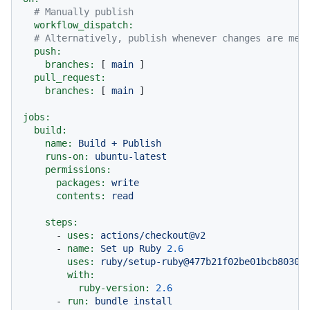
# Manually publish
workflow_dispatch:
# Alternatively, publish whenever changes are mer
push:
branches:
 [ 
main
 ]

pull_request:
branches:
 [ 
main
 ]

jobs:
build:
name:
Build
+
Publish
runs-on:
ubuntu-latest
permissions:
packages:
write
contents:
read
steps:
-
uses:
actions/checkout@v2
-
name:
Set
up
Ruby
2.6
uses:
ruby/setup-ruby@477b21f02be01bcb8030d
with:
ruby-version:
2.6
-
run:
bundle
install