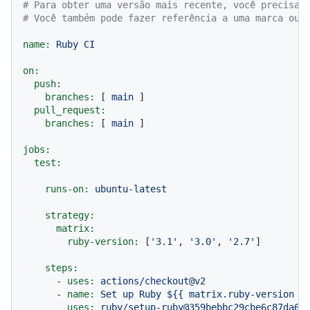
# Para obter uma versão mais recente, você precisar
# Você também pode fazer referência a uma marca ou 
name:
Ruby
CI
on:
push:
branches:
 [ 
main
 ]

pull_request:
branches:
 [ 
main
 ]

jobs:
test:
runs-on:
ubuntu-latest
strategy:
matrix:
ruby-version:
 [
'3.1'
, 
'3.0'
, 
'2.7'
]

steps:
-
uses:
actions/checkout@v2
-
name:
Set
up
Ruby
${{
matrix.ruby-version
}
uses:
ruby/setup-ruby@359bebbc29cbe6c87da6b