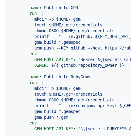
-
name:
Publish
to
GPR
run:
|

          mkdir -p $HOME/.gem

          touch $HOME/.gem/credentials

          chmod 0600 $HOME/.gem/credentials

          printf -- "---\n:github: ${GEM_HOST_API_KE
          gem build *.gemspec

env:
GEM_HOST_API_KEY:
"Bearer $
{{secrets.GITH
OWNER:
${{
github.repository_owner
}}
-
name:
Publish
to
RubyGems
run:
|

          mkdir -p $HOME/.gem

          touch $HOME/.gem/credentials

          chmod 0600 $HOME/.gem/credentials

          printf -- "---\n:rubygems_api_key: ${GEM_H
          gem build *.gemspec

env:
GEM_HOST_API_KEY:
"$
{{secrets.RUBYGEMS_AU