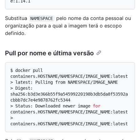
e:1.14.1
Substitua
pelo nome da conta pessoal ou
NAMESPACE
organização para a qual a imagem terá o escopo
definido.
Pull por nome e última versão
$ 
docker pull 
containers.HOSTNAME/NAMESPACE/IMAGE_NAME:latest
> 
latest: Pulling from NAMESPACE/IMAGE_NAME
> 
Digest: 
sha256:b3d3e366b55f9a54599220198b3db5da8f53592a
cbbb7dc7e4e9878762fc5344
> 
Status: Downloaded newer image 
for
containers.HOSTNAME/NAMESPACE/IMAGE_NAME:latest
> 
containers.HOSTNAME/NAMESPACE/IMAGE_NAME:latest