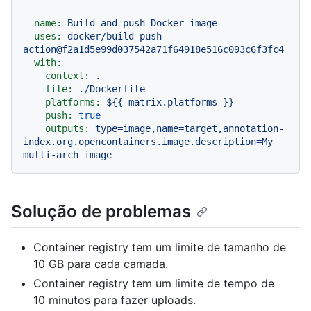
-
name:
Build
and
push
Docker
image
uses:
docker/build-push-
action@f2a1d5e99d037542a71f64918e516c093c6f3fc4
with:
context:
.
file:
./Dockerfile
platforms:
${{
matrix.platforms
}}
push:
true
outputs:
type=image,name=target,annotation-
index.org.opencontainers.image.description=My
multi-arch
image
Solução de problemas
Container registry tem um limite de tamanho de
10 GB para cada camada.
Container registry tem um limite de tempo de
10 minutos para fazer uploads.