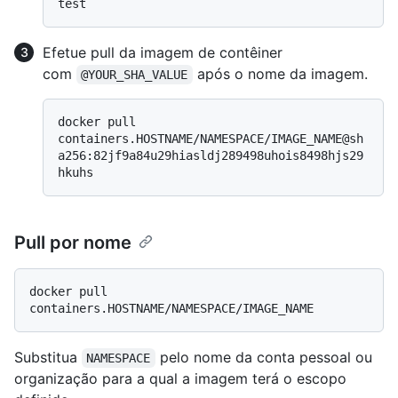
Efetue pull da imagem de contêiner
com
após o nome da imagem.
@YOUR_SHA_VALUE
docker pull 
containers.HOSTNAME/NAMESPACE/IMAGE_NAME@sh
a256:82jf9a84u29hiasldj289498uhois8498hjs29
Pull por nome
docker pull 
Substitua
pelo nome da conta pessoal ou
NAMESPACE
organização para a qual a imagem terá o escopo