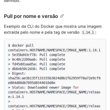
definido.
Pull por nome e versão
Exemplo da CLI do Docker que mostra uma imagem
extraída pelo nome e pela tag de versão
:
1.14.1
$ 
docker pull 
containers.HOSTNAME/NAMESPACE/IMAGE_NAME:1.14.1
> 
5e35bd43cf78: Pull complete
> 
0c48c2209aab: Pull complete
> 
fd45dd1aad5a: Pull complete
> 
db6eb50c2d36: Pull complete
> 
Digest: 
sha256:ae3b135f133155b3824d8b1f62959ff8a72e9cf9
e884d88db7895d8544010d8e
> 
Status: Downloaded newer image 
for
containers.HOSTNAME/NAMESPACE/IMAGE_NAME/releas
e:1.14.1
> 
containers.HOSTNAME/NAMESPACE/IMAGE_NAME/releas