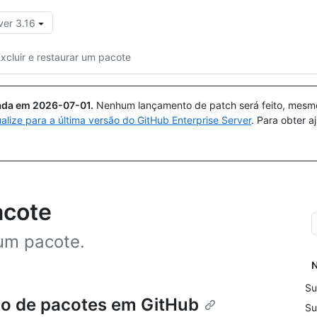
ver 3.16
Pesquisar ou perguntar
Copilot
xcluir e restaurar um pacote
uada em
2026-07-01
.
Nenhum lançamento de patch será feito, mesmo 
ualize para a última versão do GitHub Enterprise Server
. Para obter 
acote
 um pacote.
N
Su
ão de pacotes em GitHub
Su