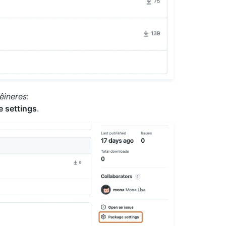
êineres
:
 settings
.