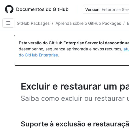
Skip
to
Documentos do GitHub
Version:
Enterprise Ser
main
content
GitHub Packages
/
Aprenda sobre o GitHub Packages
/
E
Esta versão do GitHub Enterprise Server foi descontin
desempenho, segurança aprimorada e novos recursos,
at
do GitHub Enterprise
.
Excluir e restaurar um p
Saiba como excluir ou restaurar
Suporte à exclusão e restauraç