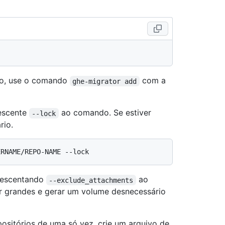
ão, use o comando
com a
ghe-migrator add
rescente
ao comando. Se estiver
--lock
rio.
crescentando
ao
--exclude_attachments
 grandes e gerar um volume desnecessário
positórios de uma só vez, crie um arquivo de