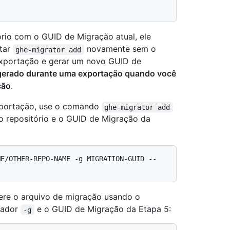
rio com o GUID de Migração atual, ele
utar
novamente sem o
ghe-migrator add
 exportação e gerar um novo GUID de
 gerado durante uma exportação quando você
ção
.
exportação, use o comando
ghe-migrator add
o repositório e o GUID de Migração da
ME/OTHER-REPO-NAME -g MIGRATION-GUID --
gere o arquivo de migração usando o
zador
e o GUID de Migração da Etapa 5:
-g