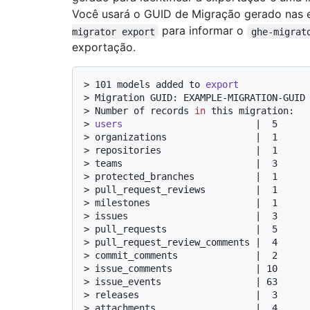
Você usará o GUID de Migração gerado nas 
para informar o
migrator export
ghe-migrat
exportação.
> 
101 models added to 
export
> 
Migration GUID: EXAMPLE-MIGRATION-GUID
> 
Number of records 
in
 this migration:
> 
users
                        |  5
> 
organizations                |  1
> 
repositories                 |  1
> 
teams                        |  3
> 
protected_branches           |  1
> 
pull_request_reviews         |  1
> 
milestones                   |  1
> 
issues                       |  3
> 
pull_requests                |  5
> 
pull_request_review_comments |  4
> 
commit_comments              |  2
> 
issue_comments               | 10
> 
issue_events                 | 63
> 
releases                     |  3
> 
attachments                  |  4