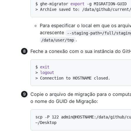
$ 
ghe-migrator 
export
 -g MIGRATION-GUID
> 
Archive saved to: /data/github/current
Para especificar o local em que os arqu
acrescente
--staging-path=/full/stagin
.
/data/user/tmp
Feche a conexão com o sua instância do GitH
$ 
exit
> 
logout
> 
Connection to HOSTNAME closed.
Copie o arquivo de migração para o compu
o nome do GUID de Migração:
scp -P 122 admin@HOSTNAME:/data/github/cu