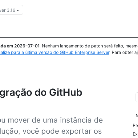
ver 3.16
Pesquisar ou perguntar
Copilot
uada em
2026-07-01
.
Nenhum lançamento de patch será feito, mesmo 
ualize para a última versão do GitHub Enterprise Server
. Para obter 
gração do GitHub
N
 ou mover de uma instância de
Pr
dução, você pode exportar os
Ex