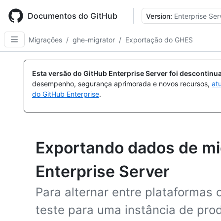
Skip
to
Documentos do GitHub
Version:
Enterprise Ser
main
content
Migrações
/
ghe-migrator
/
Exportação do GHES
Esta versão do GitHub Enterprise Server foi descontin
desempenho, segurança aprimorada e novos recursos,
at
do GitHub Enterprise
.
Exportando dados de mi
Enterprise Server
Para alternar entre plataformas
teste para uma instância de pro