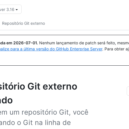
ver 3.16
Pesquisar ou perguntar
Copilot
Repositório Git externo
uada em
2026-07-01
.
Nenhum lançamento de patch será feito, mesmo 
ualize para a última versão do GitHub Enterprise Server
. Para obter 
tório Git externo
ndo
em um repositório Git, você
ando o Git na linha de