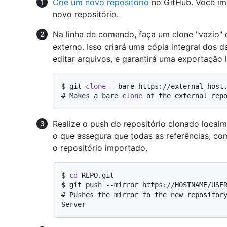
Crie um novo repositório
no GitHub. Você imp
novo repositório.
Na linha de comando, faça um clone "vazio" 
externo. Isso criará uma cópia integral dos 
editar arquivos, e garantirá uma exportação 
$ 
git 
clone
 --bare https://external-host
# 
Makes a bare 
clone
 of the external rep
Realize o push do repositório clonado local
o que assegura que todas as referências, co
o repositório importado.
$ 
cd
 REPO.git
$ 
git push --mirror https://HOSTNAME/USE
# 
Pushes the mirror to the new repositor
Server