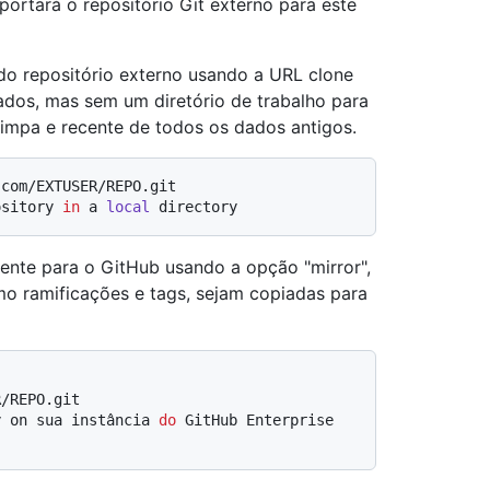
ortará o repositório Git externo para este
do repositório externo usando a URL clone
dados, mas sem um diretório de trabalho para
limpa e recente de todos os dados antigos.
.com/EXTUSER/REPO.git
ository 
in
 a 
local
 directory
mente para o GitHub usando a opção "mirror",
mo ramificações e tags, sejam copiadas para
R/REPO.git
y on sua instância 
do
 GitHub Enterprise 