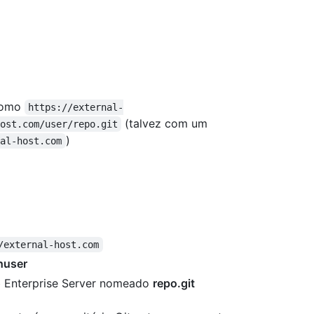
 como
https://external-
(talvez com um
ost.com/user/repo.git
)
nal-host.com
/external-host.com
huser
b Enterprise Server nomeado
repo.git