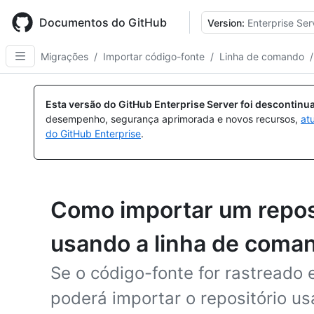
Skip
to
Documentos do GitHub
Version:
Enterprise Ser
main
content
Migrações
/
Importar código-fonte
/
Linha de comando
/
Esta versão do GitHub Enterprise Server foi descontin
desempenho, segurança aprimorada e novos recursos,
at
do GitHub Enterprise
.
Como importar um reposi
usando a linha de coma
Se o código-fonte for rastreado 
poderá importar o repositório us