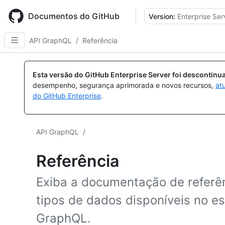
Skip
to
Documentos do GitHub
Version:
Enterprise Ser
main
content
API GraphQL
/
Referência
Esta versão do GitHub Enterprise Server foi descontin
desempenho, segurança aprimorada e novos recursos,
at
do GitHub Enterprise
.
API GraphQL
/
Referência
Exiba a documentação de referên
tipos de dados disponíveis no 
GraphQL.