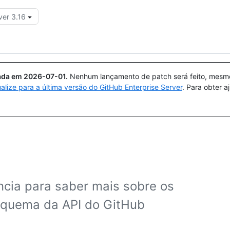
ver 3.16
Pesquisar ou perguntar
Copilot
uada em
2026-07-01
.
Nenhum lançamento de patch será feito, mesmo 
ualize para a última versão do GitHub Enterprise Server
. Para obter 
cia para saber mais sobre os
esquema da API do GitHub