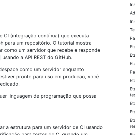
In
Ad
In
Te
e CI (integração contínua) que executa
Pa
 para um repositório. O tutorial mostra
Et
ar como um servidor que recebe e responde
Et
usando a API REST do GitHub.
Et
codespace como um servidor enquanto
Pa
 estiver pronto para uso em produção, você
Et
dedicado.
Et
te
lquer linguagem de programação que possa
Et
Et
Et
re
ar a estrutura para um servidor de CI usando
rificação para testes de CI quando um
Et