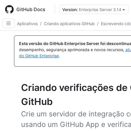
Skip
to
GitHub Docs
Version:
Enterprise Server 3.14
main
content
Aplicativos
/
Criando aplicativos GitHub
/
Escrevendo cód
Esta versão do GitHub Enterprise Server foi descontin
desempenho, segurança aprimorada e novos recursos,
at
do GitHub Enterprise
.
Criando verificações de 
GitHub
Crie um servidor de integração c
usando um GitHub App e verific