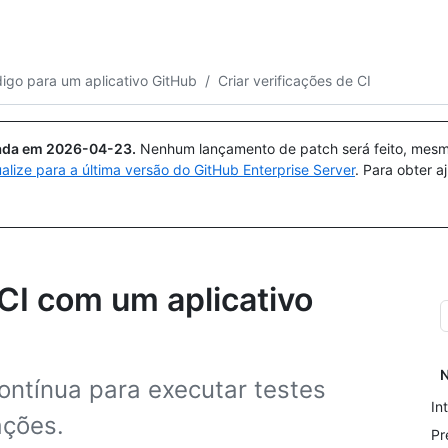
Pesquisar ou perguntar
Copilot
igo para um aplicativo GitHub
/
Criar verificações de CI
uada em
2026-04-23
.
Nenhum lançamento de patch será feito, mesmo
ualize para a última versão do GitHub Enterprise Server
. Para obter 
CI com um aplicativo
N
ontínua para executar testes
In
ações.
Pr