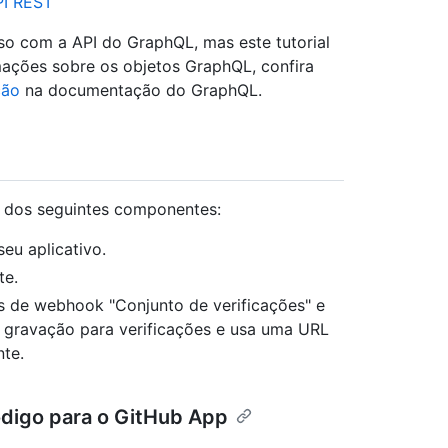
PI REST
so com a API do GraphQL, mas este tutorial
mações sobre os objetos GraphQL, confira
ção
na documentação do GraphQL.
o dos seguintes componentes:
eu aplicativo.
te.
s de webhook "Conjunto de verificações" e
e gravação para verificações e usa uma URL
te.
ódigo para o GitHub App