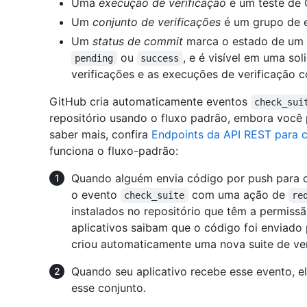
Uma
execução de verificação
é um teste de 
Um
conjunto de verificações
é um grupo de e
Um
status de commit
marca o estado de um 
ou
, e é visível em uma so
pending
success
verificações e as execuções de verificação 
GitHub cria automaticamente eventos
check_sui
repositório usando o fluxo padrão, embora você 
saber mais, confira
Endpoints da API REST para c
funciona o fluxo-padrão:
Quando alguém envia código por push para o
o evento
com uma ação de
check_suite
re
instalados no repositório que têm a permiss
aplicativos saibam que o código foi enviado 
criou automaticamente uma nova suite de ver
Quando seu aplicativo recebe esse evento, e
esse conjunto.