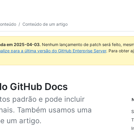
conteúdo
/
Conteúdo de um artigo
uada em
2025-04-03
.
Nenhum lançamento de patch será feito, mesmo
ualize para a última versão do GitHub Enterprise Server
. Para obter 
do GitHub Docs
tos padrão e pode incluir
N
ionais. Também usamos uma
S
e um artigo.
T
I