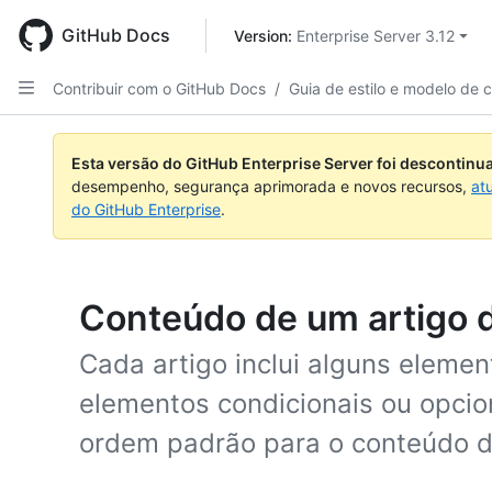
Skip
to
GitHub Docs
Version: 
Enterprise Server 3.12
main
content
Contribuir com o GitHub Docs
/
Guia de estilo e modelo de 
Esta versão do GitHub Enterprise Server foi descontin
desempenho, segurança aprimorada e novos recursos,
at
do GitHub Enterprise
.
Conteúdo de um artigo 
Cada artigo inclui alguns elemen
elementos condicionais ou opc
ordem padrão para o conteúdo d