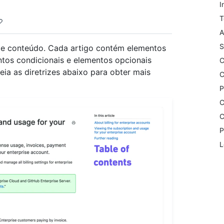
I
T
A
S
e conteúdo. Cada artigo contém elementos
tos condicionais e elementos opcionais
C
eia as diretrizes abaixo para obter mais
C
P
C
C
P
L