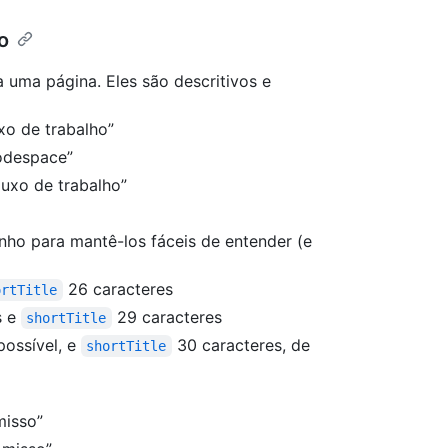
o
 uma página. Eles são descritivos e
xo de trabalho”
odespace”
fluxo de trabalho”
anho para mantê-los fáceis de entender (e
26 caracteres
ortTitle
s e
29 caracteres
shortTitle
possível, e
30 caracteres, de
shortTitle
misso”