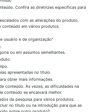
omisso”
teúdo. Confira as diretrizes específicas para
m escalados com as alterações do produto,
r o conteúdo em vários produtos.
de usuário e de organização"
.
oria ou em assuntos semelhantes.
oduto.
mpo.
ias apresentadas no título.
ara obter mais informações.
po de conteúdo. Às vezes, as dificuldades na
de conteúdo se encaixará melhor.
ados da pesquisa para vários produtos.
luir no título ou na introdução para que as
údo sobre outro produto?