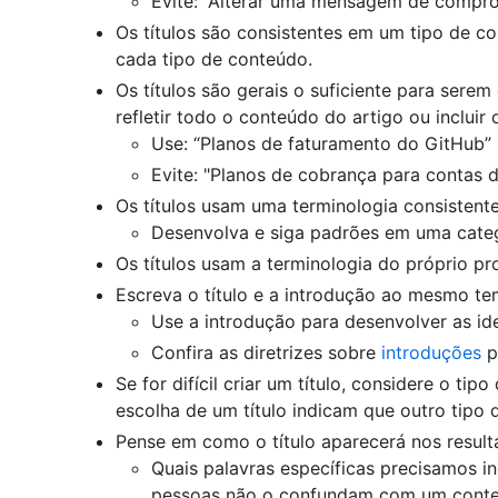
Evite: “Alterar uma mensagem de compr
Os títulos são consistentes em um tipo de con
cada tipo de conteúdo.
Os títulos são gerais o suficiente para sere
refletir todo o conteúdo do artigo ou inclui
Use: “Planos de faturamento do GitHub”
Evite: "Planos de cobrança para contas 
Os títulos usam uma terminologia consistente
Desenvolva e siga padrões em uma categ
Os títulos usam a terminologia do próprio pr
Escreva o título e a introdução ao mesmo te
Use a introdução para desenvolver as ide
Confira as diretrizes sobre
introduções
p
Se for difícil criar um título, considere o ti
escolha de um título indicam que outro tipo 
Pense em como o título aparecerá nos result
Quais palavras específicas precisamos inc
pessoas não o confundam com um conte