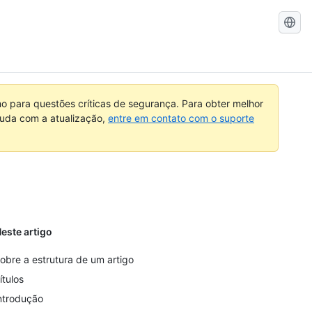
Pesquisar
no
GitHub
 para questões críticas de segurança. Para obter melhor
ajuda com a atualização,
entre em contato com o suporte
este artigo
obre a estrutura de um artigo
ítulos
ntrodução